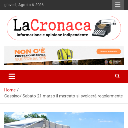
Skip
giovedì, Agosto 6, 2026
to
content
Informazione e opinione indipendente
La Cronaca Quotidiano
Home
Cassino/ Sabato 21 marzo il mercato si svolgerà regolarmente