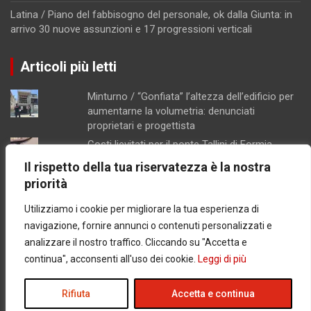
Latina / Piano del fabbisogno del personale, ok dalla Giunta: in
arrivo 30 nuove assunzioni e 17 progressioni verticali
Articoli più letti
Minturno / “Gonfiata” l’altezza dell’edificio per
aumentarne la volumetria: denunciati
proprietari e progettista
Costi lievitati per il ponte Tallini di Formia,
l'analisi della consigliera Immacolata Arnone
Il rispetto della tua riservatezza è la nostra
Caso Mendico, crollano le iscrizioni al
priorità
Pacinotti di Santi Cosma e Damiano: soltanto
tre studenti, salta la prima classe
Utilizziamo i cookie per migliorare la tua esperienza di
Ex Salid, il tar mette in crisi il diniego del
navigazione, fornire annunci o contenuti personalizzati e
comune di Formia
analizzare il nostro traffico. Cliccando su "Accetta e
Ponza / Cantiere di quasi 200 metri quadrati
continua", acconsenti all'uso dei cookie.
Leggi di più
senza valutazione ambientale: scattano
sequestro e denuncia
Rifiuta
Accetta e continua