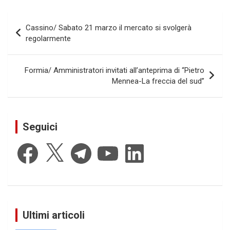
Navigazione
Cassino/ Sabato 21 marzo il mercato si svolgerà
articoli
regolarmente
Formia/ Amministratori invitati all’anteprima di “Pietro
Mennea-La freccia del sud”
Seguici
Facebook
X
Telegram
YouTube
LinkedIn
Ultimi articoli