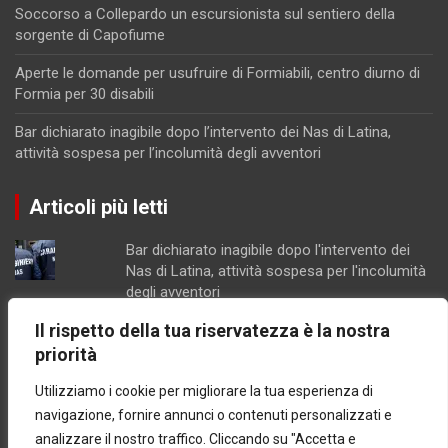
Soccorso a Collepardo un escursionista sul sentiero della
sorgente di Capofiume
Aperte le domande per usufruire di Formiabili, centro diurno di
Formia per 30 disabili
Bar dichiarato inagibile dopo l’intervento dei Nas di Latina,
attività sospesa per l’incolumità degli avventori
Articoli più letti
Bar dichiarato inagibile dopo l'intervento dei
Nas di Latina, attività sospesa per l'incolumità
degli avventori
Parco Recillo, la richiesta di chiarimenti dei
Il rispetto della tua riservatezza è la nostra
consiglieri Fdi di Minturno
priorità
Lotta all'erosione costiera, Latina e Sabaudia
insieme per un progetto da 1,1 mln di euro
Utilizziamo i cookie per migliorare la tua esperienza di
Scarichi, porto e delocalizzazione della
navigazione, fornire annunci o contenuti personalizzati e
piscicoltura, proposte della coalizione
analizzare il nostro traffico. Cliccando su "Accetta e