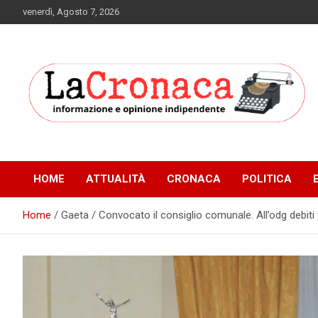
Skip
venerdì, Agosto 7, 2026
to
content
Informazione e opinione indipendente
La Cronaca Quotidiano
HOME
ATTUALITÀ
CRONACA
POLITICA
Home
Gaeta / Convocato il consiglio comunale. All’odg debiti 