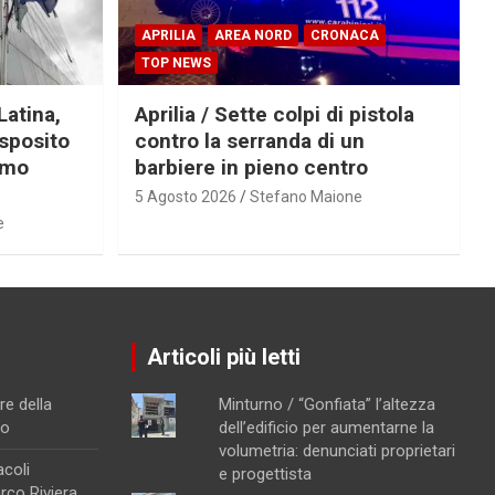
APRILIA
AREA NORD
CRONACA
TOP NEWS
Latina,
Aprilia / Sette colpi di pistola
Esposito
contro la serranda di un
imo
barbiere in pieno centro
5 Agosto 2026
Stefano Maione
e
Articoli più letti
re della
Minturno / “Gonfiata” l’altezza
no
dell’edificio per aumentarne la
volumetria: denunciati proprietari
acoli
e progettista
arco Riviera