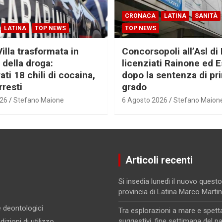
CRONACA
LATINA
SANITÀ
LATINA
TOP NEWS
TOP NEWS
Villa trasformata in
Concorsopoli all’Asl di 
 della droga:
licenziati Rainone ed 
ti 18 chili di cocaina,
dopo la sentenza di pr
rresti
grado
026
Stefano Maione
6 Agosto 2026
Stefano Maion
Articoli recenti
Si insedia lunedì il nuovo questo
provincia di Latina Marco Marti
 e deontologici
Tra esplorazioni a mare e spett
suggestivi, fine settimana del p
izioni di utilizzo