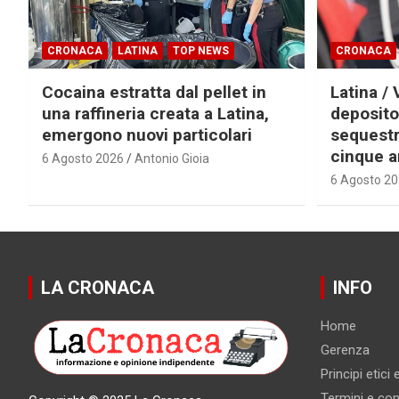
CRONACA
LATINA
TOP NEWS
CRONACA
Cocaina estratta dal pellet in
Latina / 
una raffineria creata a Latina,
deposito
emergono nuovi particolari
sequestra
cinque a
6 Agosto 2026
Antonio Gioia
6 Agosto 2
LA CRONACA
INFO
Home
Gerenza
Principi etici
Termini e cond