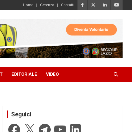
Home
Gerenza
Contatti
T
EDITORIALE
VIDEO
Seguici
Facebook
X
Telegram
YouTube
LinkedIn