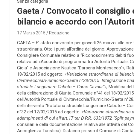
Senza categoria
Gaeta / Convocato il consiglio 
bilancio e accordo con l’Autori
17 Marzo 2015
Redazione
GAETA – E’ stato convocato per giovedì 26 marzo, alle ore 9
straordinaria. Otto i punti all’ordine del giorno: Approvazion
Consigliere Comunale relativo a “Riconoscimento debiti fuori
relativo ad «Accordo di programma tra Autorità Portuale, C
Gioia” e Associazione Nautica “Darsena Montesecco”»; Ratif
18/02/2015 ad oggetto:
«Variazione straordinaria di bilanci
Civitavecchia/Fiumicino/Gaeta n°28/2015. Integrazione finan
stradale Lungomare Caboto – Corso Cavour”»;
Modifica del
della deliberazione di Giunta Comunale n°41 del 18/02/2015.
dell’Autorità Portuale di Civitavecchia/Fiumicino/Gaeta n°2
dell’intervento “Rotatoria stradale Lungomare Caboto – Cor
n°32 del 12/02/2015 ad oggetto:
«Variazione straordinaria di
adempimenti di cui all’art.17 ter D.P.R. 633/1972 “Split pay
consiliari e della documentazione relativa alle attività del
Accoglienza Turistica). Distacco presso il Comune di Gaeta