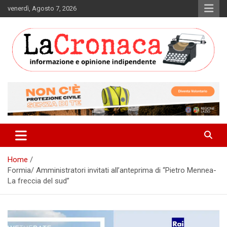
Skip
venerdì, Agosto 7, 2026
to
content
Informazione e opinione indipendente
La Cronaca Quotidiano
Home
Formia/ Amministratori invitati all’anteprima di “Pietro Mennea-
La freccia del sud”