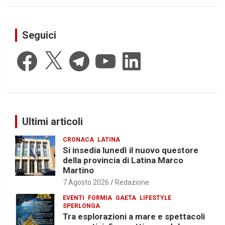
Seguici
Facebook
X
Telegram
YouTube
LinkedIn
Ultimi articoli
CRONACA
LATINA
Si insedia lunedì il nuovo questore
della provincia di Latina Marco
Martino
7 Agosto 2026
Redazione
EVENTI
FORMIA
GAETA
LIFESTYLE
SPERLONGA
Tra esplorazioni a mare e spettacoli