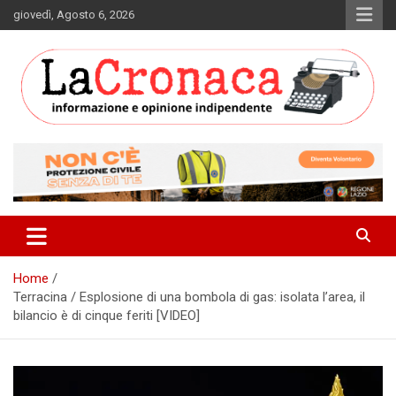
Skip
giovedì, Agosto 6, 2026
to
content
Informazione e opinione indipendente
La Cronaca Quotidiano
Home
Terracina / Esplosione di una bombola di gas: isolata l’area, il
bilancio è di cinque feriti [VIDEO]