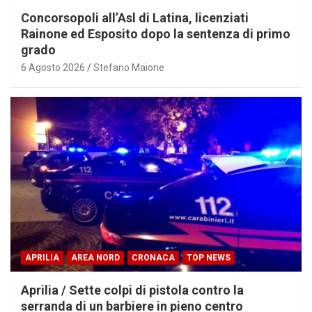
Concorsopoli all’Asl di Latina, licenziati
Rainone ed Esposito dopo la sentenza di primo
grado
6 Agosto 2026
Stefano Maione
APRILIA
AREA NORD
CRONACA
TOP NEWS
Aprilia / Sette colpi di pistola contro la
serranda di un barbiere in pieno centro