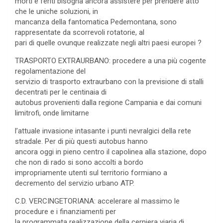
morti e feriti bisogna ancora assistere per prendere atto
che le uniche soluzioni, in
mancanza della fantomatica Pedemontana, sono
rappresentate da scorrevoli rotatorie, al
pari di quelle ovunque realizzate negli altri paesi europei ?
TRASPORTO EXTRAURBANO: procedere a una più cogente
regolamentazione del
servizio di trasporto extraurbano con la previsione di stalli
decentrati per le centinaia di
autobus provenienti dalla regione Campania e dai comuni
limitrofi, onde limitarne
l’attuale invasione intasante i punti nevralgici della rete
stradale. Per di più questi autobus hanno
ancora oggi in pieno centro il capolinea alla stazione, dopo
che non di rado si sono accolti a bordo
impropriamente utenti sul territorio formiano a
decremento del servizio urbano ATP.
C.D. VERCINGETORIANA: accelerare al massimo le
procedure e i finanziamenti per
la programmata realizzazione della cerniera viaria di