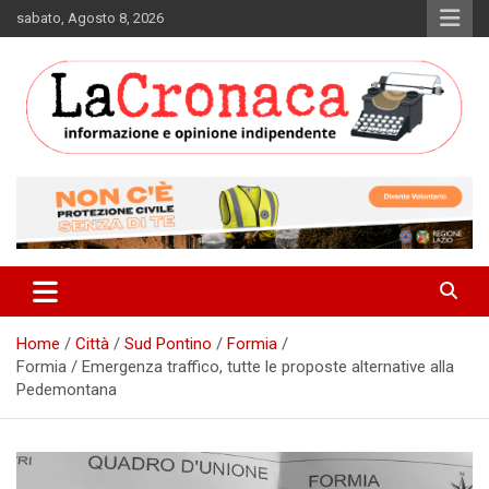
Skip
sabato, Agosto 8, 2026
to
content
Informazione e opinione indipendente
La Cronaca Quotidiano
Home
Città
Sud Pontino
Formia
Formia / Emergenza traffico, tutte le proposte alternative alla
Pedemontana