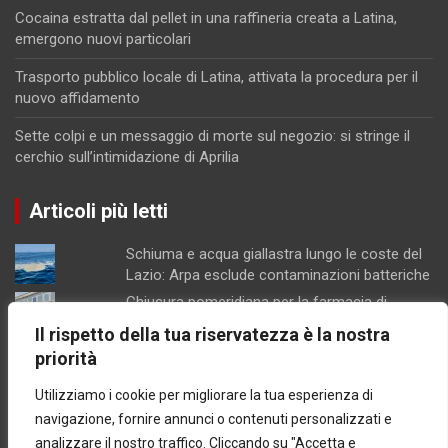
Cocaina estratta dal pellet in una raffineria creata a Latina,
emergono nuovi particolari
Trasporto pubblico locale di Latina, attivata la procedura per il
nuovo affidamento
Sette colpi e un messaggio di morte sul negozio: si stringe il
cerchio sull’intimidazione di Aprilia
Articoli più letti
Schiuma e acqua giallastra lungo le coste del
Lazio: Arpa esclude contaminazioni batteriche
Chiusura pomeridiana per la farmacia di
Formia, "manca il personale"
Il rispetto della tua riservatezza è la nostra
Minturno / “Gonfiata” l’altezza dell’edificio per
priorità
aumentarne la volumetria: denunciati
proprietari e progettista
Utilizziamo i cookie per migliorare la tua esperienza di
Latina / Piano del fabbisogno del personale,
navigazione, fornire annunci o contenuti personalizzati e
ok dalla Giunta: in arrivo 30 nuove assunzioni e
analizzare il nostro traffico. Cliccando su "Accetta e