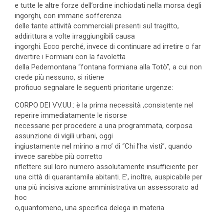
e tutte le altre forze dell’ordine inchiodati nella morsa degli
ingorghi, con immane sofferenza
delle tante attività commerciali presenti sul tragitto,
addirittura a volte irraggiungibili causa
ingorghi. Ecco perché, invece di continuare ad irretire o far
divertire i Formiani con la favoletta
della Pedemontana “fontana formiana alla Totò”, a cui non
crede più nessuno, si ritiene
proficuo segnalare le seguenti prioritarie urgenze:
CORPO DEI VV.UU.: è la prima necessità ,consistente nel
reperire immediatamente le risorse
necessarie per procedere a una programmata, corposa
assunzione di vigili urbani, oggi
ingiustamente nel mirino a mo’ di “Chi l’ha visti”, quando
invece sarebbe più corretto
riflettere sul loro numero assolutamente insufficiente per
una città di quarantamila abitanti. E’, inoltre, auspicabile per
una più incisiva azione amministrativa un assessorato ad
hoc
o,quantomeno, una specifica delega in materia.