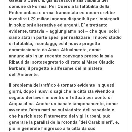
Gaetano Quercia, già assessore alla viabilità del
comune di Formia. Per Quercia la fattibilità della
Pedemontana è ormai tramontata ed occorrerebbe
investire i 79 milioni ancora disponibili per impiegarli
in soluzioni alternative ed urgenti. E’ altrettanto
evidente, tuttavia – aggiungiamo noi – che quei soldi
siano stati in parte spesi per realizzare il nuovo studio
di fattibilità, i sondaggi, ed il nuovo progetto
commissionato da Anas. Attualmente, come
annunciato in un recente convegno presso la sala
Ribaud dal sottosegretario di stato al Mase Claudio
Barbaro
, il progetto è all’esame del ministero
dell’Ambiente.
Il problema del traffico è tornato evidente in questi
giorni, dopo i nuovi disagi che la città sta vivendo a
seguito dei lavori in centro effettuati per conto di
Acqualatina. Anche un banale tamponamento, come
avvenuto l’altra mattina sul viadotto dell’ospedale e
che ha richiesto l’intervento dei vigili urbani, può
generare la paralisi della rotonda “dei Carabinieri”, e,
più in generale l’ingresso alla città da sud.