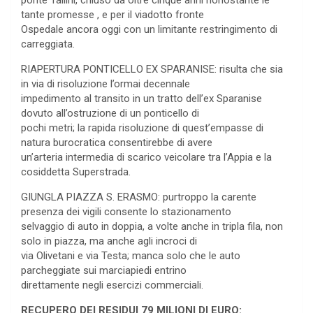
ponte Tallini, chiuso da oltre cinque anni nonostante le
tante promesse , e per il viadotto fronte
Ospedale ancora oggi con un limitante restringimento di
carreggiata.
RIAPERTURA PONTICELLO EX SPARANISE: risulta che sia
in via di risoluzione l’ormai decennale
impedimento al transito in un tratto dell’ex Sparanise
dovuto all’ostruzione di un ponticello di
pochi metri; la rapida risoluzione di quest’empasse di
natura burocratica consentirebbe di avere
un’arteria intermedia di scarico veicolare tra l’Appia e la
cosiddetta Superstrada.
GIUNGLA PIAZZA S. ERASMO: purtroppo la carente
presenza dei vigili consente lo stazionamento
selvaggio di auto in doppia, a volte anche in tripla fila, non
solo in piazza, ma anche agli incroci di
via Olivetani e via Testa; manca solo che le auto
parcheggiate sui marciapiedi entrino
direttamente negli esercizi commerciali.
RECUPERO DEI RESIDUI 79 MILIONI DI EURO: