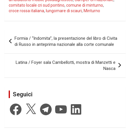
comitato locale cri sud pontino
,
comune di minturno
,
croce rossa italiana
,
lungomare di scauri
,
Minturno
Navigazione
Formia / “Indomita”, la presentazione del libro di Civita
articoli
di Russo in anteprima nazionale alla corte comunale
Latina / Foyer sala Cambellotti, mostra di Manzetti e
Nasca
Seguici
Facebook
X
Telegram
YouTube
LinkedIn