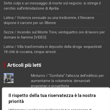
Sette colpi e un messaggio di morte sul negozio: si stringe il
cerchio sull’intimidazione di Aprilia
Latina / Violenza sessuale su una tredicenne, il Riesame
dispone il carcere per un 38enne
Sezze / Incendio sul Monte Trevi, ventiquattro ore di lavoro per
domare le fiamme [VIDEO]
Latina / Villa trasformata in deposito della droga: sequestrati
18 chili di cocaina, cinque arresti
Articoli più letti
Minturno / “Gonfiata” l’altezza dell’edificio per
aumentarne la volumetria: denunciati
proprietari e progettista
Costi lievitati per il ponte Tallini di Formia,
Il rispetto della tua riservatezza è la nostra
l'analisi della consigliera Immacolata Arnone
priorità
Caso Mendico, crollano le iscrizioni al
Pacinotti di Santi Cosma e Damiano: soltanto