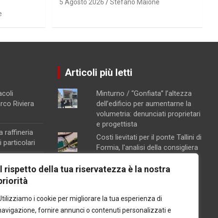
5 Agosto 2026
Stefano Maione
e
Articoli più letti
acoli
Minturno / “Gonfiata” l’altezza
arco Riviera
dell’edificio per aumentarne la
volumetria: denunciati proprietari
e progettista
a raffineria
Costi lievitati per il ponte Tallini di
 particolari
Formia, l'analisi della consigliera
Immacolata Arnone
na, attivata la
Il rispetto della tua riservatezza è la nostra
Chiusura pomeridiana per la
ento
priorità
farmacia di Formia, "manca il
orte sul
personale"
Utilizziamo i cookie per migliorare la tua esperienza di
Caso Mendico, crollano le
navigazione, fornire annunci o contenuti personalizzati e
iscrizioni al Pacinotti di Santi