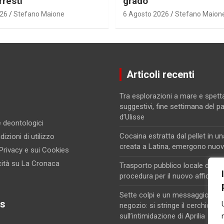
rresti
grado
026
Stefano Maione
6 Agosto 2026
Stefano Maion
Articoli recenti
Tra esplorazioni a mare e spett
suggestivi, fine settimana del p
d’Ulisse
 e deontologici
Cocaina estratta dal pellet in un
izioni di utilizzo
creata a Latina, emergono nuovi
 Privacy e sui Cookies
cità su La Cronaca
Trasporto pubblico locale di Lati
procedura per il nuovo affidam
Sette colpi e un messaggio di m
s
negozio: si stringe il cerchio
sull’intimidazione di Aprilia