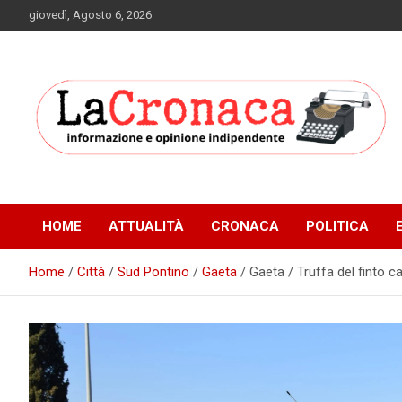
Skip
giovedì, Agosto 6, 2026
to
content
Informazione e opinione indipendente
La Cronaca Quotidiano
HOME
ATTUALITÀ
CRONACA
POLITICA
Home
Città
Sud Pontino
Gaeta
Gaeta / Truffa del finto c