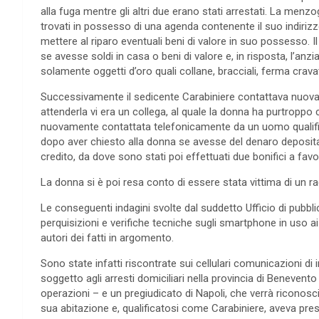
alla fuga mentre gli altri due erano stati arrestati. La menzo
trovati in possesso di una agenda contenente il suo indirizz
mettere al riparo eventuali beni di valore in suo possesso. 
se avesse soldi in casa o beni di valore e, in risposta, l’a
solamente oggetti d’oro quali collane, bracciali, ferma cravat
Successivamente il sedicente Carabiniere contattava nuova
attenderla vi era un collega, al quale la donna ha purtroppo c
nuovamente contattata telefonicamente da un uomo qualific
dopo aver chiesto alla donna se avesse del denaro depositato
credito, da dove sono stati poi effettuati due bonifici a favor
La donna si è poi resa conto di essere stata vittima di un rag
Le conseguenti indagini svolte dal suddetto Ufficio di pubbl
perquisizioni e verifiche tecniche sugli smartphone in uso ai
autori dei fatti in argomento.
Sono state infatti riscontrate sui cellulari comunicazioni di i
soggetto agli arresti domiciliari nella provincia di Benevent
operazioni – e un pregiudicato di Napoli, che verrà riconosc
sua abitazione e, qualificatosi come Carabiniere, aveva pres