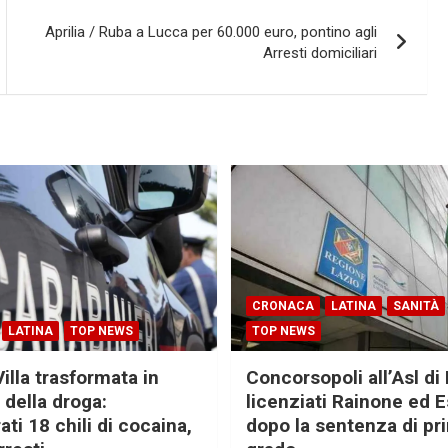
Aprilia / Ruba a Lucca per 60.000 euro, pontino agli
Arresti domiciliari
CRONACA
LATINA
SANITÀ
LATINA
TOP NEWS
TOP NEWS
Villa trasformata in
Concorsopoli all’Asl di 
 della droga:
licenziati Rainone ed 
ti 18 chili di cocaina,
dopo la sentenza di pr