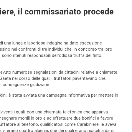
niere, il commissariato procede
 di una lunga e laboriosa indagine ha dato esecuzione
sino nei confronti di tre individui che, in concorso tra loro
no ritenuti responsabili dell’odiosa truffa del finto
icevuto numerose segnalazioni da cittadini relative a chiamate
Gaeta nel corso delle quali i truffatori paventavano che,
i conseguenze giudiziarie.
ttadini, è stata avviata una campagna informativa per mettere in
viventi i quali, con una chiamata telefonica che appariva
nsegnare monili in oro e ad effettuare due bonifici a favore
truffatore al telefono, qualificatosi come Carabiniere, le aveva
 erano quattro algerini, due dei quali erano riusciti a darsi