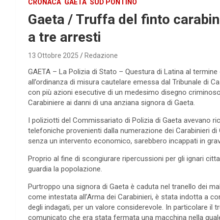
CRONACA
GAETA
SUD PONTINO
Gaeta / Truffa del finto carabi
a tre arresti
13 Ottobre 2025
Redazione
GAETA – La Polizia di Stato – Questura di Latina al termine
all’ordinanza di misura cautelare emessa dal Tribunale di Cas
con più azioni esecutive di un medesimo disegno criminoso so
Carabiniere ai danni di una anziana signora di Gaeta.
I poliziotti del Commissariato di Polizia di Gaeta avevano r
telefoniche provenienti dalla numerazione dei Carabinieri di 
senza un intervento economico, sarebbero incappati in grav
Proprio al fine di scongiurare ripercussioni per gli ignari ci
guardia la popolazione.
Purtroppo una signora di Gaeta è caduta nel tranello dei mal
come intestata all’Arma dei Carabinieri, è stata indotta a co
degli indagati, per un valore considerevole. In particolare il 
comunicato che era stata fermata una macchina nella quale vi