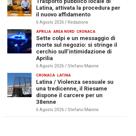
Trasporto pubblico locale di
Latina, attivata la procedura per
il nuovo affidamento
6 Agosto 2026
Redazione
APRILIA
AREA NORD
CRONACA
Sette colpi e un messaggio di
morte sul negozio: si stringe il
cerchio sull’intimidazione di
Aprilia
6 Agosto 2026
Stefano Maione
CRONACA
LATINA
Latina / Violenza sessuale su
una tredicenne, il Riesame
dispone il carcere per un
38enne
6 Agosto 2026
Stefano Maione