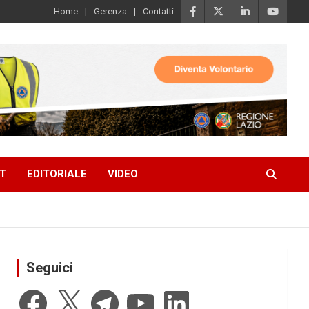
Home
Gerenza
Contatti
T
EDITORIALE
VIDEO
Seguici
Facebook
X
Telegram
YouTube
LinkedIn