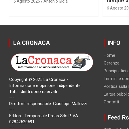
cinque a
6 Agosto 2026
Antonio Gioia
6 Agosto 2
LA CRONACA
INFO
Home
Gerenza
Principi etici
Termini e cond
Copyright © 2025 La Cronaca -
Informazione e opinione indipendente
Politica sulla
Tutti i diritti sono riservati.
La tua pubbli
---
Contatti
Direttore responsabile: Giuseppe Mallozzi
---
Editore: Temporeale Press Srls P.IVA
Feed Rs
02842520591
---