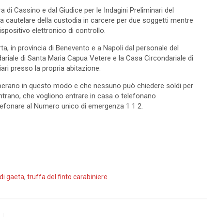
 di Cassino e dal Giudice per le Indagini Preliminari del
ura cautelare della custodia in carcere per due soggetti mentre
ispositivo elettronico di controllo.
erta, in provincia di Benevento e a Napoli dal personale del
riale di Santa Maria Capua Vetere e la Casa Circondariale di
ari presso la propria abitazione.
 operano in questo modo e che nessuno può chiedere soldi per
ntrano, che vogliono entrare in casa o telefonano
lefonare al Numero unico di emergenza 1 1 2.
 di gaeta
,
truffa del finto carabiniere