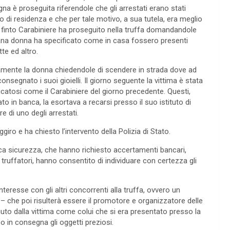
gna è proseguita riferendole che gli arrestati erano stati
o di residenza e che per tale motivo, a sua tutela, era meglio
Il finto Carabiniere ha proseguito nella truffa domandandole
nziana donna ha specificato come in casa fossero presenti
te ed altro.
mente la donna chiedendole di scendere in strada dove ad
onsegnato i suoi gioielli. Il giorno seguente la vittima è stata
atosi come il Carabiniere del giorno precedente. Questi,
 in banca, la esortava a recarsi presso il suo istituto di
e di uno degli arrestati.
giro e ha chiesto l’intervento della Polizia di Stato.
ica sicurezza, che hanno richiesto accertamenti bancari,
 truffatori, hanno consentito di individuare con certezza gli
nteresse con gli altri concorrenti alla truffa, ovvero un
o – che poi risulterà essere il promotore e organizzatore delle
iuto dalla vittima come colui che si era presentato presso la
o in consegna gli oggetti preziosi.