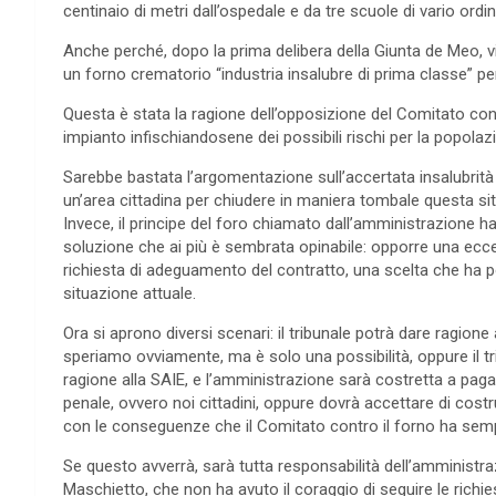
centinaio di metri dall’ospedale e da tre scuole di vario ord
Anche perché, dopo la prima delibera della Giunta de Meo, v
un forno crematorio “industria insalubre di prima classe” per
Questa è stata la ragione dell’opposizione del Comitato con
impianto infischiandosene dei possibili rischi per la popola
Sarebbe bastata l’argomentazione sull’accertata insalubrità 
un’area cittadina per chiudere in maniera tombale questa si
Invece, il principe del foro chiamato dall’amministrazione 
soluzione che ai più è sembrata opinabile: opporre una ecc
richiesta di adeguamento del contratto, una scelta che ha p
situazione attuale.
Ora si aprono diversi scenari: il tribunale potrà dare ragione
speriamo ovviamente, ma è solo una possibilità, oppure il tr
ragione alla SAIE, e l’amministrazione sarà costretta a paga
penale, ovvero noi cittadini, oppure dovrà accettare di costru
con le conseguenze che il Comitato contro il forno ha sem
Se questo avverrà, sarà tutta responsabilità dell’amministr
Maschietto, che non ha avuto il coraggio di seguire le richiest