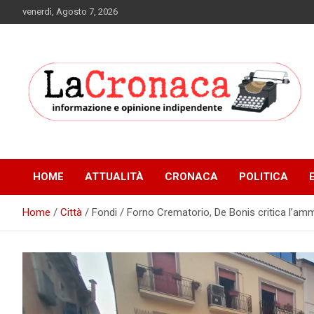
Skip
venerdì, Agosto 7, 2026
to
content
Informazione e opinione indipendente
La Cronaca Quotidiano
HOME
ATTUALITÀ
CRONACA
POLITICA
Home
Città
Fondi / Forno Crematorio, De Bonis critica l’am