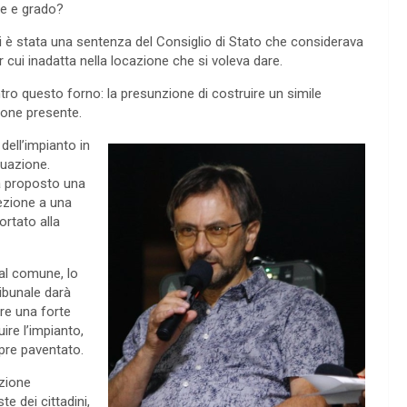
ine e grado?
i è stata una sentenza del Consiglio di Stato che considerava
 cui inadatta nella locazione che si voleva dare.
tro questo forno: la presunzione di costruire un simile
zione presente.
dell’impianto in
tuazione.
ha proposto una
ezione a una
ortato alla
 al comune, lo
ibunale darà
re una forte
ire l’impianto,
pre paventato.
azione
e dei cittadini,