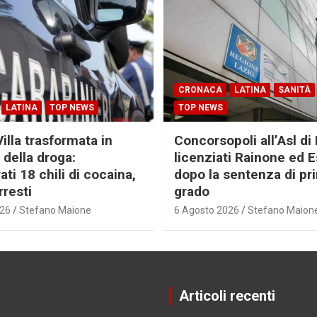
CRONACA
LATINA
SANITÀ
LATINA
TOP NEWS
TOP NEWS
Villa trasformata in
Concorsopoli all’Asl di 
 della droga:
licenziati Rainone ed 
ti 18 chili di cocaina,
dopo la sentenza di pr
rresti
grado
026
Stefano Maione
6 Agosto 2026
Stefano Maion
Articoli recenti