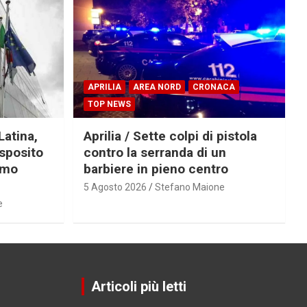
APRILIA
AREA NORD
CRONACA
TOP NEWS
Latina,
Aprilia / Sette colpi di pistola
Esposito
contro la serranda di un
imo
barbiere in pieno centro
5 Agosto 2026
Stefano Maione
e
Articoli più letti