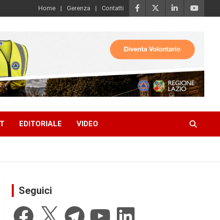
Home
Gerenza
Contatti
T
EDITORIALE
VIDEO
Seguici
Facebook
X
Telegram
YouTube
LinkedIn