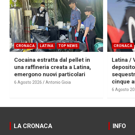
CRONACA
LATINA
TOP NEWS
CRONACA
Cocaina estratta dal pellet in
Latina / 
una raffineria creata a Latina,
deposito
emergono nuovi particolari
sequestra
cinque a
6 Agosto 2026
Antonio Gioia
6 Agosto 2
LA CRONACA
INFO