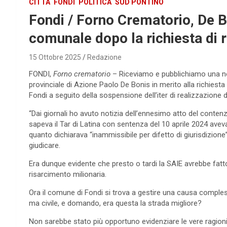
CITTÀ
FONDI
POLITICA
SUD PONTINO
Fondi / Forno Crematorio, De B
comunale dopo la richiesta di 
15 Ottobre 2025
Redazione
FONDI,
Forno crematorio
– Riceviamo e pubblichiamo una no
provinciale di Azione Paolo De Bonis in merito alla richiesta
Fondi a seguito della sospensione dell’iter di realizzazione 
“Dai giornali ho avuto notizia dell’ennesimo atto del conte
sapeva il Tar di Latina con sentenza del 10 aprile 2024 aveva
quanto dichiarava “inammissibile per difetto di giurisdizione”
giudicare.
Era dunque evidente che presto o tardi la SAIE avrebbe fatto 
risarcimento milionaria.
Ora il comune di Fondi si trova a gestire una causa comple
ma civile, e domando, era questa la strada migliore?
Non sarebbe stato più opportuno evidenziare le vere ragioni