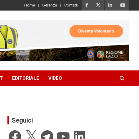
Home
Gerenza
Contatti
T
EDITORIALE
VIDEO
Seguici
Facebook
X
Telegram
YouTube
LinkedIn