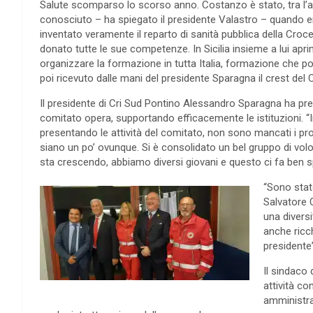
Salute scomparso lo scorso anno. Costanzo è stato, tra l’a
conosciuto – ha spiegato il presidente Valastro – quando ero 
inventato veramente il reparto di sanità pubblica della Croce
donato tutte le sue competenze. In Sicilia insieme a lui apr
organizzare la formazione in tutta Italia, formazione che po
poi ricevuto dalle mani del presidente Sparagna il crest del
Il presidente di Cri Sud Pontino Alessandro Sparagna ha prese
comitato opera, supportando efficacemente le istituzioni. “I
presentando le attività del comitato, non sono mancati i pr
siano un po’ ovunque. Si è consolidato un bel gruppo di volon
sta crescendo, abbiamo diversi giovani e questo ci fa ben spe
“Sono stat
Salvatore 
una diversi
anche ricch
presidente”
Il sindaco 
attività co
amministr