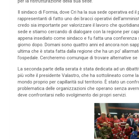
per la ristrutturazione della sua sede.
Il sindaco di Formia, dove Cri ha la sua sede operativa ed i
rappresentanti di fatto uno dei bracci operativi dell’ammin
credo sia importante per valorizzare il lavoro che quotidia
sede e stiamo cercando di dialogare con la regione per capir
appena insediato come sindaco e fu fatta una conferenza st
giorno dopo. Domani sono quattro anni ed ancora non sapp
ultima che è stata fatta dalla regione che ha un po’ allarm
l’ospedale. Cercheremo comunque di trovare alternative se ci
La seconda parte della serata è stata dedicata ad un dibatti
più volte il presidente Valastro, che ha sottolineato come la 
mondo proprio per capillarità sul territorio. È stato un conf
problematica delle organizzazioni che operano senza averne 
deve confrontarsi nello svolgimento dei propri servizi.