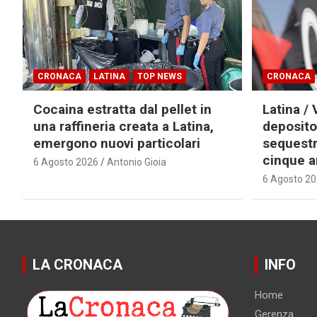
CRONACA
LATINA
TOP NEWS
CRONACA
Cocaina estratta dal pellet in
Latina / 
una raffineria creata a Latina,
deposito
emergono nuovi particolari
sequestra
cinque a
6 Agosto 2026
Antonio Gioia
6 Agosto 2
LA CRONACA
INFO
Home
Gerenza