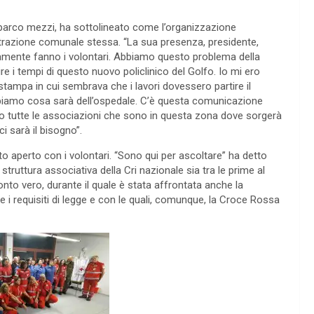
l parco mezzi, ha sottolineato come l’organizzazione
istrazione comunale stessa. “La sua presenza, presidente,
namente fanno i volontari. Abbiamo questo problema della
e i tempi di questo nuovo policlinico del Golfo. Io mi ero
ampa in cui sembrava che i lavori dovessero partire il
iamo cosa sarà dell’ospedale. C’è questa comunicazione
ato tutte le associazioni che sono in questa zona dove sorgerà
 sarà il bisogno”.
to aperto con i volontari. “Sono qui per ascoltare” ha detto
struttura associativa della Cri nazionale sia tra le prime al
ronto vero, durante il quale è stata affrontata anche la
i requisiti di legge e con le quali, comunque, la Croce Rossa