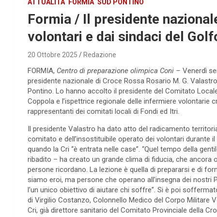
ATTUALITÀ
FORMIA
SUD PONTINO
Formia / Il presidente nazional
volontari e dai sindaci del Golf
20 Ottobre 2025
Redazione
FORMIA,
Centro di preparazione olimpica Coni –
Venerdì ser
presidente nazionale di Croce Rossa Rosario M. G. Valastro h
Pontino. Lo hanno accolto il presidente del Comitato Locale
Coppola e l’ispettrice regionale delle infermiere volontarie
rappresentanti dei comitati locali di Fondi ed Itri.
Il presidente Valastro ha dato atto del radicamento territori
comitato e dell’insostituibile operato dei volontari durante il
quando la Cri “è entrata nelle case”. “Quel tempo della genti
ribadito – ha creato un grande clima di fiducia, che ancora o
persone ricordano. La lezione è quella di prepararsi e di fo
siamo eroi, ma persone che operano all’insegna dei nostri P
l’un unico obiettivo di aiutare chi soffre”. Si è poi soffermat
di Virgilio Costanzo, Colonnello Medico del Corpo Militare V
Cri, già direttore sanitario del Comitato Provinciale della C