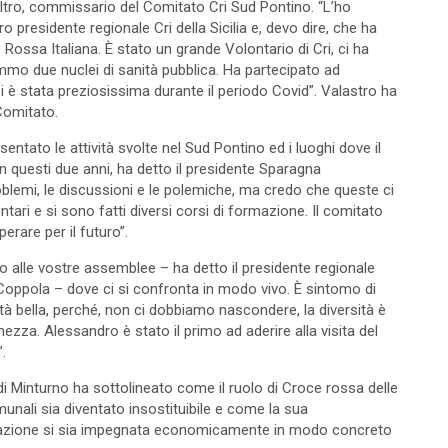
ltro, commissario del Comitato Cri Sud Pontino. “L’ho
presidente regionale Cri della Sicilia e, devo dire, che ha
 Rossa Italiana. È stato un grande Volontario di Cri, ci ha
immo due nuclei di sanità pubblica. Ha partecipato ad
i è stata preziosissima durante il periodo Covid”. Valastro ha
 Comitato.
ntato le attività svolte nel Sud Pontino ed i luoghi dove il
n questi due anni, ha detto il presidente Sparagna
oblemi, le discussioni e le polemiche, ma credo che queste ci
tari e si sono fatti diversi corsi di formazione. Il comitato
rare per il futuro”.
o alle vostre assemblee – ha detto il presidente regionale
Coppola – dove ci si confronta in modo vivo. È sintomo di
tà bella, perché, non ci dobbiamo nascondere, la diversità è
ezza. Alessandro è stato il primo ad aderire alla visita del
.
di Minturno ha sottolineato come il ruolo di Croce rossa delle
munali sia diventato insostituibile e come la sua
azione si sia impegnata economicamente in modo concreto