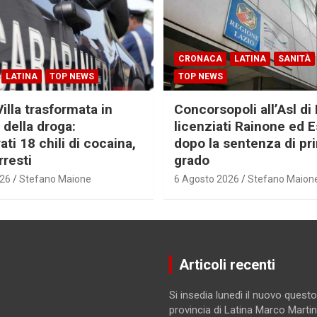
CRONACA
LATINA
SANITÀ
LATINA
TOP NEWS
TOP NEWS
Villa trasformata in
Concorsopoli all’Asl di 
 della droga:
licenziati Rainone ed 
ti 18 chili di cocaina,
dopo la sentenza di pr
rresti
grado
026
Stefano Maione
6 Agosto 2026
Stefano Maion
Articoli recenti
Si insedia lunedì il nuovo questo
provincia di Latina Marco Marti