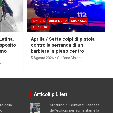
APRILIA
AREA NORD
CRONACA
TOP NEWS
Latina,
Aprilia / Sette colpi di pistola
Esposito
contro la serranda di un
imo
barbiere in pieno centro
5 Agosto 2026
Stefano Maione
e
Articoli più letti
re della
Minturno / “Gonfiata” l’altezza
no
dell’edificio per aumentarne la