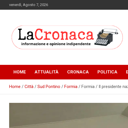
Skip
venerdì, Agosto 7, 2026
to
content
Informazione e opinione indipendente
La Cronaca Quotidiano
HOME
ATTUALITÀ
CRONACA
POLITICA
Home
Città
Sud Pontino
Formia
Formia / Il presidente na