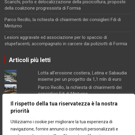
Scarichi, porto e delocalizzazione della piscicoltura, proposte
della coalizione progressista di Formia
Parco Recillo, la richiesta di chiarimenti dei consiglieri Fdi di
Minturno
Lesioni aggravate ed associazione per lo spaccio di
stupefacenti, accompagnato in carcere dai poliziotti di Formia
Articoli più letti
Lotta all'erosione costiera, Latina e Sabaudia
insieme per un progetto da 1,1 mln di euro
Parco Recillo, la richiesta di chiarimenti dei
consiglieri Fdi di Minturno
Lesioni aggravate ed associazione per lo
Il rispetto della tua riservatezza è la nostra
spaccio di stupefacenti, accompagnato in
priorità
carcere dai poliziotti di Formia
Utilizziamo i cookie per migliorare la tua esperienza di
Scarichi, porto e delocalizzazione della
piscicoltura, proposte della coalizione
navigazione, fornire annunci o contenuti personalizzati e