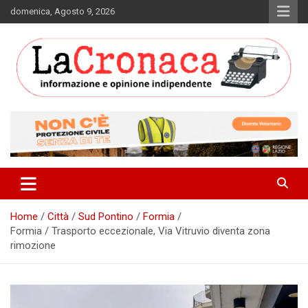
Skip
domenica, Agosto 9, 2026
to
content
Informazione e opinione indipendente
La Cronaca Quotidiano
Home
Città
Sud Pontino
Formia
Formia / Trasporto eccezionale, Via Vitruvio diventa zona
rimozione