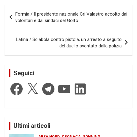
Navigazione
Formia / Il presidente nazionale Cri Valastro accolto dai
articoli
volontari e dai sindaci del Golfo
Latina / Sciabola contro pistola, un arresto a seguito
del duello sventato dalla polizia
Seguici
Facebook
X
Telegram
YouTube
LinkedIn
Ultimi articoli
AREA NORD
CRONACA
SONNINO