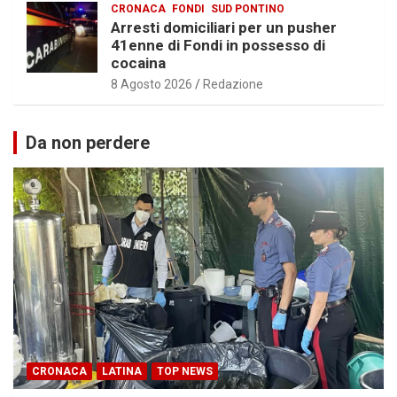
CRONACA
FONDI
SUD PONTINO
Arresti domiciliari per un pusher
41enne di Fondi in possesso di
cocaina
8 Agosto 2026
Redazione
Da non perdere
CRONACA
LATINA
TOP NEWS