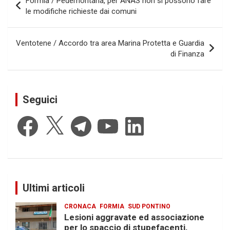
Formia / Pedemontana, per ANAS non si possono fare
articoli
le modifiche richieste dai comuni
Ventotene / Accordo tra area Marina Protetta e Guardia
di Finanza
Seguici
Facebook
X
Telegram
YouTube
LinkedIn
Ultimi articoli
CRONACA
FORMIA
SUD PONTINO
Lesioni aggravate ed associazione
per lo spaccio di stupefacenti,