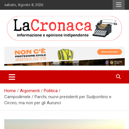
Skip
sabato, Agosto 8, 2026
to
content
Informazione e opinione indipendente
La Cronaca Quotidiano
Home
Argomenti
Politica
Campodimele / Parchi, nuovi presidenti per Sudpontino e
Circeo, ma non per gli Aurunci