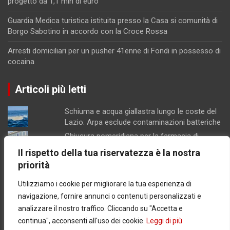
progetto da 1,1 mln di euro
Guardia Medica turistica istituita presso la Casa si comunità di
Borgo Sabotino in accordo con la Croce Rossa
Arresti domiciliari per un pusher 41enne di Fondi in possesso di
cocaina
Articoli più letti
Schiuma e acqua giallastra lungo le coste del
Lazio: Arpa esclude contaminazioni batteriche
Chiusura pomeridiana per la farmacia di
Formia, "manca il personale"
Il rispetto della tua riservatezza è la nostra
Minturno / “Gonfiata” l’altezza dell’edificio per
priorità
aumentarne la volumetria: denunciati
proprietari e progettista
Utilizziamo i cookie per migliorare la tua esperienza di
Latina / Piano del fabbisogno del personale,
navigazione, fornire annunci o contenuti personalizzati e
ok dalla Giunta: in arrivo 30 nuove assunzioni e
analizzare il nostro traffico. Cliccando su "Accetta e
17 progressioni verticali
continua", acconsenti all'uso dei cookie.
Leggi di più