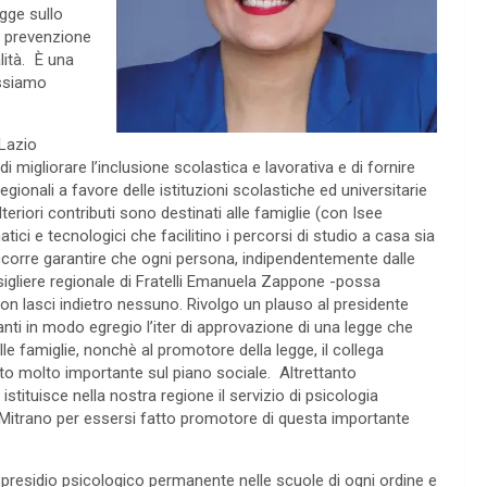
gge sullo
a prevenzione
lità. È una
ossiamo
 Lazio
 migliorare l’inclusione scolastica e lavorativa e di fornire
gionali a favore delle istituzioni scolastiche ed universitarie
riori contributi sono destinati alle famiglie (con Isee
tici e tecnologici che facilitino i percorsi di studio a casa sia
Occorre garantire che ogni persona, indipendentemente dalle
igliere regionale di Fratelli Emanuela Zappone -possa
on lasci indietro nessuno. Rivolgo un plauso al presidente
ti in modo egregio l’iter di approvazione di una legge che
alle famiglie, nonchè al promotore della legge, il collega
o molto importante sul piano sociale. Altrettanto
tituisce nella nostra regione il servizio di psicologia
 Mitrano per essersi fatto promotore di questa importante
 presidio psicologico permanente nelle scuole di ogni ordine e