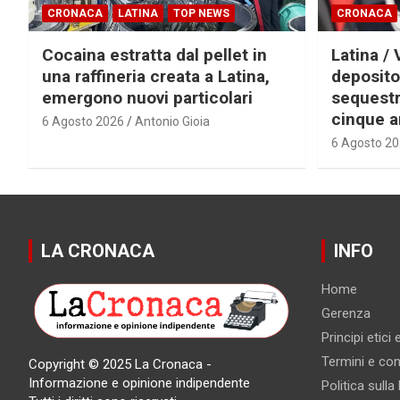
CRONACA
LATINA
TOP NEWS
CRONACA
Cocaina estratta dal pellet in
Latina / 
una raffineria creata a Latina,
deposito
emergono nuovi particolari
sequestra
cinque a
6 Agosto 2026
Antonio Gioia
6 Agosto 2
LA CRONACA
INFO
Home
Gerenza
Principi etici
Termini e cond
Copyright © 2025 La Cronaca -
Informazione e opinione indipendente
Politica sulla