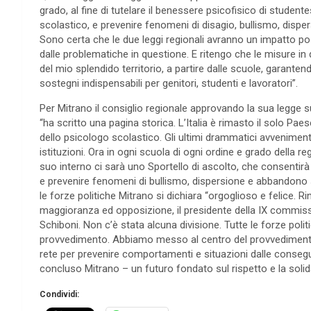
grado, al fine di tutelare il benessere psicofisico di student
scolastico, e prevenire fenomeni di disagio, bullismo, disper
Sono certa che le due leggi regionali avranno un impatto pos
dalle problematiche in questione. E ritengo che le misure in
del mio splendido territorio, a partire dalle scuole, garanten
sostegni indispensabili per genitori, studenti e lavoratori”.
Per Mitrano il consiglio regionale approvando la sua legge sul
“ha scritto una pagina storica. L’Italia è rimasto il solo P
dello psicologo scolastico. Gli ultimi drammatici avvenimen
istituzioni. Ora in ogni scuola di ogni ordine e grado della r
suo interno ci sarà uno Sportello di ascolto, che consentirà di 
e prevenire fenomeni di bullismo, dispersione e abbandono s
le forze politiche Mitrano si dichiara “orgoglioso e felice. Rin
maggioranza ed opposizione, il presidente della IX commiss
Schiboni. Non c’è stata alcuna divisione. Tutte le forze poli
provvedimento. Abbiamo messo al centro del provvedimento i 
rete per prevenire comportamenti e situazioni dalle consegu
concluso Mitrano – un futuro fondato sul rispetto e la solida
Condividi: