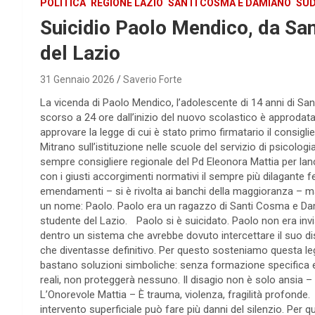
POLITICA
REGIONE LAZIO
SANTI COSMA E DAMIANO
SUD
Suicidio Paolo Mendico, da Sa
del Lazio
31 Gennaio 2026
Saverio Forte
La vicenda di Paolo Mendico, l’adolescente di 14 anni di San
scorso a 24 ore dall’inizio del nuovo scolastico è approdat
approvare la legge di cui è stato primo firmatario il consigl
Mitrano sull’istituzione nelle scuole del servizio di psicolog
sempre consigliere regionale del Pd Eleonora Mattia per lanc
con i giusti accorgimenti normativi il sempre più dilagante
emendamenti – si è rivolta ai banchi della maggioranza – m
un nome: Paolo. Paolo era un ragazzo di Santi Cosma e D
studente del Lazio. Paolo si è suicidato. Paolo non era invi
dentro un sistema che avrebbe dovuto intercettare il suo d
che diventasse definitivo. Per questo sosteniamo questa l
bastano soluzioni simboliche: senza formazione specifica 
reali, non proteggerà nessuno. Il disagio non è solo ansia –
L’Onorevole Mattia – È trauma, violenza, fragilità profonde.
intervento superficiale può fare più danni del silenzio. Per 