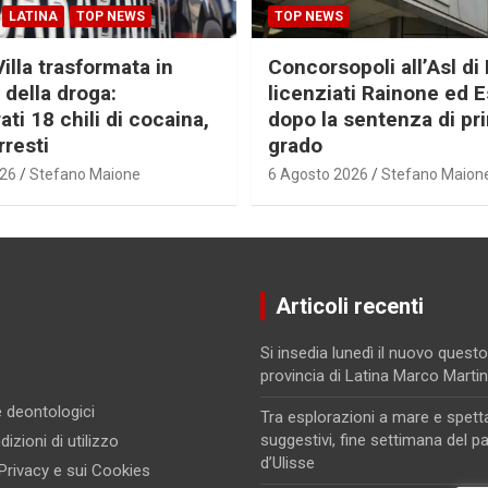
LATINA
TOP NEWS
TOP NEWS
Villa trasformata in
Concorsopoli all’Asl di 
 della droga:
licenziati Rainone ed 
ti 18 chili di cocaina,
dopo la sentenza di pr
rresti
grado
026
Stefano Maione
6 Agosto 2026
Stefano Maion
Articoli recenti
Si insedia lunedì il nuovo questo
provincia di Latina Marco Marti
 e deontologici
Tra esplorazioni a mare e spett
suggestivi, fine settimana del p
izioni di utilizzo
d’Ulisse
 Privacy e sui Cookies