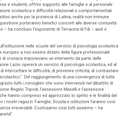
esse e studenti, offrire supporto alle famiglie e al personale
sione scolastica e difficoltà relazionali e comportamentali.
itivo anche per la provincia di Latina, realtà non immune
 questione porteranno benefici concreti alle diverse comunità
do – ha concluso l’esponente di Terracina di Fdi – aiuti e
l’istituzione nelle scuole del servizio di psicologia scolastica
aese europeo a non essere dotato della figura professionale
ti di cronaca imponevano un intervento da parte delle
egione Lazio opererà un servizio di psicologia scolastica, ed al
intercettare le difficoltà, di prevenire criticità, di contrastare
colastico.”. Del raggiungimento di una convergenza di tutte
grazio tutti i consiglieri che sono intervenuti nel dibattito di
ione Angelo Tripodi, l’assessore Maselli e l’assessore
tiche hanno compreso ed apprezzato lo spirito e le finalità del
nostri ragazzi. Famiglie, Scuola e istituzioni faranno così
enze irreversibili. Costruiamo così tutti assieme – ha
rietà”.