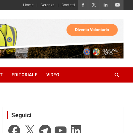
Home
Gerenza
Contatti
T
EDITORIALE
VIDEO
Seguici
Facebook
X
Telegram
YouTube
LinkedIn