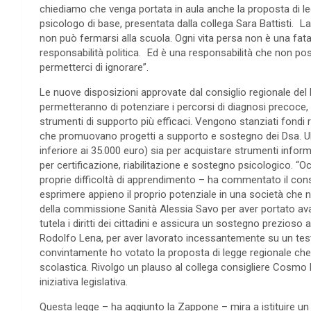
chiediamo che venga portata in aula anche la proposta di le
psicologo di base, presentata dalla collega Sara Battisti. L
non può fermarsi alla scuola. Ogni vita persa non è una fata
responsabilità politica. Ed è una responsabilità che non p
permetterci di ignorare”.
Le nuove disposizioni approvate dal consiglio regionale del
permetteranno di potenziare i percorsi di diagnosi precoce, di
strumenti di supporto più efficaci. Vengono stanziati fondi re
che promuovano progetti a supporto e sostegno dei Dsa. Ulte
inferiore ai 35.000 euro) sia per acquistare strumenti informa
per certificazione, riabilitazione e sostegno psicologico. “
proprie difficoltà di apprendimento – ha commentato il cons
esprimere appieno il proprio potenziale in una società che n
della commissione Sanità Alessia Savo per aver portato avan
tutela i diritti dei cittadini e assicura un sostegno prezioso 
Rodolfo Lena, per aver lavorato incessantemente su un test
convintamente ho votato la proposta di legge regionale che is
scolastica. Rivolgo un plauso al collega consigliere Cosmo
iniziativa legislativa.
Questa legge – ha aggiunto la Zappone – mira a istituire un