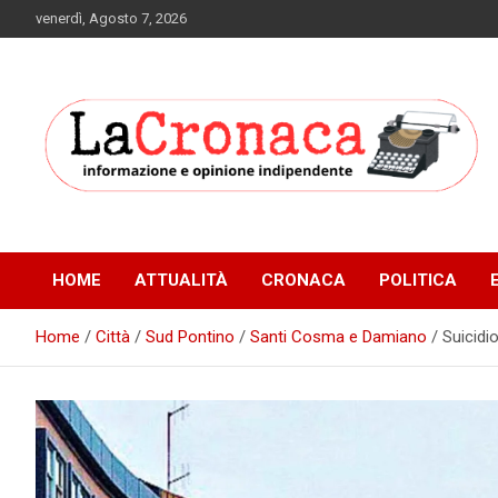
Skip
venerdì, Agosto 7, 2026
to
content
Informazione e opinione indipendente
La Cronaca Quotidiano
HOME
ATTUALITÀ
CRONACA
POLITICA
Home
Città
Sud Pontino
Santi Cosma e Damiano
Suicidi