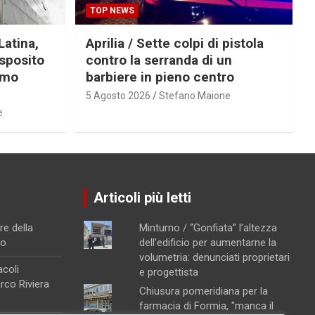
TOP NEWS
Latina,
Aprilia / Sette colpi di pistola
Esposito
contro la serranda di un
imo
barbiere in pieno centro
5 Agosto 2026
Stefano Maione
e
Articoli più letti
re della
Minturno / “Gonfiata” l’altezza
no
dell’edificio per aumentarne la
volumetria: denunciati proprietari
acoli
e progettista
arco Riviera
Chiusura pomeridiana per la
farmacia di Formia, "manca il