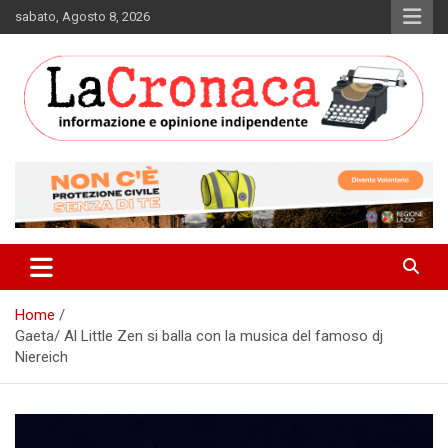
Skip
sabato, Agosto 8, 2026
to
content
Informazione e opinione indipendente
La Cronaca Quotidiano
Home
Gaeta/ Al Little Zen si balla con la musica del famoso dj
Niereich