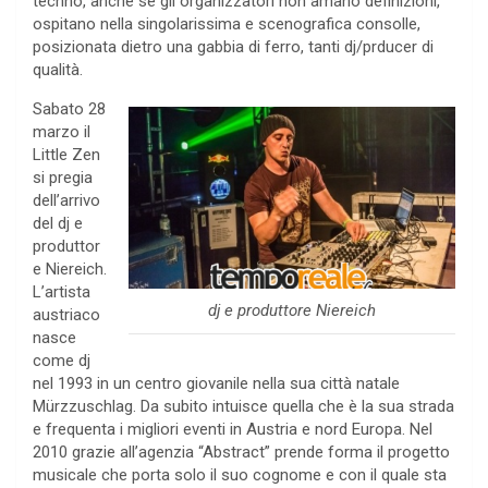
techno, anche se gli organizzatori non amano definizioni,
ospitano nella singolarissima e scenografica consolle,
posizionata dietro una gabbia di ferro, tanti dj/prducer di
qualità.
Sabato 28
marzo il
Little Zen
si pregia
dell’arrivo
del dj e
produttor
e Niereich.
L’artista
dj e produttore Niereich
austriaco
nasce
come dj
nel 1993 in un centro giovanile nella sua città natale
Mürzzuschlag. Da subito intuisce quella che è la sua strada
e frequenta i migliori eventi in Austria e nord Europa. Nel
2010 grazie all’agenzia “Abstract” prende forma il progetto
musicale che porta solo il suo cognome e con il quale sta