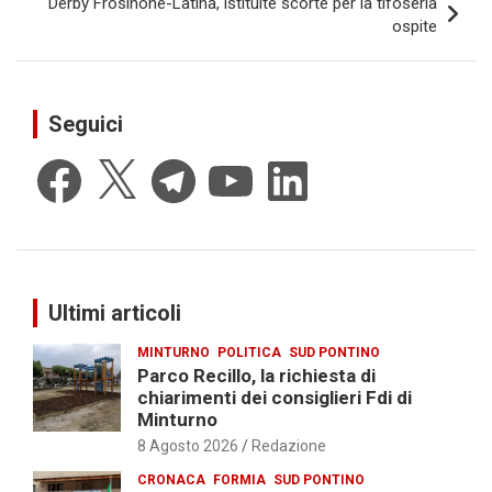
Derby Frosinone-Latina, istituite scorte per la tifoseria
ospite
Seguici
Facebook
X
Telegram
YouTube
LinkedIn
Ultimi articoli
MINTURNO
POLITICA
SUD PONTINO
Parco Recillo, la richiesta di
chiarimenti dei consiglieri Fdi di
Minturno
8 Agosto 2026
Redazione
CRONACA
FORMIA
SUD PONTINO