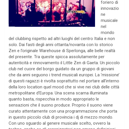
foriero di
innovazio
ne
musicale
nel
mondo
del clubbing rispetto ad altri luoghi del centro Italia e non
solo. Dai fasti degli anni ottanta/novanta con lo storico
Zen e l’originale Warehouse di Sperlonga, alle belle realtà
del presente. Tra queste spicca assolutamente per
autenticità e rinnovamento il Little Zen di Gaeta. Un piccolo
club nel cuore del borgo guidato da un gruppo di giovani
che da anni seguono i trend musicali europei. La ‘missione’
di questi ragazzi è rivolta soprattutto nel portare all’interno
della loro location quel mood che si vive nei club delle città
metropolitane d’Europa. Una scena scarna illuminata
quanto basta, rispecchia in modo appropriato le
sensazioni che il suono produce. Proprio il suono viene
curato attentamente con una programmazione che porta
in questo piccolo club di provincia i dj di mezzo mondo.
Con uno sguardo al genere musicale scelto, ovvero la