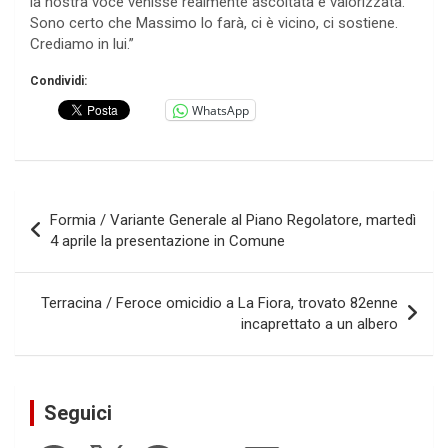
la nostra voce venisse realmente ascoltata e valorizzata.
Sono certo che Massimo lo farà, ci è vicino, ci sostiene.
Crediamo in lui.”
Condividi:
WhatsApp
Navigazione
Formia / Variante Generale al Piano Regolatore, martedì
articoli
4 aprile la presentazione in Comune
Terracina / Feroce omicidio a La Fiora, trovato 82enne
incaprettato a un albero
Seguici
Facebook
X
Telegram
YouTube
LinkedIn