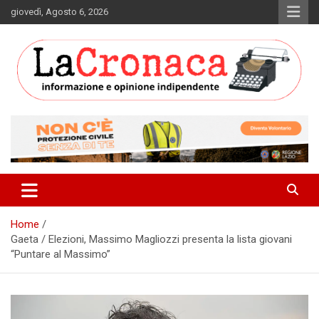
Skip
giovedì, Agosto 6, 2026
to
content
Informazione e opinione indipendente
La Cronaca Quotidiano
Home
Gaeta / Elezioni, Massimo Magliozzi presenta la lista giovani
“Puntare al Massimo”