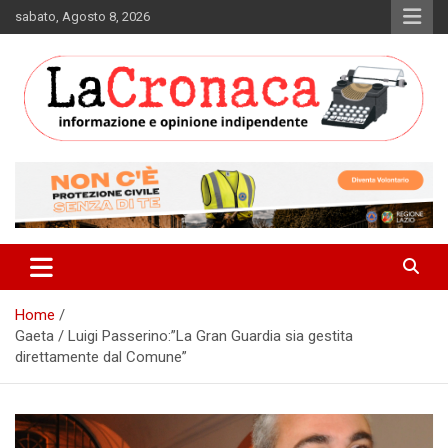
Skip
sabato, Agosto 8, 2026
to
content
Informazione e opinione indipendente
La Cronaca Quotidiano
Home
Gaeta / Luigi Passerino:”La Gran Guardia sia gestita
direttamente dal Comune”