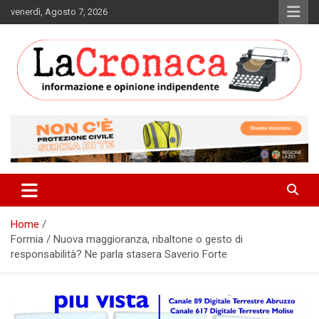
Skip
venerdì, Agosto 7, 2026
to
content
Informazione e opinione indipendente
La Cronaca Quotidiano
Home
Formia / Nuova maggioranza, ribaltone o gesto di
responsabilità? Ne parla stasera Saverio Forte