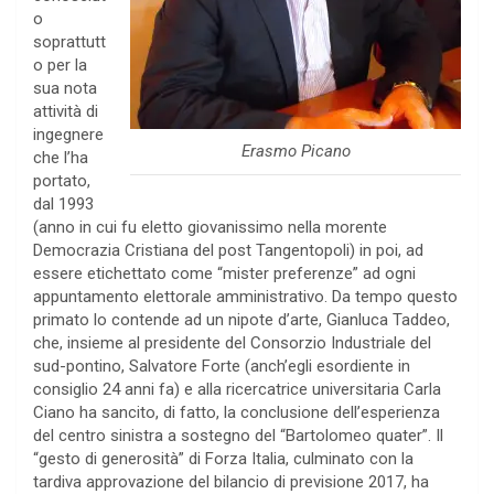
o
soprattutt
o per la
sua nota
attività di
ingegnere
Erasmo Picano
che l’ha
portato,
dal 1993
(anno in cui fu eletto giovanissimo nella morente
Democrazia Cristiana del post Tangentopoli) in poi, ad
essere etichettato come “mister preferenze” ad ogni
appuntamento elettorale amministrativo. Da tempo questo
primato lo contende ad un nipote d’arte, Gianluca Taddeo,
che, insieme al presidente del Consorzio Industriale del
sud-pontino, Salvatore Forte (anch’egli esordiente in
consiglio 24 anni fa) e alla ricercatrice universitaria Carla
Ciano ha sancito, di fatto, la conclusione dell’esperienza
del centro sinistra a sostegno del “Bartolomeo quater”. Il
“gesto di generosità” di Forza Italia, culminato con la
tardiva approvazione del bilancio di previsione 2017, ha