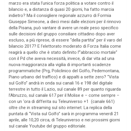
marzo era stata l’unica forza politica a votare contro il
bilancio e, a distanza di quasi 20 giorni, ha fatto marcia
indietro? Ma il consigliere regionale azzurro di Formia
Giuseppe Simeone, a dieci mesi dalle elezioni per il rinnovo
della Pisana, può vantare di avere un reale peso specifico
sulle decisioni del gruppo consiliare cittadino dopo aver
escluso, a più riprese, di essere “della partita” per il varo del
bilancio 2017? E l’elettorato moderato di Forza Italia come
reagirà a quello che è stato definito l’”abbraccio mortale”
con il Pd che aveva necessità, invece, di dar vita ad una
nuova maggioranza alla vigilia di importanti scadenze
programmatiche (Prg, Policlinico del Golfo, Pedemontana,
Piano urbano del traffico) e di appalti a sette zero? “Vista
sul Golfo” andrà in onda sui canali 16 e 198 del digitale
terrestre in tutto il Lazio, sul canale 89 per quanto riguarda
l’Abruzzo, sul canale 617 per il Molise e – come sempre –
con un ‘ora di differita su Teleuniverso +1 (canale 661)
oltre che in streaming sul sito internet. La replica della
puntata di “Vista sul Golfo” sarà in programma venerdì 21
aprile, alle 10,20 circa, di Teleuniverso e nei prossimi giorni
sul canale Youtube del gruppo editoriale.