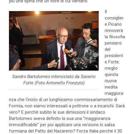
più una spina che un fiore di cui vantarsi.
Il
consiglier
e Picano
rinnoverà
la filosofia
pensiero
del
president
e Forte:
meglio
questa
Sandro Bartolomeo intervistato da Saverio
nuova
Forte (Foto Antonello Fronzuto)
inedita
maggiora
nza che l’inizio di un lunghissimo commissariamento di
Formia, non siamo interessati a poltrone o a incarichi. Sarà
vero? E perché subito le sue dimissioni il sindaco
Bartolomeo aveva definito la sua una “maggioranza
immodificabile” per poi applicare una versione in salsa
formiana del Patto del Nazareno? Forza Italia perché il 30