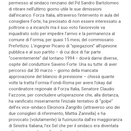
permesso al sindaco renziano del Pd Sandro Bartolomeo
di ritirare nell’ultimo giorno utile le sue dimissioni
dall’incarico. Forza Italia, attraverso l’intervento in aula del
consigliere Forte, ha precisato di non essere interessato a
poltrone o a incarichi ma il suo voto favorevole va
inquadrato solo per impedire l’arrivo e la permanenza al
comune di Formia, per quasi 15 mesi, del commissario
Prefettizio. L’ingegner Picano di “spiegazioni” all’opinione
pubblica e al suo partito – di cui dice di far parte
“coerentemente” dal lontano 1994 – dovrà darne diverse,
ospite del conduttore Saverio Forte. Una su tutte: di aver
percorso dal 30 marzo – giorno della mancata
approvazione del bilancio di previsione – chissà quante
volte la tratta Formia-Fondi-Roma per avere l’okay dal
coordinatore regionale di Forza Italia, Senatore Claudio
Fazzone, per concludere un’operazione che, alla distanza,
ha vanificato miseramente l’iniziale tentativo di “golpe”
dell’ex vice-sindaco Eleonora Zangrillo (attraverso uno dei
due consiglieri di riferimento, Mattia Zannella) e ha
provocato (volutamente) la fuoriuscita dall’ex maggioranza
di Sinistra Italiana, l’ex Sel che per il sindaco era diventata