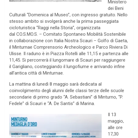
Ministero
dei Beni
Culturali “Domenica al Museo”, con ingresso gratuito. Nello
stesso ambito si svolgerà anche la prima passeggiata
cicloturistica “Raggi nella Storia”, organizzata
dal CO.S.MO.S. – Comitato Spontaneo Mobilità Sostenibile
in collaborazione con Italia Nostra Scauri – Golfo di Gaeta,
il Minturnae Comprensorio Archeologico e Parco Riviera Di
Ulisse. Il raduno è in Piazza Rotelli alle 11,15 e partenza alle
11,45. Si percorrerà il lungomare di Scauri per raggiungere
il Garigliano, costeggiando il lungofiume e arrivando infine
all’antica città di Minturnae.
La mattina di lunedì 8 maggio sarà dedicata al
coinvolgimento degli alunni delle classi terze delle scuole
secondarie di primo grado “A. Sebastiani” di Minturno, “P.
Fedele” di Scauri e “A. De Santis” di Marina.
Il 13
maggio,
alle ore
17,30