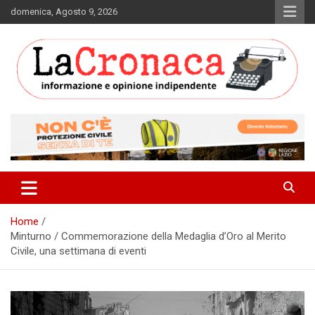
Skip
domenica, Agosto 9, 2026
to
content
Informazione e opinione indipendente
La Cronaca Quotidiano
Home
Minturno / Commemorazione della Medaglia d’Oro al Merito
Civile, una settimana di eventi