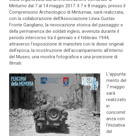
Minturno dal 7 al 14 maggio 2017. Il 7 e 8 maggio, presso il
Comprensorio Archeologico di Minturnae, sarà realizzata,
con la collaborazione dell’Associazione Linea Gustav
Fronte Garigliano, la rievocazione storica del passaggio e
della permanenza dei soldati inglesi, avvenuta durante il
periodo intercorso tra il gennaio e il febbraio 1944,
attraverso l’esposizione di manichini con le divise originali
dell’epoca, la ricostruzione dell’accampamento all’interno
del Museo, una mostra fotografica e una proiezione di
filmati.
L’appunta
mento del
7 maggio
sarà
realizzato
in
concomit
anza con
l’iniziativa
del