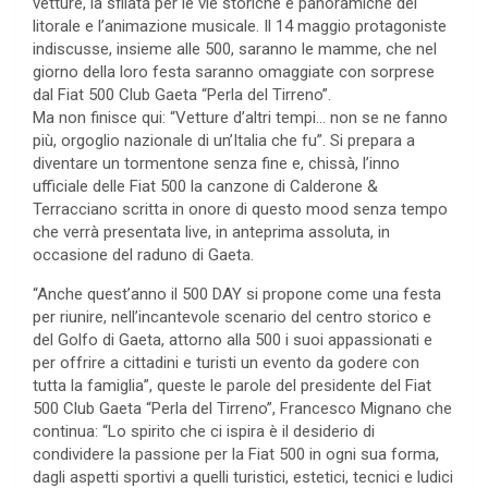
vetture, la sfilata per le vie storiche e panoramiche del
litorale e l’animazione musicale. Il 14 maggio protagoniste
indiscusse, insieme alle 500, saranno le mamme, che nel
giorno della loro festa saranno omaggiate con sorprese
dal Fiat 500 Club Gaeta “Perla del Tirreno”.
Ma non finisce qui: “Vetture d’altri tempi… non se ne fanno
più, orgoglio nazionale di un’Italia che fu”. Si prepara a
diventare un tormentone senza fine e, chissà, l’inno
ufficiale delle Fiat 500 la canzone di Calderone &
Terracciano scritta in onore di questo mood senza tempo
che verrà presentata live, in anteprima assoluta, in
occasione del raduno di Gaeta.
“Anche quest’anno il 500 DAY si propone come una festa
per riunire, nell’incantevole scenario del centro storico e
del Golfo di Gaeta, attorno alla 500 i suoi appassionati e
per offrire a cittadini e turisti un evento da godere con
tutta la famiglia”, queste le parole del presidente del Fiat
500 Club Gaeta “Perla del Tirreno”, Francesco Mignano che
continua: “Lo spirito che ci ispira è il desiderio di
condividere la passione per la Fiat 500 in ogni sua forma,
dagli aspetti sportivi a quelli turistici, estetici, tecnici e ludici