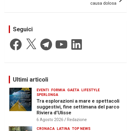
causa dolosa
Seguici
Facebook
X
Telegram
YouTube
LinkedIn
Ultimi articoli
EVENTI
FORMIA
GAETA
LIFESTYLE
SPERLONGA
Tra esplorazioni a mare e spettacoli
suggestivi, fine settimana del parco
Riviera d’Ulisse
6 Agosto 2026
Redazione
CRONACA
LATINA
TOP NEWS