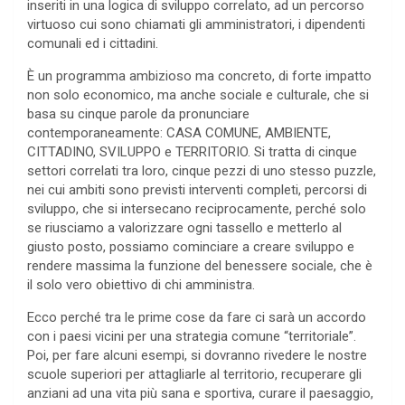
inseriti in una logica di sviluppo correlato, ad un percorso
virtuoso cui sono chiamati gli amministratori, i dipendenti
comunali ed i cittadini.
È un programma ambizioso ma concreto, di forte impatto
non solo economico, ma anche sociale e culturale, che si
basa su cinque parole da pronunciare
contemporaneamente: CASA COMUNE, AMBIENTE,
CITTADINO, SVILUPPO e TERRITORIO. Si tratta di cinque
settori correlati tra loro, cinque pezzi di uno stesso puzzle,
nei cui ambiti sono previsti interventi completi, percorsi di
sviluppo, che si intersecano reciprocamente, perché solo
se riusciamo a valorizzare ogni tassello e metterlo al
giusto posto, possiamo cominciare a creare sviluppo e
rendere massima la funzione del benessere sociale, che è
il solo vero obiettivo di chi amministra.
Ecco perché tra le prime cose da fare ci sarà un accordo
con i paesi vicini per una strategia comune “territoriale”.
Poi, per fare alcuni esempi, si dovranno rivedere le nostre
scuole superiori per attagliarle al territorio, recuperare gli
anziani ad una vita più sana e sportiva, curare il paesaggio,