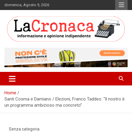
Skip
domenica, Agosto 9, 2026
to
content
Informazione e opinione indipendente
La Cronaca Quotidiano
Home
Santi Cosma e Damiano / Elezioni, Franco Taddeo: “Il nostro è
un programma ambizioso ma concreto”
Senza categoria