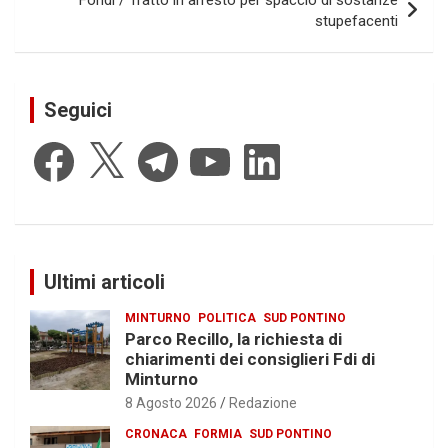
Fondi / Tratto in arresto per spaccio di sostanze
stupefacenti
Seguici
Facebook
X
Telegram
YouTube
LinkedIn
Ultimi articoli
MINTURNO
POLITICA
SUD PONTINO
Parco Recillo, la richiesta di
chiarimenti dei consiglieri Fdi di
Minturno
8 Agosto 2026
Redazione
CRONACA
FORMIA
SUD PONTINO