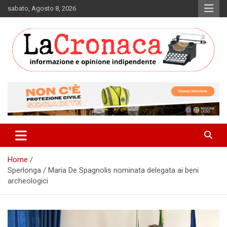
Skip
sabato, Agosto 8, 2026
to
content
Informazione e opinione indipendente
La Cronaca Quotidiano
Home
Sperlonga / Maria De Spagnolis nominata delegata ai beni
archeologici