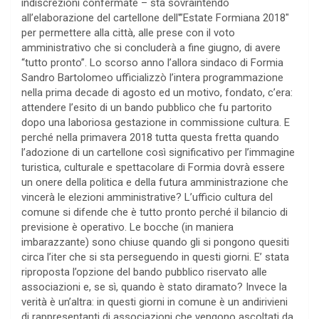
indiscrezioni confermate – sta sovraintendo
all’elaborazione del cartellone dell'”Estate Formiana 2018″
per permettere alla città, alle prese con il voto
amministrativo che si concluderà a fine giugno, di avere
“tutto pronto”. Lo scorso anno l’allora sindaco di Formia
Sandro Bartolomeo ufficializzò l’intera programmazione
nella prima decade di agosto ed un motivo, fondato, c’era:
attendere l’esito di un bando pubblico che fu partorito
dopo una laboriosa gestazione in commissione cultura. E
perché nella primavera 2018 tutta questa fretta quando
l’adozione di un cartellone così significativo per l’immagine
turistica, culturale e spettacolare di Formia dovrà essere
un onere della politica e della futura amministrazione che
vincerà le elezioni amministrative? L’ufficio cultura del
comune si difende che è tutto pronto perché il bilancio di
previsione è operativo. Le bocche (in maniera
imbarazzante) sono chiuse quando gli si pongono quesiti
circa l’iter che si sta perseguendo in questi giorni. E’ stata
riproposta l’opzione del bando pubblico riservato alle
associazioni e, se sì, quando è stato diramato? Invece la
verità è un’altra: in questi giorni in comune è un andirivieni
di rappresentanti di associazioni che vengono ascoltati da