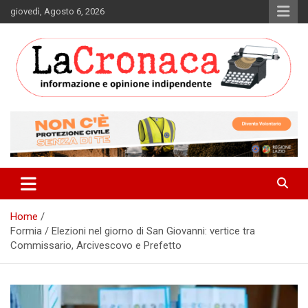
Skip
giovedì, Agosto 6, 2026
to
content
Informazione e opinione indipendente
La Cronaca Quotidiano
Home
Formia / Elezioni nel giorno di San Giovanni: vertice tra
Commissario, Arcivescovo e Prefetto