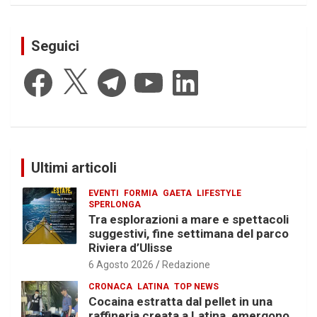
Seguici
Facebook
X
Telegram
YouTube
LinkedIn
Ultimi articoli
EVENTI
FORMIA
GAETA
LIFESTYLE
SPERLONGA
Tra esplorazioni a mare e spettacoli
suggestivi, fine settimana del parco
Riviera d’Ulisse
6 Agosto 2026
Redazione
CRONACA
LATINA
TOP NEWS
Cocaina estratta dal pellet in una
raffineria creata a Latina, emergono