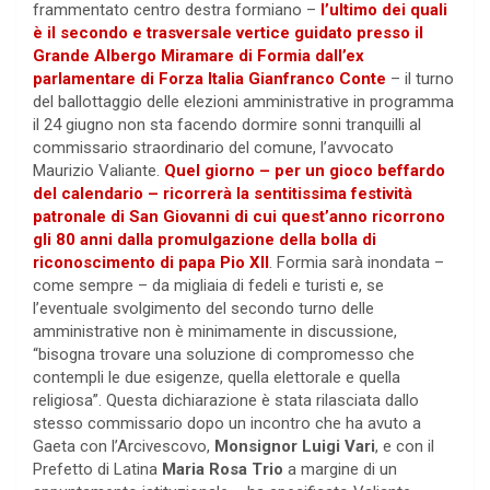
frammentato centro destra formiano –
l’ultimo dei quali
è il secondo e trasversale vertice guidato presso il
Grande Albergo Miramare di Formia dall’ex
parlamentare di Forza Italia Gianfranco Conte
– il turno
del ballottaggio delle elezioni amministrative in programma
il 24 giugno non sta facendo dormire sonni tranquilli al
commissario straordinario del comune, l’avvocato
Maurizio Valiante.
Quel giorno – per un gioco beffardo
del calendario – ricorrerà la sentitissima festività
patronale di San Giovanni di cui quest’anno ricorrono
gli 80 anni dalla promulgazione della bolla di
riconoscimento di papa Pio XII
. Formia sarà inondata –
come sempre – da migliaia di fedeli e turisti e, se
l’eventuale svolgimento del secondo turno delle
amministrative non è minimamente in discussione,
“bisogna trovare una soluzione di compromesso che
contempli le due esigenze, quella elettorale e quella
religiosa”. Questa dichiarazione è stata rilasciata dallo
stesso commissario dopo un incontro che ha avuto a
Gaeta con l’Arcivescovo,
Monsignor Luigi Vari
, e con il
Prefetto di Latina
Maria Rosa Trio
a margine di un