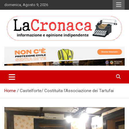
Skip
domenica, Agosto 9, 2026
to
content
Informazione e opinione indipendente
La Cronaca Quotidiano
Home
Castelforte/ Costituita l’Associazione dei Tartufai