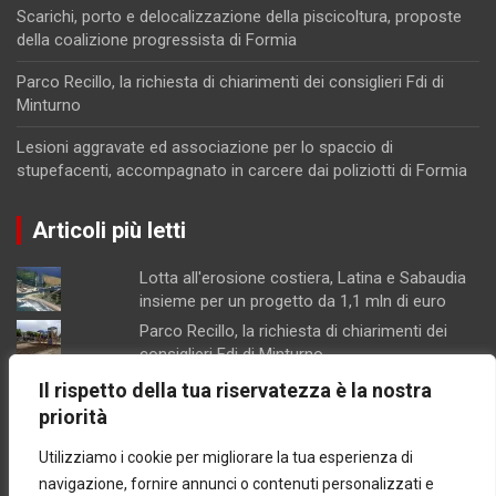
Scarichi, porto e delocalizzazione della piscicoltura, proposte
della coalizione progressista di Formia
Parco Recillo, la richiesta di chiarimenti dei consiglieri Fdi di
Minturno
Lesioni aggravate ed associazione per lo spaccio di
stupefacenti, accompagnato in carcere dai poliziotti di Formia
Articoli più letti
Lotta all'erosione costiera, Latina e Sabaudia
insieme per un progetto da 1,1 mln di euro
Parco Recillo, la richiesta di chiarimenti dei
consiglieri Fdi di Minturno
Lesioni aggravate ed associazione per lo
Il rispetto della tua riservatezza è la nostra
spaccio di stupefacenti, accompagnato in
priorità
carcere dai poliziotti di Formia
Utilizziamo i cookie per migliorare la tua esperienza di
Scarichi, porto e delocalizzazione della
piscicoltura, proposte della coalizione
navigazione, fornire annunci o contenuti personalizzati e