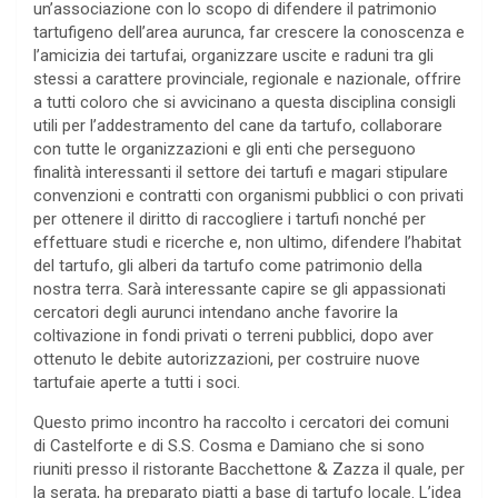
un’associazione con lo scopo di difendere il patrimonio
tartufigeno dell’area aurunca, far crescere la conoscenza e
l’amicizia dei tartufai, organizzare uscite e raduni tra gli
stessi a carattere provinciale, regionale e nazionale, offrire
a tutti coloro che si avvicinano a questa disciplina consigli
utili per l’addestramento del cane da tartufo, collaborare
con tutte le organizzazioni e gli enti che perseguono
finalità interessanti il settore dei tartufi e magari stipulare
convenzioni e contratti con organismi pubblici o con privati
per ottenere il diritto di raccogliere i tartufi nonché per
effettuare studi e ricerche e, non ultimo, difendere l’habitat
del tartufo, gli alberi da tartufo come patrimonio della
nostra terra. Sarà interessante capire se gli appassionati
cercatori degli aurunci intendano anche favorire la
coltivazione in fondi privati o terreni pubblici, dopo aver
ottenuto le debite autorizzazioni, per costruire nuove
tartufaie aperte a tutti i soci.
Questo primo incontro ha raccolto i cercatori dei comuni
di Castelforte e di S.S. Cosma e Damiano che si sono
riuniti presso il ristorante Bacchettone & Zazza il quale, per
la serata, ha preparato piatti a base di tartufo locale. L’idea