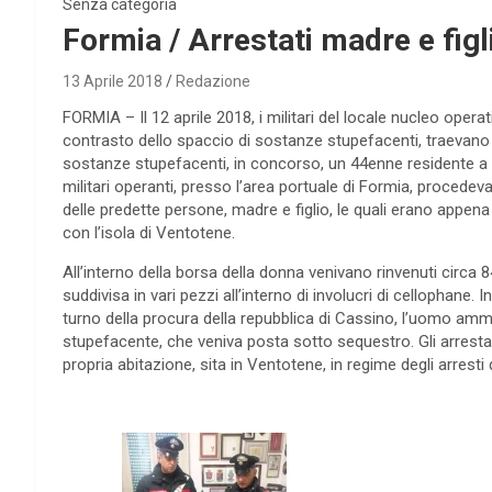
Senza categoria
Formia / Arrestati madre e figl
13 Aprile 2018
Redazione
FORMIA – Il 12 aprile 2018, i militari del locale nucleo operat
contrasto dello spaccio di sostanze stupefacenti, traevano in
sostanze stupefacenti, in concorso, un 44enne residente a T
militari operanti, presso l’area portuale di Formia, procede
delle predette persone, madre e figlio, le quali erano appen
con l’isola di Ventotene.
All’interno della borsa della donna venivano rinvenuti circa
suddivisa in vari pezzi all’interno di involucri di cellophane.
turno della procura della repubblica di Cassino, l’uomo amme
stupefacente, che veniva posta sotto sequestro. Gli arrestati
propria abitazione, sita in Ventotene, in regime degli arresti 