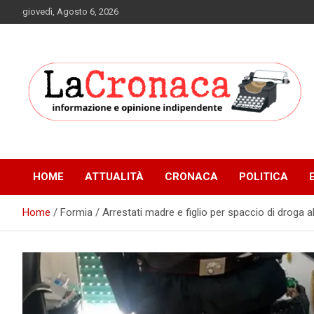
Skip
giovedì, Agosto 6, 2026
to
content
Informazione e opinione indipendente
La Cronaca Quotidiano
HOME
ATTUALITÀ
CRONACA
POLITICA
Home
Formia / Arrestati madre e figlio per spaccio di droga a