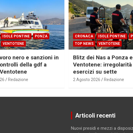
ISOLE PONTINE
PONZA
CRONACA
ISOLE PONTINE
VENTOTENE
TOP NEWS
VENTOTENE
voro nero e sanzioni in
Blitz dei Nas a Ponza e
ontrolli della gdf a
Ventotene: irregolarità 
 Ventotene
esercizi su sette
026
Redazione
2 Agosto 2026
Redazione
Articoli recenti
Nuovi presidi e mezzi a disposiz