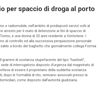
io per spaccio di droga al porto
ivo e radiomobile, nell’ambito di predisposti servizi volti al
 arresto per il reato di detenzione ai fini di spaccio di
orino, e una donna di 53 anni residente a Ventotene. I
vano al controllo ed alla successiva perquisizione personale
a salite a bordo del traghetto che giornalmente collega Formia
 84 grammi di sostanza stupefacente del tipo “hashish”,
 In sede di interrogatorio disposto d’urgenza dal magistrato di
tteva di essere il proprietario della suddetta sostanza
, dopo le formalità di rito, venivano associati presso la
domiciliari, come disposto dall’autorità giudiziaria.