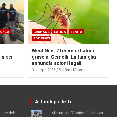
PONZA
CRONACA
LATINA
SANITÀ
TOP NEWS
West Nile, 71enne di Latina
in sei
grave al Gemelli. La famiglia
annuncia azioni legali
31 Luglio 2026
Stefano Maione
Articoli più letti
ione delle
Minturno / “Gonfiata” l’altezza