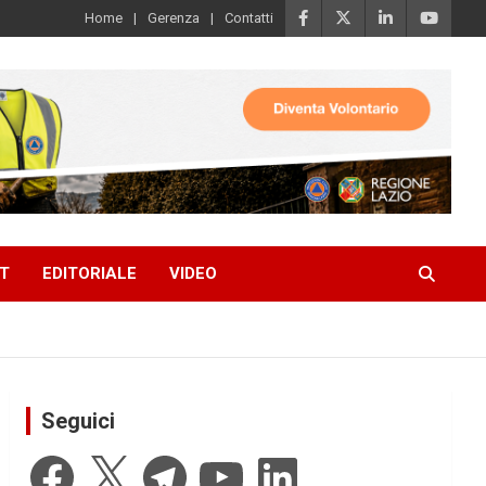
Home
Gerenza
Contatti
T
EDITORIALE
VIDEO
Seguici
Facebook
X
Telegram
YouTube
LinkedIn