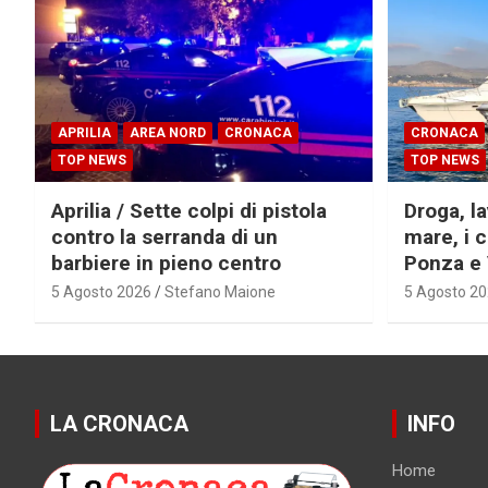
APRILIA
AREA NORD
CRONACA
CRONACA
TOP NEWS
TOP NEWS
Aprilia / Sette colpi di pistola
Droga, la
contro la serranda di un
mare, i c
barbiere in pieno centro
Ponza e
5 Agosto 2026
Stefano Maione
5 Agosto 2
LA CRONACA
INFO
Home