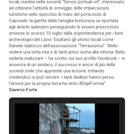
locali, riunitisi nella società “Servizi portuali srl”, interessato
ad ottenere l’attività di ormeggio delle imbarcazioni
turistiche nello specchio di mare del porticciolo di
Caposele: la garitta della famiglia borbonica va riportata
agli antichi splendori perseguendo le severe prescrizioni
emesse lo scorso 10 luglio dalla soprintendenza per i beni
archeologici del Lazio. Esultano gli storici locali come
Daniele Iadicicco dell’associazione “Terraurunca”: “Bello
vedere una lotta mia e di tanti amici vicina alla vittoria. Bello
vederla realizzare – ha scritto sul suo profilo facebook – in
assenza di un sindaco, il successo é ancor di più della
società civile che apprende una lezione: lottando
credendoci si può vincere. I tanti disillusi hanno perso,
l’amore per la propria terra ha vinto #DajeFormia”.
Saverio Forte