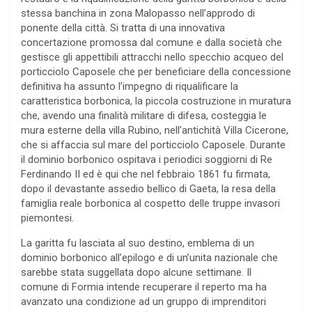
stessa banchina in zona Malopasso nell’approdo di
ponente della città. Si tratta di una innovativa
concertazione promossa dal comune e dalla società che
gestisce gli appettibili attracchi nello specchio acqueo del
porticciolo Caposele che per beneficiare della concessione
definitiva ha assunto l’impegno di riqualificare la
caratteristica borbonica, la piccola costruzione in muratura
che, avendo una finalità militare di difesa, costeggia le
mura esterne della villa Rubino, nell’antichità Villa Cicerone,
che si affaccia sul mare del porticciolo Caposele. Durante
il dominio borbonico ospitava i periodici soggiorni di Re
Ferdinando II ed è qui che nel febbraio 1861 fu firmata,
dopo il devastante assedio bellico di Gaeta, la resa della
famiglia reale borbonica al cospetto delle truppe invasori
piemontesi.
La garitta fu lasciata al suo destino, emblema di un
dominio borbonico all’epilogo e di un’unita nazionale che
sarebbe stata suggellata dopo alcune settimane. Il
comune di Formia intende recuperare il reperto ma ha
avanzato una condizione ad un gruppo di imprenditori