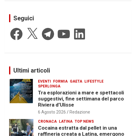
Seguici
Facebook
X
Telegram
YouTube
LinkedIn
Ultimi articoli
EVENTI
FORMIA
GAETA
LIFESTYLE
SPERLONGA
Tra esplorazioni a mare e spettacoli
suggestivi, fine settimana del parco
Riviera d’Ulisse
6 Agosto 2026
Redazione
CRONACA
LATINA
TOP NEWS
Cocaina estratta dal pellet in una
raffineria creata a Latina, emergono