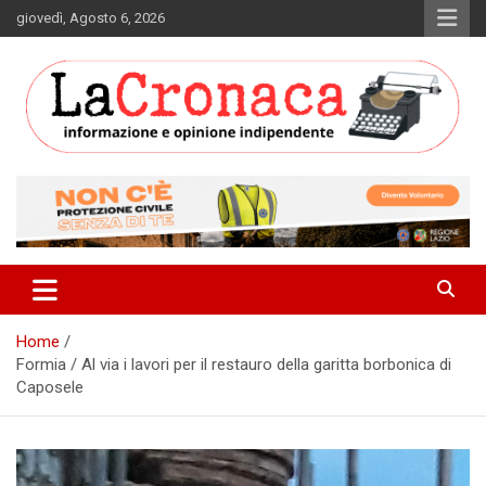
Skip
giovedì, Agosto 6, 2026
to
content
Informazione e opinione indipendente
La Cronaca Quotidiano
Home
Formia / Al via i lavori per il restauro della garitta borbonica di
Caposele