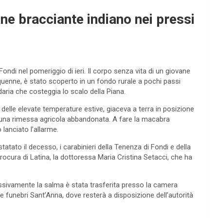
ne bracciante indiano nei pressi
di nel pomeriggio di ieri. Il corpo senza vita di un giovane
nquenne, è stato scoperto in un fondo rurale a pochi passi
ndaria che costeggia lo scalo della Piana.
elle elevate temperature estive, giaceva a terra in posizione
, una rimessa agricola abbandonata. A fare la macabra
 lanciato l’allarme.
tatato il decesso, i carabinieri della Tenenza di Fondi e della
rocura di Latina, la dottoressa Maria Cristina Setacci, che ha
ssivamente la salma è stata trasferita presso la camera
e funebri Sant’Anna, dove resterà a disposizione dell’autorità