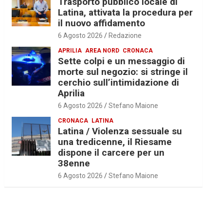
Trasporto pubblico locale di
Latina, attivata la procedura per
il nuovo affidamento
6 Agosto 2026
Redazione
APRILIA
AREA NORD
CRONACA
Sette colpi e un messaggio di
morte sul negozio: si stringe il
cerchio sull’intimidazione di
Aprilia
6 Agosto 2026
Stefano Maione
CRONACA
LATINA
Latina / Violenza sessuale su
una tredicenne, il Riesame
dispone il carcere per un
38enne
6 Agosto 2026
Stefano Maione