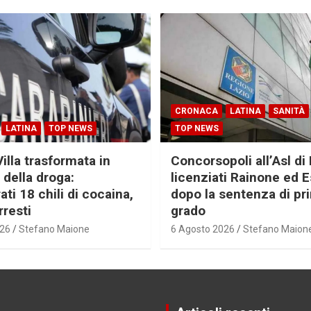
CRONACA
LATINA
SANITÀ
LATINA
TOP NEWS
TOP NEWS
Villa trasformata in
Concorsopoli all’Asl di 
 della droga:
licenziati Rainone ed 
ti 18 chili di cocaina,
dopo la sentenza di pr
rresti
grado
026
Stefano Maione
6 Agosto 2026
Stefano Maion