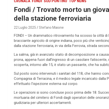
CRONACA
FONDI
SUD PONTINO
TOP NEWS
Fondi / Trovato morto un giova
della stazione ferroviaria
22 Luglio 2025
Stefano Maione
FONDI – Un drammatico ritrovamento ha scosso la città di Fon
bracciante agricolo di origine indiana, poco più che ventici
dalla stazione ferroviaria, in via della Ferrovia, strada seco
La salma, già in avanzato stato di decomposizione a causa d
prona, appena fuori dall’ingresso di un casolare fatiscente
scoperta, intorno alle 15, è stato un passante, che ha subito
Sul posto sono intervenuti i sanitari del 118, che hanno cons
Compagnia di Terracina, e il medico legale incaricato dalla P
effettuato l’ispezione esterna sul corpo.
Le operazioni si sono concluse poco prima delle 18. Succe
mortuaria del cimitero di Fondi dagli operatori delle onoranz
giudiziaria per ulteriori accertamenti.