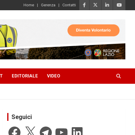
Home
Gerenza
Contatti
T
EDITORIALE
VIDEO
Seguici
Facebook
X
Telegram
YouTube
LinkedIn