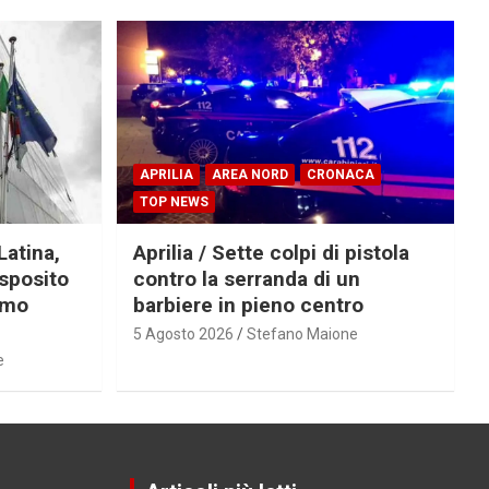
APRILIA
AREA NORD
CRONACA
TOP NEWS
Latina,
Aprilia / Sette colpi di pistola
Esposito
contro la serranda di un
imo
barbiere in pieno centro
5 Agosto 2026
Stefano Maione
e