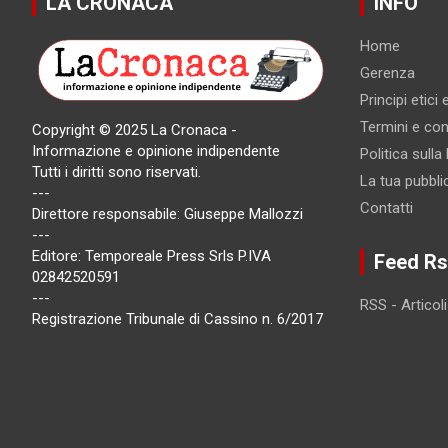
LA CRONACA
INFO
Home
Gerenza
Principi etici
Termini e cond
Copyright © 2025 La Cronaca -
Informazione e opinione indipendente
Politica sulla
Tutti i diritti sono riservati.
La tua pubbli
---
Contatti
Direttore responsabile: Giuseppe Mallozzi
---
Editore: Temporeale Press Srls P.IVA
Feed Rs
02842520591
---
RSS - Articoli
Registrazione Tribunale di Cassino n. 6/2017