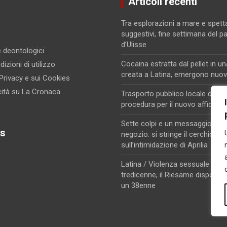
Articoli recenti
Tra esplorazioni a mare e spett
suggestivi, fine settimana del p
d’Ulisse
 e deontologici
Cocaina estratta dal pellet in un
izioni di utilizzo
creata a Latina, emergono nuovi
 Privacy e sui Cookies
cità su La Cronaca
Trasporto pubblico locale di Lati
procedura per il nuovo affidam
Sette colpi e un messaggio di m
s
negozio: si stringe il cerchio
sull’intimidazione di Aprilia
Latina / Violenza sessuale su u
tredicenne, il Riesame dispone i
un 38enne