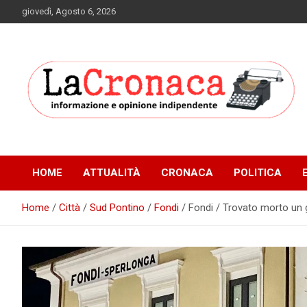
Skip
giovedì, Agosto 6, 2026
to
content
Informazione e opinione indipendente
La Cronaca Quotidiano
HOME
ATTUALITÀ
CRONACA
POLITICA
Home
Città
Sud Pontino
Fondi
Fondi / Trovato morto un g