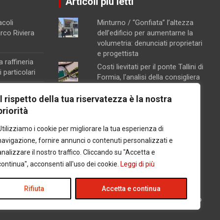
Articoli più letti
acoli
Minturno / “Gonfiata” l’altezza
arco Riviera
dell’edificio per aumentarne la
volumetria: denunciati proprietari
e progettista
a raffineria
Costi lievitati per il ponte Tallini di
 particolari
Formia, l'analisi della consigliera
Immacolata Arnone
na, attivata la
Il rispetto della tua riservatezza è la nostra
Chiusura pomeridiana per la
ento
priorità
farmacia di Formia, "manca il
orte sul
personale"
Utilizziamo i cookie per migliorare la tua esperienza di
Caso Mendico, crollano le
navigazione, fornire annunci o contenuti personalizzati e
iscrizioni al Pacinotti di Santi
analizzare il nostro traffico. Cliccando su "Accetta e
Cosma e Damiano: soltanto tre
na
continua", acconsenti all'uso dei cookie.
Leggi di più
studenti, salta la prima classe
l carcere per
Concorsopoli all’Asl di Latina,
licenziati Rainone ed Esposito
Rifiuta
Accetta e continua
dopo la sentenza di primo grado