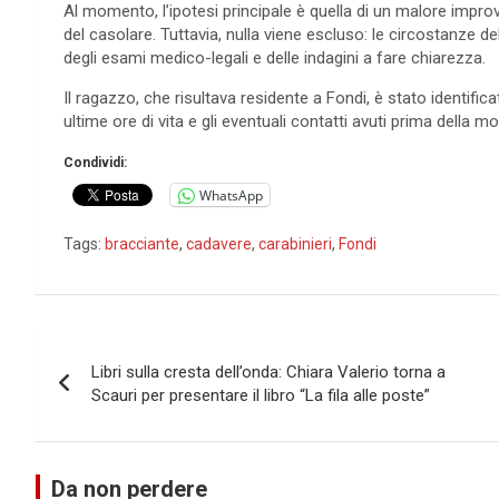
Al momento, l’ipotesi principale è quella di un malore impro
del casolare. Tuttavia, nulla viene escluso: le circostanze d
degli esami medico-legali e delle indagini a fare chiarezza.
Il ragazzo, che risultava residente a Fondi, è stato identifi
ultime ore di vita e gli eventuali contatti avuti prima della 
Condividi:
WhatsApp
Tags:
bracciante
,
cadavere
,
carabinieri
,
Fondi
Navigazione
Libri sulla cresta dell’onda: Chiara Valerio torna a
articoli
Scauri per presentare il libro “La fila alle poste”
Da non perdere