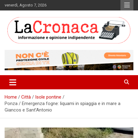
Skip
venerdì, Agosto 7, 2026
to
content
Informazione e opinione indipendente
La Cronaca Quotidiano
Home
Città
Isole pontine
Ponza / Emergenza fogne: liquami in spiaggia e in mare a
Giancos e Sant’Antonio