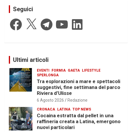
Seguici
Facebook
X
Telegram
YouTube
LinkedIn
Ultimi articoli
EVENTI
FORMIA
GAETA
LIFESTYLE
SPERLONGA
Tra esplorazioni a mare e spettacoli
suggestivi, fine settimana del parco
Riviera d’Ulisse
6 Agosto 2026
Redazione
CRONACA
LATINA
TOP NEWS
Cocaina estratta dal pellet in una
raffineria creata a Latina, emergono
nuovi particolari