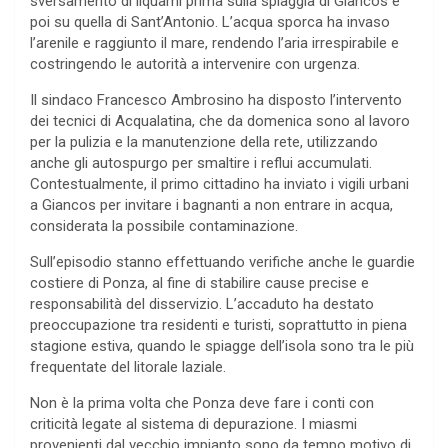
sversamento di liquami prima sulla spiaggia di Giancos e
poi su quella di Sant’Antonio. L’acqua sporca ha invaso
l’arenile e raggiunto il mare, rendendo l’aria irrespirabile e
costringendo le autorità a intervenire con urgenza.
Il sindaco Francesco Ambrosino ha disposto l’intervento
dei tecnici di Acqualatina, che da domenica sono al lavoro
per la pulizia e la manutenzione della rete, utilizzando
anche gli autospurgo per smaltire i reflui accumulati.
Contestualmente, il primo cittadino ha inviato i vigili urbani
a Giancos per invitare i bagnanti a non entrare in acqua,
considerata la possibile contaminazione.
Sull’episodio stanno effettuando verifiche anche le guardie
costiere di Ponza, al fine di stabilire cause precise e
responsabilità del disservizio. L’accaduto ha destato
preoccupazione tra residenti e turisti, soprattutto in piena
stagione estiva, quando le spiagge dell’isola sono tra le più
frequentate del litorale laziale.
Non è la prima volta che Ponza deve fare i conti con
criticità legate al sistema di depurazione. I miasmi
provenienti dal vecchio impianto sono da tempo motivo di