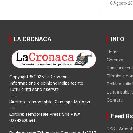
6 Agosto 2
LA CRONACA
INFO
Home
Gerenza
Principi etici
Termini e cond
Copyright © 2025 La Cronaca -
Informazione e opinione indipendente
Politica sulla
Tutti i diritti sono riservati.
La tua pubbli
---
Contatti
Direttore responsabile: Giuseppe Mallozzi
---
Editore: Temporeale Press Srls P.IVA
Feed Rs
02842520591
---
RSS - Articoli