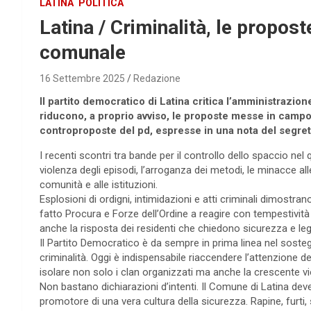
LATINA
POLITICA
Latina / Criminalità, le propos
comunale
16 Settembre 2025
Redazione
Il partito democratico di Latina critica l’amministrazion
riducono, a proprio avviso, le proposte messe in campo 
controproposte del pd, espresse in una nota del segre
I recenti scontri tra bande per il controllo dello spaccio nel
violenza degli episodi, l’arroganza dei metodi, le minacce al
comunità e alle istituzioni.
Esplosioni di ordigni, intimidazioni e atti criminali dimostra
fatto Procura e Forze dell’Ordine a reagire con tempestività
anche la risposta dei residenti che chiedono sicurezza e lega
Il Partito Democratico è da sempre in prima linea nel soste
criminalità. Oggi è indispensabile riaccendere l’attenzione dell
isolare non solo i clan organizzati ma anche la crescente vi
Non bastano dichiarazioni d’intenti. Il Comune di Latina deve 
promotore di una vera cultura della sicurezza. Rapine, furti, s