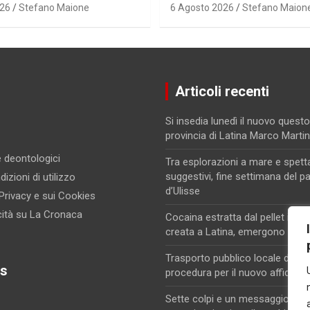
026
Stefano Maione
6 Agosto 2026
Stefano Maion
Articoli recenti
Si insedia lunedì il nuovo questo
provincia di Latina Marco Marti
 e deontologici
Tra esplorazioni a mare e spett
suggestivi, fine settimana del p
izioni di utilizzo
d’Ulisse
 Privacy e sui Cookies
cità su La Cronaca
Cocaina estratta dal pellet in un
creata a Latina, emergono nuovi
Trasporto pubblico locale di Lati
s
procedura per il nuovo affidam
Sette colpi e un messaggio di m