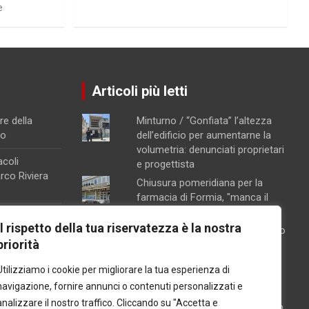
e
Articoli più letti
re della
Minturno / “Gonfiata” l’altezza
no
dell’edificio per aumentarne la
volumetria: denunciati proprietari
acoli
e progettista
arco Riviera
Chiusura pomeridiana per la
farmacia di Formia, "manca il
personale"
a raffineria
Il rispetto della tua riservatezza è la nostra
Schiuma e acqua giallastra lungo
 particolari
priorità
le coste del Lazio: Arpa esclude
na, attivata la
contaminazioni batteriche
Utilizziamo i cookie per migliorare la tua esperienza di
ento
Concorsopoli all’Asl di Latina,
navigazione, fornire annunci o contenuti personalizzati e
licenziati Rainone ed Esposito
orte sul
analizzare il nostro traffico. Cliccando su "Accetta e
dopo la sentenza di primo grado