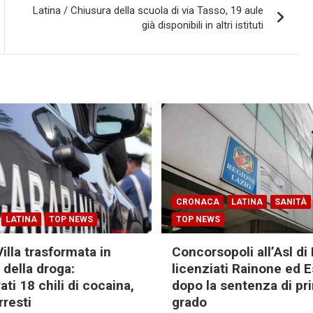
Latina / Chiusura della scuola di via Tasso, 19 aule
già disponibili in altri istituti
CRONACA
LATINA
SANITÀ
LATINA
TOP NEWS
TOP NEWS
Villa trasformata in
Concorsopoli all’Asl di 
 della droga:
licenziati Rainone ed 
ti 18 chili di cocaina,
dopo la sentenza di pr
rresti
grado