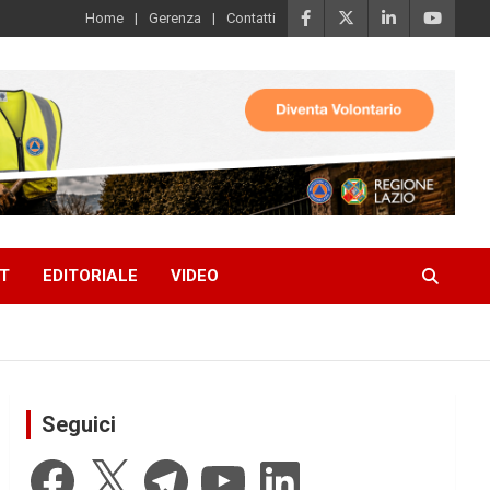
Home
Gerenza
Contatti
T
EDITORIALE
VIDEO
Seguici
Facebook
X
Telegram
YouTube
LinkedIn