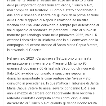
inizialmente venne arrestato nel 2020 nell’ambito di una
delle più importanti operazioni anti droga, “Touch & Go”,
mai compiute sul territorio. L’uomo è stato condannato a
due anni e rimesso in libertà dai giudice della prima sezione
della Corte d’appello di Napoli in relazione ad un’altra
vicenda che l’ha visto coinvolto e sempre per detenzione ai
fini di spaccio di sostanze stupefacenti. Finito di nuovo in
manette per l’analogo reato nella primavera 2022, Italo L.R.
ottenne i domiciliari in un’abitazione in cui conviveva con la
compagna nel centro storico di Santa Maria Capua Vetere,
in provincia di Caserta.
Nel gennaio 2023 i Carabinieri effettuarono una mirata
perquisizione e rinvennero al 41enne di Minturno 90
grammi di cocaina e 60 di hashish. Secondo gli inquirenti
Italo L.R. avrebbe continuato a spacciare seppur a
domicilio nonostante le disavventure che l’aveva visto
coinvolto in precedenza. In quest’ottica il Tribunale di Santa
Maria Capua Vetere fu assai severo: condannò L.R. a sei
anni e mezzo di carcere con l’aggravante della recidiva e
reiterata condotta compiuta entro i primi cinque anni
dall’arresto di “Touch & Go” quando gli venne riconosciuta