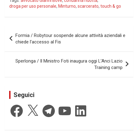
Tags:
avvocato Gianni Bove
,
condanna ridotta
,
droga per uso personale
,
Minturno
,
scarcerato
,
touch & go
Navigazione
Formia / Robytour sospende alcune attività aziendali e
articoli
chiede l’accesso al Fis
Sperlonga / Il Ministro Foti inaugura oggi L’Anci Lazio
Training camp
Seguici
Facebook
X
Telegram
YouTube
LinkedIn