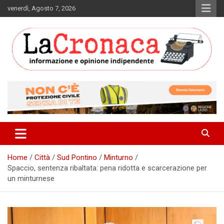
Skip
venerdì, Agosto 7, 2026
to
content
Informazione e opinione indipendente
La Cronaca Quotidiano
Home
Città
Sud Pontino
Minturno
Spaccio, sentenza ribaltata: pena ridotta e scarcerazione per
un minturnese