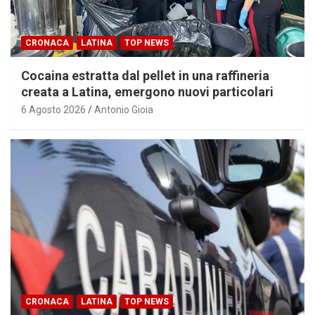
CRONACA
LATINA
TOP NEWS
Cocaina estratta dal pellet in una raffineria
creata a Latina, emergono nuovi particolari
6 Agosto 2026
Antonio Gioia
CRONACA
LATINA
TOP NEWS