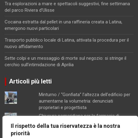
Tra esplorazioni a mare e spettacoli suggestivi, fine settimana
del parco Riviera d’Ulisse
Cocaina estratta dal pellet in una raffineria creata a Latina,
emergono nuovi particolari
Trasporto pubblico locale di Latina, attivata la procedura per il
nuovo affidamento
Sette colpi e un messaggio di morte sul negozio: si stringe il
cerchio sull’intimidazione di Aprilia
Articoli più letti
Minturno / “Gonfiata” l’altezza dell’edificio per
aumentarne la volumetria: denunciati
proprietari e progettista
Chiusura pomeridiana per la farmacia di
Formia, "manca il personale"
Il rispetto della tua riservatezza è la nostra
Schiuma e acqua giallastra lungo le coste del
priorità
Lazio: Arpa esclude contaminazioni batteriche