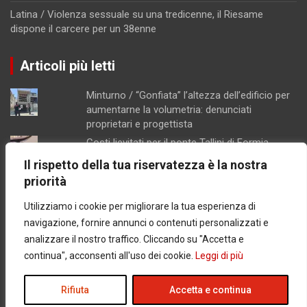
Latina / Violenza sessuale su una tredicenne, il Riesame
dispone il carcere per un 38enne
Articoli più letti
Minturno / “Gonfiata” l’altezza dell’edificio per
aumentarne la volumetria: denunciati
proprietari e progettista
Costi lievitati per il ponte Tallini di Formia,
l'analisi della consigliera Immacolata Arnone
Il rispetto della tua riservatezza è la nostra
Chiusura pomeridiana per la farmacia di
priorità
Formia, "manca il personale"
Utilizziamo i cookie per migliorare la tua esperienza di
Caso Mendico, crollano le iscrizioni al
Pacinotti di Santi Cosma e Damiano: soltanto
navigazione, fornire annunci o contenuti personalizzati e
tre studenti, salta la prima classe
analizzare il nostro traffico. Cliccando su "Accetta e
Concorsopoli all’Asl di Latina, licenziati
continua", acconsenti all'uso dei cookie.
Leggi di più
Rainone ed Esposito dopo la sentenza di
primo grado
Rifiuta
Accetta e continua