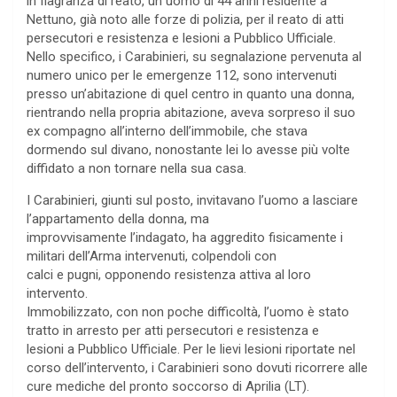
in flagranza di reato, un uomo di 44 anni residente a
Nettuno, già noto alle forze di polizia, per il reato di atti
persecutori e resistenza e lesioni a Pubblico Ufficiale.
Nello specifico, i Carabinieri, su segnalazione pervenuta al
numero unico per le emergenze 112, sono intervenuti
presso un’abitazione di quel centro in quanto una donna,
rientrando nella propria abitazione, aveva sorpreso il suo
ex compagno all’interno dell’immobile, che stava
dormendo sul divano, nonostante lei lo avesse più volte
diffidato a non tornare nella sua casa.
I Carabinieri, giunti sul posto, invitavano l’uomo a lasciare
l’appartamento della donna, ma
improvvisamente l’indagato, ha aggredito fisicamente i
militari dell’Arma intervenuti, colpendoli con
calci e pugni, opponendo resistenza attiva al loro
intervento.
Immobilizzato, con non poche difficoltà, l’uomo è stato
tratto in arresto per atti persecutori e resistenza e
lesioni a Pubblico Ufficiale. Per le lievi lesioni riportate nel
corso dell’intervento, i Carabinieri sono dovuti ricorrere alle
cure mediche del pronto soccorso di Aprilia (LT).