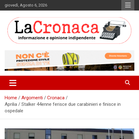
Skip
giovedì, Agosto 6, 2026
to
content
Informazione e opinione indipendente
La Cronaca Quotidiano
Home
Argomenti
Cronaca
Aprilia / Stalker 44enne ferisce due carabinieri e finisce in
ospedale