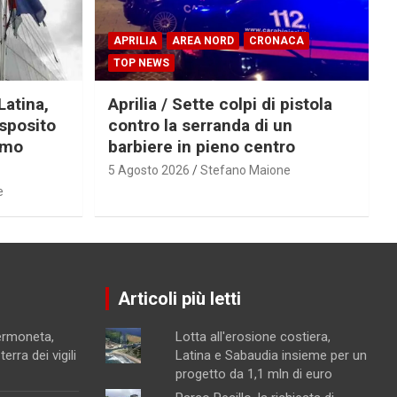
APRILIA
AREA NORD
CRONACA
TOP NEWS
Latina,
Aprilia / Sette colpi di pistola
Esposito
contro la serranda di un
imo
barbiere in pieno centro
5 Agosto 2026
Stefano Maione
e
Articoli più letti
Sermoneta,
Lotta all'erosione costiera,
erra dei vigili
Latina e Sabaudia insieme per un
progetto da 1,1 mln di euro