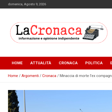
Skip
domenica, Agosto 9, 2026
to
content
Informazione e opinione indipendente
La Cronaca Quotidiano
HOME
ATTUALITÀ
CRONACA
POLITICA
Home
Argomenti
Cronaca
Minaccia di morte l’ex compagna,