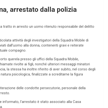
a, arrestato dalla polizia
 ha tratto in arresto un uomo ritenuto responsabile del delitto
ticolata attività degli investigatori della Squadra Mobile di
nviati dall’uomo alla donna, contenenti gravi e reiterate
 attuale compagno.
orto querela presso gli uffici della Squadra Mobile,
amate rivolte ai figli, nonché ulteriori messaggi minatori
a, la stessa ha inoltre riferito di aver subito, nel corso degli
atura psicologica, finalizzate a screditarne la figura
reiterazione delle condotte persecutorie, personale della
rresto.
e informato, l’arrestato è stato associato alla Casa
a.