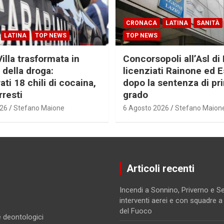
CRONACA
LATINA
SANITÀ
LATINA
TOP NEWS
TOP NEWS
Villa trasformata in
Concorsopoli all’Asl di 
 della droga:
licenziati Rainone ed 
ti 18 chili di cocaina,
dopo la sentenza di pr
rresti
grado
026
Stefano Maione
6 Agosto 2026
Stefano Maion
Articoli recenti
Incendi a Sonnino, Priverno e 
interventi aerei e con squadre a t
del Fuoco
 e deontologici