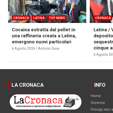
CRONACA
LATINA
TOP NEWS
CRONACA
Cocaina estratta dal pellet in
Latina / 
una raffineria creata a Latina,
deposito
emergono nuovi particolari
sequestra
cinque a
6 Agosto 2026
Antonio Gioia
6 Agosto 2
LA CRONACA
INFO
Home
Gerenza
Principi etici