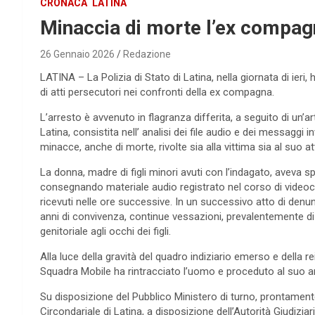
CRONACA
LATINA
Minaccia di morte l’ex compagn
26 Gennaio 2026
Redazione
LATINA – La Polizia di Stato di Latina, nella giornata di ieri,
di atti persecutori nei confronti della ex compagna.
L’arresto è avvenuto in flagranza differita, a seguito di un’ar
Latina, consistita nell’ analisi dei file audio e dei messaggi i
minacce, anche di morte, rivolte sia alla vittima sia al suo
La donna, madre di figli minori avuti con l’indagato, aveva sp
consegnando materiale audio registrato nel corso di videochi
ricevuti nelle ore successive. In un successivo atto di denunci
anni di convivenza, continue vessazioni, prevalentemente di n
genitoriale agli occhi dei figli.
Alla luce della gravità del quadro indiziario emerso e della 
Squadra Mobile ha rintracciato l’uomo e proceduto al suo a
Su disposizione del Pubblico Ministero di turno, prontament
Circondariale di Latina, a disposizione dell’Autorità Giudiziari