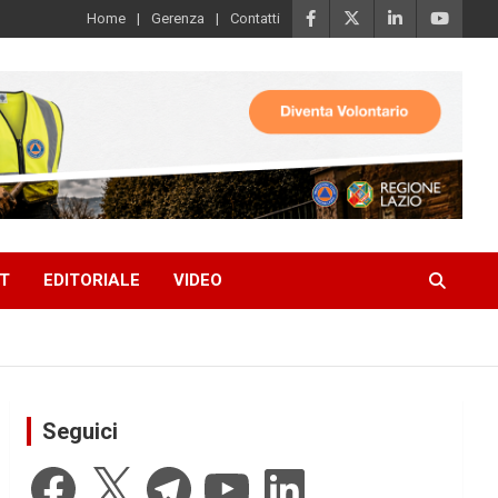
Home
Gerenza
Contatti
T
EDITORIALE
VIDEO
Seguici
Facebook
X
Telegram
YouTube
LinkedIn