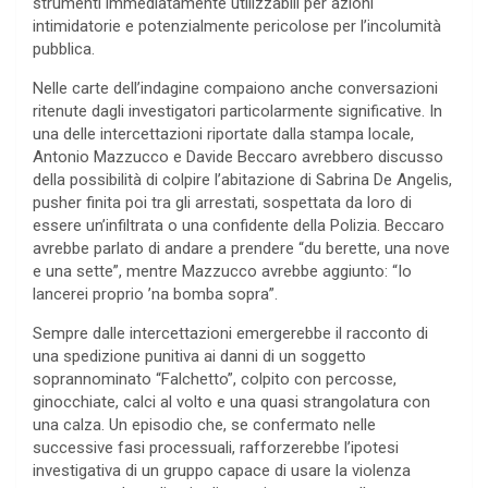
strumenti immediatamente utilizzabili per azioni
intimidatorie e potenzialmente pericolose per l’incolumità
pubblica.
Nelle carte dell’indagine compaiono anche conversazioni
ritenute dagli investigatori particolarmente significative. In
una delle intercettazioni riportate dalla stampa locale,
Antonio Mazzucco e Davide Beccaro avrebbero discusso
della possibilità di colpire l’abitazione di Sabrina De Angelis,
pusher finita poi tra gli arrestati, sospettata da loro di
essere un’infiltrata o una confidente della Polizia. Beccaro
avrebbe parlato di andare a prendere “du berette, una nove
e una sette”, mentre Mazzucco avrebbe aggiunto: “Io
lancerei proprio ’na bomba sopra”.
Sempre dalle intercettazioni emergerebbe il racconto di
una spedizione punitiva ai danni di un soggetto
soprannominato “Falchetto”, colpito con percosse,
ginocchiate, calci al volto e una quasi strangolatura con
una calza. Un episodio che, se confermato nelle
successive fasi processuali, rafforzerebbe l’ipotesi
investigativa di un gruppo capace di usare la violenza