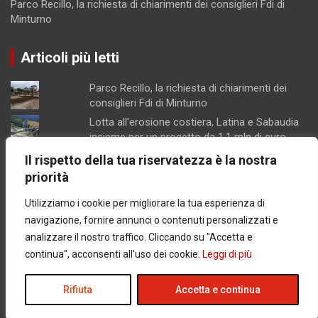
Parco Recillo, la richiesta di chiarimenti dei consiglieri Fdi di
Minturno
Articoli più letti
Parco Recillo, la richiesta di chiarimenti dei
consiglieri Fdi di Minturno
Lotta all'erosione costiera, Latina e Sabaudia
insieme per un progetto da 1,1 mln di euro
Bar dichiarato inagibile dopo l'intervento dei
Il rispetto della tua riservatezza è la nostra
Nas di Latina, attività sospesa per l'incolumità
priorità
degli avventori
Utilizziamo i cookie per migliorare la tua esperienza di
Scarichi, porto e delocalizzazione della
piscicoltura, proposte della coalizione
navigazione, fornire annunci o contenuti personalizzati e
progressista di Formia
analizzare il nostro traffico. Cliccando su "Accetta e
Giudice di Pace di Gaeta senza condizionatori,
continua", acconsenti all'uso dei cookie.
Leggi di più
udienze rinviate, lavoratori ed utenti in
difficoltà
Rifiuta
Accetta e continua