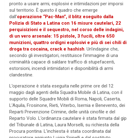
pronto a usare armi, esplosivi e intimidazioni per imporsi
sul territorio. È questo il quadro che emerge
dall’
operazione “Pac-Man”, il blitz eseguito dalla
Polizia di Stato a Latina con 16 misure cautelari, 22
perquisizioni e il sequestro, nel corso delle indagini,
di un vero arsenale: 15 pistole, 3 fucili, oltre 650
munizioni, quattro ordigni esplosivi e più di sei chili di
droga tra cocaina, crack e hashish
. Un’indagine che,
secondo gli investigatori, restituisce l’immagine di una
criminalità capace di saldare traffico di stupefacenti,
estorsioni, incendi intimidatori e disponibilità di armi
clandestine.
L’operazione è stata eseguita nelle prime ore del 12
maggio dagli agenti della Squadra Mobile di Latina, con il
supporto delle Squadre Mobili di Roma, Napoli, Caserta,
L’Aquila, Frosinone, Rieti, Viterbo, Isernia e Benevento, dei
Reparti Prevenzione Crimine, delle unità cinofile e del
Reparto Volo. L’ordinanza cautelare è stata firmata dal gip
del Tribunale di Latina, Laura Morselli, su richiesta della
Procura pontina. L’inchiesta è stata coordinata dal
procuratore aggiunto Luigia Spinelli e dal sostituto