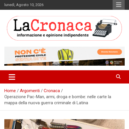
Skip
lunedì, Agosto 10, 2026
to
content
Informazione e opinione indipendente
La Cronaca Quotidiano
Home
Argomenti
Cronaca
Operazione Pac-Man, armi, droga e bombe: nelle carte la
mappa della nuova guerra criminale di Latina