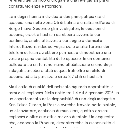
referenti del traffico di droga e a una rete più ampia di
contatti, violenze e ritorsioni.
Le indagini hanno individuato due principali piazze di
spaccio: una nella zona Q5 di Latina e un’altra nell’area di
Borgo Piave. Secondo gli investigatori, le cessioni di
cocaina, crack e hashish sarebbero avvenute con
continuità, anche attraverso consegne a domicilio.
Intercettazioni, videosorveglianza e analisi forensi dei
telefoni cellulari avrebbero permesso di ricostruire una
vera e propria contabilità dello spaccio. In un container
collocato su un terreno vicino all’abitazione di uno degli
indagati sarebbero stati sequestrati oltre un chilo di
cocaina ad alta purezza e circa 2,7 chili di hashish.
Ma il salto di qualità dell’inchiesta riguarda soprattutto le
armi e gli esplosivi. Nella notte tra il 4 e il 5 gennaio 2026, in
un appartamento nella disponibilità di uno degli indagati a
San Felice Circeo, la Polizia avrebbe trovato sette pistole,
un silenziatore, centinaia di munizioni, quattro ordigni
esplosivi e oltre due etti e mezzo di tritolo. Un sequestro
che, secondo la Procura, dimostrerebbe la disponibilità di