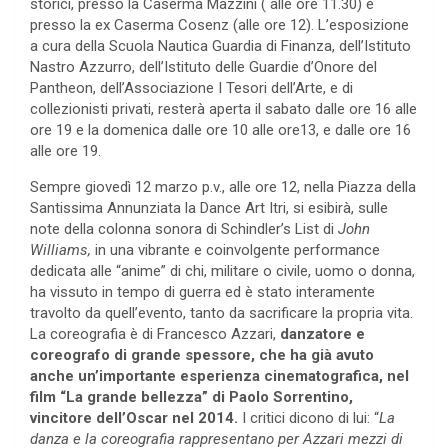
storici, presso la Caserma Mazzini ( alle ore 11.30) e
presso la ex Caserma Cosenz (alle ore 12). L’esposizione
a cura della Scuola Nautica Guardia di Finanza, dell’Istituto
Nastro Azzurro, dell’Istituto delle Guardie d’Onore del
Pantheon, dell’Associazione I Tesori dell’Arte, e di
collezionisti privati, resterà aperta il sabato dalle ore 16 alle
ore 19 e la domenica dalle ore 10 alle ore13, e dalle ore 16
alle ore 19.
Sempre giovedì 12 marzo p.v., alle ore 12, nella Piazza della
Santissima Annunziata la Dance Art Itri, si esibirà, sulle
note della colonna sonora di Schindler’s List di
John
Williams
,
in una vibrante e coinvolgente performance
dedicata alle “anime” di chi, militare o civile, uomo o donna,
ha vissuto in tempo di guerra ed è stato interamente
travolto da quell’evento, tanto da sacrificare la propria vita.
La coreografia è di Francesco Azzari,
danzatore e
coreografo di grande spessore, che ha già avuto
anche un’importante esperienza cinematografica, nel
film “La grande bellezza” di Paolo Sorrentino,
vincitore dell’Oscar nel 2014.
I critici dicono di lui: “
La
danza e la coreografia rappresentano per Azzari mezzi di