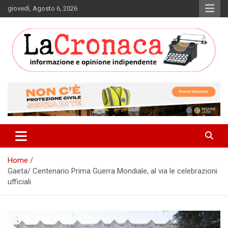
Skip
giovedì, Agosto 6, 2026
to
content
Informazione e opinione indipendente
La Cronaca Quotidiano
Home
Gaeta/ Centenario Prima Guerra Mondiale, al via le celebrazioni
ufficiali