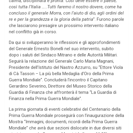
calma, disciplinata e pronta. Così deve essere il paese;
così tutta l’Italia …..Tutti faremo il nostro dovere, come ha
concluso il generale Morra, con l’aiuto di dio, agli ordini del
re e per la grandezza e la gloria della patria
”. Furono parole
che lasciarono presagire un prossimo intervento italiano
nel conflitto già in corso.
Da qui si svilupperanno le riflessioni e gli approfondimenti
del Generale Ernesto Bonelli nel suo intervento, subito
dopo i saluti del Sindaco Mitrano e delle Autorità Militari.
Seguirà la relazione del Generale Carlo Maria Magnani,
Presidente dell’Istituto del Nastro Azzurro, su “Ettore Viola
di Cà Tasson – La più bella Medaglia d’Oro della Prima
Guerra Mondiale”. Concluderà l’incontro il Capitano
Gerardino Severino, Direttore del Museo Storico della
Guardia di Finanza che affronterà il tema “La Guardia di
Finanza nella Prima Guerra Mondiale”.
La prima giornata di eventi celebrativi del Centenario della
Prima Guerra Mondiale proseguirà con l’inaugurazione della
Mostra “Immagini, documenti, ricordi della Prima Guerra
Mondiale” che avrà due sezioni dislocate in due diversi siti