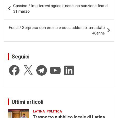
Navigazione
Cassino / Imu terreni agricoli: nessuna sanzione fino al
articoli
31 marzo
Fondi / Sorpreso con eroina e coca addosso: arrestato
40enne
Seguici
Facebook
X
Telegram
YouTube
LinkedIn
Ultimi articoli
LATINA
POLITICA
Trasporto pubblico locale di Latina,