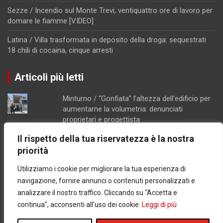
Sezze / Incendio sul Monte Trevi, ventiquattro ore di lavoro per
domare le fiamme [VIDEO]
Latina / Villa trasformata in deposito della droga: sequestrati
18 chili di cocaina, cinque arresti
Articoli più letti
Minturno / “Gonfiata” l’altezza dell’edificio per
aumentarne la volumetria: denunciati
proprietari e progettista
Costi lievitati per il ponte Tallini di Formia,
Il rispetto della tua riservatezza è la nostra
l'analisi della consigliera Immacolata Arnone
priorità
Caso Mendico, crollano le iscrizioni al
Pacinotti di Santi Cosma e Damiano: soltanto
Utilizziamo i cookie per migliorare la tua esperienza di
tre studenti, salta la prima classe
navigazione, fornire annunci o contenuti personalizzati e
Nuovi presidi e mezzi a disposizione delle
analizzare il nostro traffico. Cliccando su "Accetta e
capitanerie di porto del Lazio
continua", acconsenti all'uso dei cookie.
Leggi di più
Ex Salid, il tar mette in crisi il diniego del