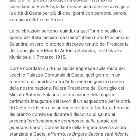
alle ore 10, presso la Caserma Cavour, inserito nel
calendario di Vivil’Arte, la kermesse culturale che avvolgerà
la città di Gaeta per più di dieci giorni con percorsi, parole,
immagini d’Arte e di Storia.
Le celebrazioni partono, quindi, da quel “primo squillo di
guerra dell’Italia lanciato da Gaeta”: il ben noto Proclama di
Salandra, ovvero lo storico discorso tenuto dal Presidente
del Consiglio dei Ministri Antonio Salandra, nel Palazzo
Municipale il 7 marzo 1915.
Come ricordato su di una lapide impressa sulle mura del
vecchio Palazzo Comunale di Gaeta, quel giorno, in un
momento di incertezza tra l’intervento in guerra o meno
della nostra nazione, l’allora Presidente del Consiglio dei
Ministri Antonio Salandra, in occasione della duplice
cerimonia inaugurale dei lavori di un acquedotto per le città
di Gaeta e di Elena e di un molo militare a Gaeta, al termine
del pranzo conviviale durante il discorso di saluto ai
presenti “
profondamente commosso dalle parole del
generale morra
”, Comandante della Brigata Savona allora
stanziata a Gaeta, affermò:
la Brigata Savona sarà fidente,