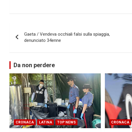
Navigazione
Gaeta / Vendeva occhiali falsi sulla spiaggia,
articoli
denunciato 34enne
Da non perdere
CRONACA
LATINA
TOP NEWS
CRONACA