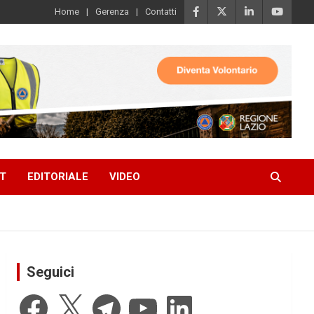
Home
Gerenza
Contatti
T
EDITORIALE
VIDEO
Seguici
Facebook
X
Telegram
YouTube
LinkedIn