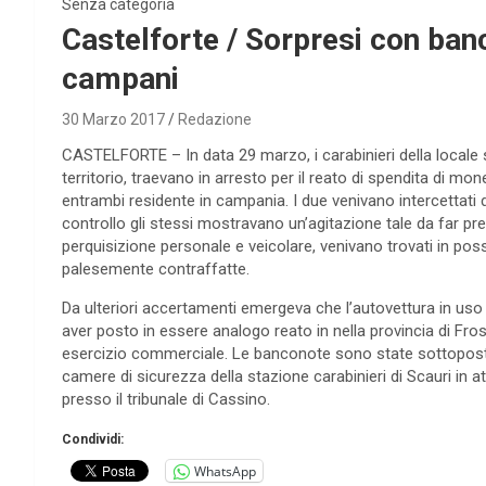
Senza categoria
Castelforte / Sorpresi con banc
campani
30 Marzo 2017
Redazione
CASTELFORTE – In data 29 marzo, i carabinieri della locale st
territorio, traevano in arresto per il reato di spendita di 
entrambi residente in campania. I due venivano intercettati da
controllo gli stessi mostravano un’agitazione tale da far p
perquisizione personale e veicolare, venivano trovati in pos
palesemente contraffatte.
Da ulteriori accertamenti emergeva che l’autovettura in uso a
aver posto in essere analogo reato in nella provincia di Fr
esercizio commerciale. Le banconote sono state sottoposte a
camere di sicurezza della stazione carabinieri di Scauri in at
presso il tribunale di Cassino.
Condividi:
WhatsApp