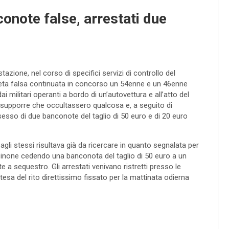
onote false, arrestati due
azione, nel corso di specifici servizi di controllo del
moneta falsa continuata in concorso un 54enne e un 46enne
i militari operanti a bordo di un’autovettura e all’atto del
resupporre che occultassero qualcosa e, a seguito di
sesso di due banconote del taglio di 50 euro e di 20 euro
gli stessi risultava già da ricercare in quanto segnalata per
osinone cedendo una banconota del taglio di 50 euro a un
 sequestro. Gli arrestati venivano ristretti presso le
tesa del rito direttissimo fissato per la mattinata odierna