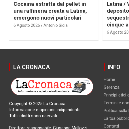
Cocaina estratta dal pellet in
Latina / 
una raffineria creata a Latina,
deposito
emergono nuovi particolari
sequestra
cinque a
6 Agosto 2026
Antonio Gioia
6 Agosto 2
LA CRONACA
INFO
Home
Gerenza
Principi etici
Termini e cond
Copyright © 2025 La Cronaca -
Informazione e opinione indipendente
Politica sulla
Tutti i diritti sono riservati.
La tua pubbli
---
Contatti
Direttore responsabile: Giuseppe Mallozzi