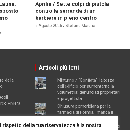
Latina,
Aprilia / Sette colpi di pistola
Esposito
contro la serranda di un
imo
barbiere in pieno centro
5 Agosto 2026
Stefano Maione
e
Articoli più letti
re della
Minturno / “Gonfiata” l’altezza
no
dell’edificio per aumentarne la
volumetria: denunciati proprietari
acoli
e progettista
arco Riviera
Chiusura pomeridiana per la
farmacia di Formia, "manca il
personale"
a raffineria
Il rispetto della tua riservatezza è la nostra
Schiuma e acqua giallastra lungo
 particolari