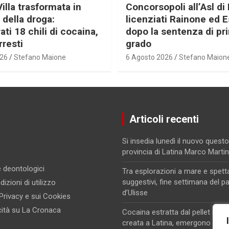
Villa trasformata in
Concorsopoli all’Asl di 
 della droga:
licenziati Rainone ed 
ti 18 chili di cocaina,
dopo la sentenza di pr
rresti
grado
026
Stefano Maione
6 Agosto 2026
Stefano Maion
Articoli recenti
Si insedia lunedì il nuovo questo
provincia di Latina Marco Marti
 e deontologici
Tra esplorazioni a mare e spett
suggestivi, fine settimana del p
izioni di utilizzo
d’Ulisse
 Privacy e sui Cookies
cità su La Cronaca
Cocaina estratta dal pellet in un
creata a Latina, emergono nuovi