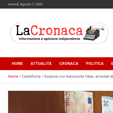
Skip
venerdì, Agosto 7, 2026
to
content
Informazione e opinione indipendente
La Cronaca Quotidiano
HOME
ATTUALITÀ
CRONACA
POLITICA
Home
Castelforte / Sorpresi con banconote false, arrestati 