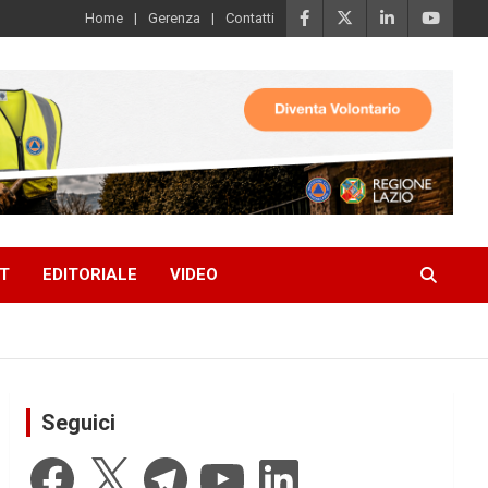
Home
Gerenza
Contatti
T
EDITORIALE
VIDEO
Seguici
Facebook
X
Telegram
YouTube
LinkedIn