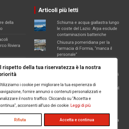
Articoli più letti
re della
Schiuma e acqua giallastra lungo
no
le coste del Lazio: Arpa esclude
contaminazioni batteriche
acoli
Chiusura pomeridiana per la
arco Riviera
farmacia di Formia, "manca il
personale"
Minturno / “Gonfiata” l’altezza
a raffineria
Il rispetto della tua riservatezza è la nostra
dell’edificio per aumentarne la
 particolari
priorità
volumetria: denunciati proprietari
na, attivata la
e progettista
Utilizziamo i cookie per migliorare la tua esperienza di
ento
Latina / Piano del fabbisogno del
navigazione, fornire annunci o contenuti personalizzati e
personale, ok dalla Giunta: in
orte sul
analizzare il nostro traffico. Cliccando su "Accetta e
arrivo 30 nuove assunzioni e 17
continua", acconsenti all'uso dei cookie.
Leggi di più
progressioni verticali
Si insedia lunedì il nuovo
questore della provincia di Latina
Rifiuta
Accetta e continua
Marco Martino