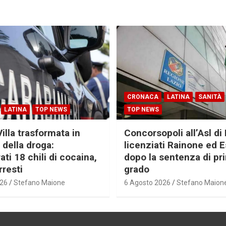
CRONACA
LATINA
SANITÀ
LATINA
TOP NEWS
TOP NEWS
Villa trasformata in
Concorsopoli all’Asl di 
 della droga:
licenziati Rainone ed 
ti 18 chili di cocaina,
dopo la sentenza di pr
rresti
grado
026
Stefano Maione
6 Agosto 2026
Stefano Maion