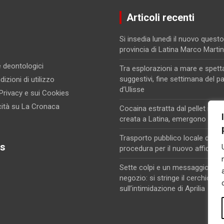
Articoli recenti
Si insedia lunedì il nuovo questo
provincia di Latina Marco Marti
 e deontologici
Tra esplorazioni a mare e spett
suggestivi, fine settimana del p
izioni di utilizzo
d’Ulisse
 Privacy e sui Cookies
cità su La Cronaca
Cocaina estratta dal pellet in un
creata a Latina, emergono nuovi
Trasporto pubblico locale di Lati
s
procedura per il nuovo affidam
Sette colpi e un messaggio di m
negozio: si stringe il cerchio
sull’intimidazione di Aprilia