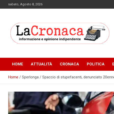
Skip
sabato, Agosto 8, 2026
to
content
Informazione e opinione indipendente
La Cronaca Quotidiano
HOME
ATTUALITÀ
CRONACA
POLITICA
Home
Sperlonga / Spaccio di stupefacenti, denunciato 20enn