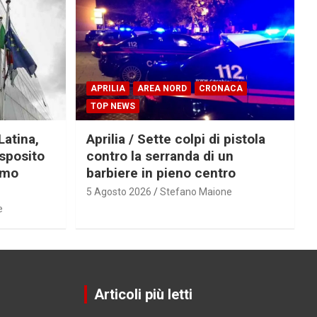
APRILIA
AREA NORD
CRONACA
TOP NEWS
Latina,
Aprilia / Sette colpi di pistola
Esposito
contro la serranda di un
imo
barbiere in pieno centro
5 Agosto 2026
Stefano Maione
e
Articoli più letti