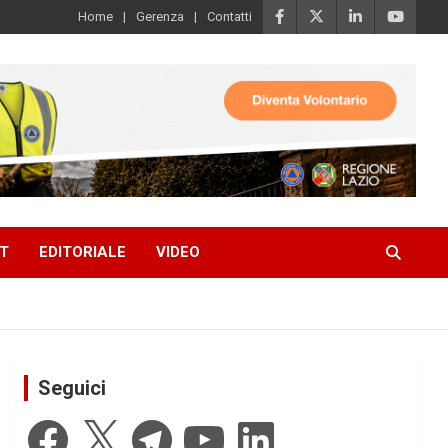
Home
Gerenza
Contatti
T
EDITORIALE
VIDEO
Seguici
Facebook
X
Telegram
YouTube
LinkedIn