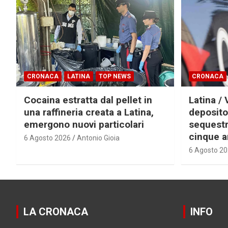
CRONACA
LATINA
TOP NEWS
CRONACA
Cocaina estratta dal pellet in
Latina / 
una raffineria creata a Latina,
deposito
emergono nuovi particolari
sequestra
cinque a
6 Agosto 2026
Antonio Gioia
6 Agosto 2
LA CRONACA
INFO