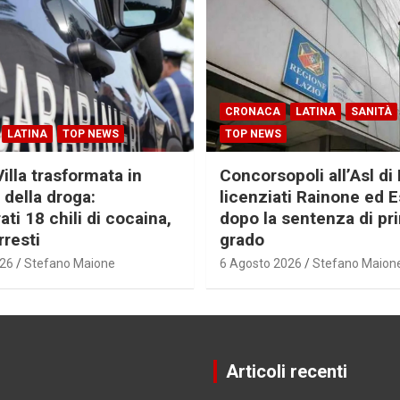
CRONACA
LATINA
SANITÀ
LATINA
TOP NEWS
TOP NEWS
Villa trasformata in
Concorsopoli all’Asl di 
 della droga:
licenziati Rainone ed 
ti 18 chili di cocaina,
dopo la sentenza di pr
rresti
grado
026
Stefano Maione
6 Agosto 2026
Stefano Maion
Articoli recenti