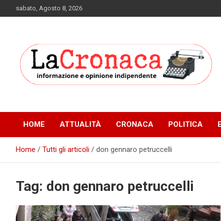
Skip
sabato, Agosto 8, 2026
to
content
Informazione e opinione indipendente
La Cronaca Quotidiano
HOME
ATTUALITÀ
CRONACA
POLITICA
Home
Tutti gli articoli
don gennaro petruccelli
Tag:
don gennaro petruccelli