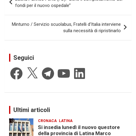
articoli
fondi per il nuovo ospedale”
Minturno / Servizio scuolabus, Fratelli d’Italia interviene
sulla necessità di ripristinarlo
Seguici
Facebook
X
Telegram
YouTube
LinkedIn
Ultimi articoli
CRONACA
LATINA
Si insedia lunedì il nuovo questore
della provincia di Latina Marco