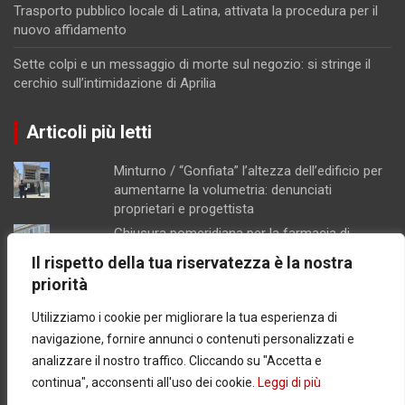
Trasporto pubblico locale di Latina, attivata la procedura per il
nuovo affidamento
Sette colpi e un messaggio di morte sul negozio: si stringe il
cerchio sull’intimidazione di Aprilia
Articoli più letti
Minturno / “Gonfiata” l’altezza dell’edificio per
aumentarne la volumetria: denunciati
proprietari e progettista
Chiusura pomeridiana per la farmacia di
Formia, "manca il personale"
Il rispetto della tua riservatezza è la nostra
Schiuma e acqua giallastra lungo le coste del
priorità
Lazio: Arpa esclude contaminazioni batteriche
Utilizziamo i cookie per migliorare la tua esperienza di
Concorsopoli all’Asl di Latina, licenziati
Rainone ed Esposito dopo la sentenza di
navigazione, fornire annunci o contenuti personalizzati e
primo grado
analizzare il nostro traffico. Cliccando su "Accetta e
Latina / Piano del fabbisogno del personale,
continua", acconsenti all'uso dei cookie.
Leggi di più
ok dalla Giunta: in arrivo 30 nuove assunzioni e