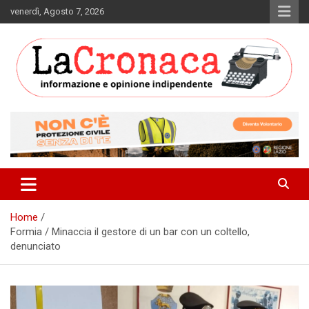
Skip
venerdì, Agosto 7, 2026
to
content
Informazione e opinione indipendente
La Cronaca Quotidiano
Home
Formia / Minaccia il gestore di un bar con un coltello,
denunciato