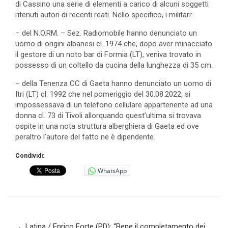
di Cassino una serie di elementi a carico di alcuni soggetti
ritenuti autori di recenti reati. Nello specifico, i militari:
− del N.O.RM. – Sez. Radiomobile hanno denunciato un
uomo di origini albanesi cl. 1974 che, dopo aver minacciato
il gestore di un noto bar di Formia (LT), veniva trovato in
possesso di un coltello da cucina della lunghezza di 35 cm.
− della Tenenza CC di Gaeta hanno denunciato un uomo di
Itri (LT) cl. 1992 che nel pomeriggio del 30.08.2022, si
impossessava di un telefono cellulare appartenente ad una
donna cl. 73 di Tivoli allorquando quest’ultima si trovava
ospite in una nota struttura alberghiera di Gaeta ed ove
peraltro l’autore del fatto ne è dipendente.
Condividi:
WhatsApp
Navigazione
Latina / Enrico Forte (PD): “Bene il completamento dei