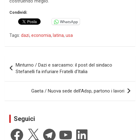
costruendo meglio.
Condividi:
WhatsApp
Tags:
dazi
,
economia
,
latina
,
usa
Navigazione
Minturno / Dazi e sarcasmo: il post del sindaco
articoli
Stefanelli fa infuriare Fratelli d’Italia
Gaeta / Nuova sede dell’Adsp, partono i lavori
Seguici
Facebook
X
Telegram
YouTube
LinkedIn