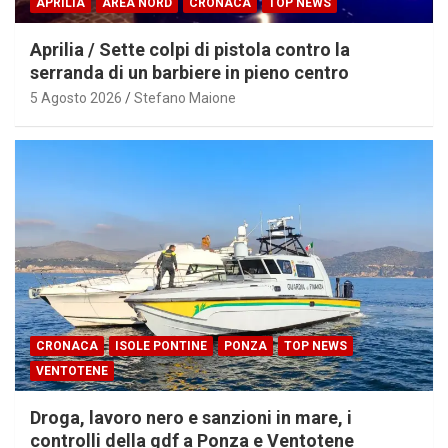
APRILIA
AREA NORD
CRONACA
TOP NEWS
Aprilia / Sette colpi di pistola contro la
serranda di un barbiere in pieno centro
5 Agosto 2026
Stefano Maione
CRONACA
ISOLE PONTINE
PONZA
TOP NEWS
VENTOTENE
Droga, lavoro nero e sanzioni in mare, i
controlli della gdf a Ponza e Ventotene