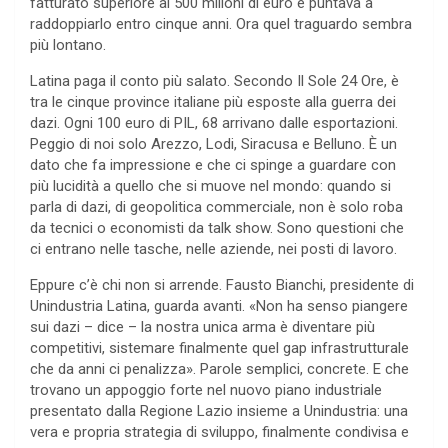
fatturato superiore ai 500 milioni di euro e puntava a
raddoppiarlo entro cinque anni. Ora quel traguardo sembra
più lontano.
Latina paga il conto più salato. Secondo Il Sole 24 Ore, è
tra le cinque province italiane più esposte alla guerra dei
dazi. Ogni 100 euro di PIL, 68 arrivano dalle esportazioni.
Peggio di noi solo Arezzo, Lodi, Siracusa e Belluno. È un
dato che fa impressione e che ci spinge a guardare con
più lucidità a quello che si muove nel mondo: quando si
parla di dazi, di geopolitica commerciale, non è solo roba
da tecnici o economisti da talk show. Sono questioni che
ci entrano nelle tasche, nelle aziende, nei posti di lavoro.
Eppure c’è chi non si arrende. Fausto Bianchi, presidente di
Unindustria Latina, guarda avanti. «Non ha senso piangere
sui dazi – dice – la nostra unica arma è diventare più
competitivi, sistemare finalmente quel gap infrastrutturale
che da anni ci penalizza». Parole semplici, concrete. E che
trovano un appoggio forte nel nuovo piano industriale
presentato dalla Regione Lazio insieme a Unindustria: una
vera e propria strategia di sviluppo, finalmente condivisa e