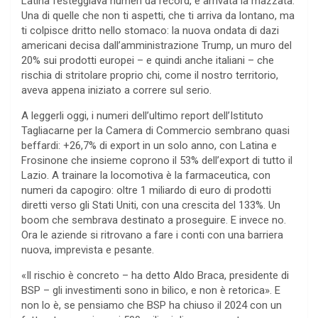
Latina festeggiava numeri da record, è arrivata la mazzata.
Una di quelle che non ti aspetti, che ti arriva da lontano, ma
ti colpisce dritto nello stomaco: la nuova ondata di dazi
americani decisa dall’amministrazione Trump, un muro del
20% sui prodotti europei – e quindi anche italiani – che
rischia di stritolare proprio chi, come il nostro territorio,
aveva appena iniziato a correre sul serio.
A leggerli oggi, i numeri dell’ultimo report dell’Istituto
Tagliacarne per la Camera di Commercio sembrano quasi
beffardi: +26,7% di export in un solo anno, con Latina e
Frosinone che insieme coprono il 53% dell’export di tutto il
Lazio. A trainare la locomotiva è la farmaceutica, con
numeri da capogiro: oltre 1 miliardo di euro di prodotti
diretti verso gli Stati Uniti, con una crescita del 133%. Un
boom che sembrava destinato a proseguire. E invece no.
Ora le aziende si ritrovano a fare i conti con una barriera
nuova, imprevista e pesante.
«Il rischio è concreto – ha detto Aldo Braca, presidente di
BSP – gli investimenti sono in bilico, e non è retorica». E
non lo è, se pensiamo che BSP ha chiuso il 2024 con un