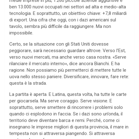
medie imprese in più, 1.260 piccole aziende aggiuntive e
ben 13.000 nuovi occupati nei settori ad alta e medio-alta
tecnologia. E soprattutto, un obiettivo chiave: +7,8 miliardi
di export. Una cifra che oggi, con i dazi americani sul
tavolo, sembra più difficile da raggiungere. Ma non
impossibile.
Certo, se la situazione con gli Stati Uniti dovesse
peggiorare, sarà necessario guardare altrove. Verso l’Est,
verso nuovi mercati, ma anche verso casa nostra. «Serve
rilanciare il mercato interno», dice ancora Bianchi. E ha
ragione. Non possiamo più permetterci di mettere tutte le
uova nello stesso paniere. Diversificare, innovare, fare rete:
questa è la strada.
La partita è aperta. E Latina, questa volta, ha tutte le carte
per giocarsela. Ma serve coraggio. Serve visione. E
soprattutto, serve smettere di rincorrere i problemi solo
quando ci esplodono in faccia. Se i dazi sono un’onda, il
territorio deve diventare barca e remi. Perché, come ci
insegnano le imprese migliori di questa provincia, il mare in
tempesta non si attraversa piangendo. Si attraversa