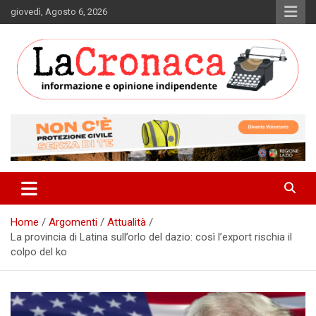
Skip
giovedì, Agosto 6, 2026
to
content
Informazione e opinione indipendente
La Cronaca Quotidiano
Home
Argomenti
Attualità
La provincia di Latina sull’orlo del dazio: così l’export rischia il
colpo del ko