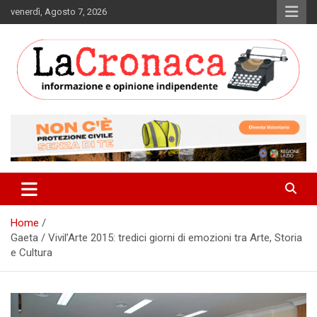
Skip
venerdì, Agosto 7, 2026
to
content
Informazione e opinione indipendente
La Cronaca Quotidiano
Home
Gaeta / Vivil’Arte 2015: tredici giorni di emozioni tra Arte, Storia
e Cultura