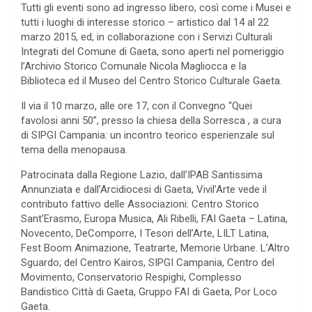
Tutti gli eventi sono ad ingresso libero, così come i Musei e
tutti i luoghi di interesse storico – artistico dal 14 al 22
marzo 2015, ed, in collaborazione con i Servizi Culturali
Integrati del Comune di Gaeta, sono aperti nel pomeriggio
l’Archivio Storico Comunale Nicola Magliocca e la
Biblioteca ed il Museo del Centro Storico Culturale Gaeta.
Il via il 10 marzo, alle ore 17, con il Convegno “Quei
favolosi anni 50”, presso la chiesa della Sorresca , a cura
di SIPGI Campania: un incontro teorico esperienzale sul
tema della menopausa.
Patrocinata dalla Regione Lazio, dall’IPAB Santissima
Annunziata e dall’Arcidiocesi di Gaeta, Vivil’Arte vede il
contributo fattivo delle Associazioni: Centro Storico
Sant’Erasmo, Europa Musica, Ali Ribelli, FAI Gaeta – Latina,
Novecento, DeComporre, I Tesori dell’Arte, LILT Latina,
Fest Boom Animazione, Teatrarte, Memorie Urbane. L’Altro
Sguardo; del Centro Kairos, SIPGI Campania, Centro del
Movimento, Conservatorio Respighi, Complesso
Bandistico Città di Gaeta, Gruppo FAI di Gaeta, Por Loco
Gaeta.