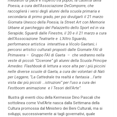
mediatori di pace e rispetto tra popoli; la Casetta della
Poesia, a cura dell’Associazione DeComporre, che
raccoglierà i versi degli alunni della scuola primaria e
secondaria di primo grado, per poi divulgarli il 21 marzo
Giornata Unesco della Poesia; la Street Art con Memorie
Urbane al parcheggio del Palazzetto dello Sport ed in via
Serapide; Sguardi dalle Finestre, il 20 e il 21 marzo a cura
dell’Associazione Teatrarte e L’Altro Sguardo,
performance artistica interattiva a Vicolo Gaetani; i
percorsi artistici culturali proposti dalle Giornate FAI di
Primavera – Gruppo FAI di Gaeta – che vedranno nella
veste di piccoli “Cicerone” gli alunni della Scuola Principe
Amedeo: Flashbook di lettura a voce alta per i più piccini
nelle diverse scuole di Gaeta, a cura dei volontari di Nati
per Leggere; “La Cattedrale tra realtà e fantasia …l’arte
vista dai più piccoli …istruzioni” per l’uso a cura dei
Festboom animazione e I Tesori dell’Arte”.
Illustra gli eventi clou della Kermesse Dino Pascali che
sottolinea come Vivil’Arte nasca dalla Settimana della
Cultura promossa dal Ministero dei Beni Culturali, ma si
sviluppi, successivamente ai tagli governativi, quale