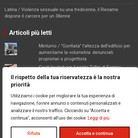
Latina / Violenza sessuale su una tredicenne, il Riesame
dispone il carcere per un 38enne
Articoli più letti
Minturno / “Gonfiata” l’altezza dell’edificio per
aumentarne la volumetria: denunciati
proprietari e progettista
Costi lievitati per il ponte Tallini di Formia,
l'analisi della consigliera Immacolata Arnone
Il rispetto della tua riservatezza è la nostra
Chiusura pomeridiana per la farmacia di
priorità
Formia, "manca il personale"
Utilizziamo i cookie per migliorare la tua esperienza di
Caso Mendico, crollano le iscrizioni al
Pacinotti di Santi Cosma e Damiano: soltanto
navigazione, fornire annunci o contenuti personalizzati e
tre studenti, salta la prima classe
analizzare il nostro traffico. Cliccando su "Accetta e
Concorsopoli all’Asl di Latina, licenziati
continua", acconsenti all'uso dei cookie.
Leggi di più
Rainone ed Esposito dopo la sentenza di
primo grado
Rifiuta
Accetta e continua