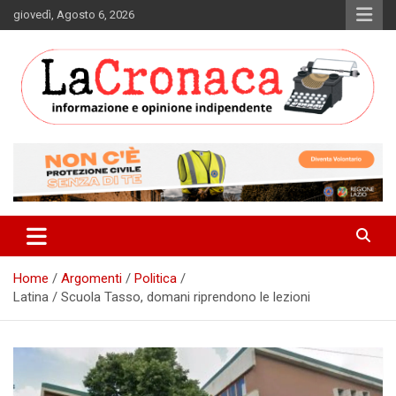
Skip
giovedì, Agosto 6, 2026
to
content
Informazione e opinione indipendente
La Cronaca Quotidiano
Home
Argomenti
Politica
Latina / Scuola Tasso, domani riprendono le lezioni