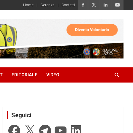
Home
Gerenza
Contatti
T
EDITORIALE
VIDEO
Seguici
Facebook
X
Telegram
YouTube
LinkedIn