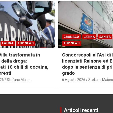
CRONACA
LATINA
SANITÀ
LATINA
TOP NEWS
TOP NEWS
Villa trasformata in
Concorsopoli all’Asl di 
 della droga:
licenziati Rainone ed 
ti 18 chili di cocaina,
dopo la sentenza di pr
rresti
grado
026
Stefano Maione
6 Agosto 2026
Stefano Maion
Articoli recenti