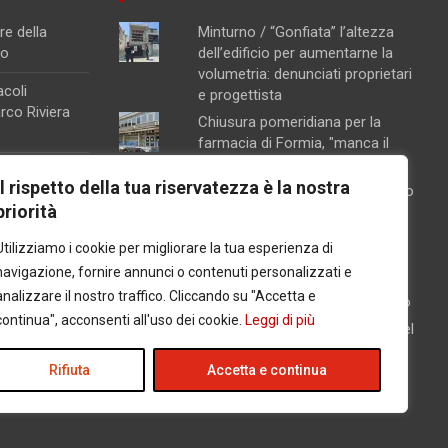
re della
Minturno / “Gonfiata” l’altezza
no
dell’edificio per aumentarne la
volumetria: denunciati proprietari
acoli
e progettista
arco Riviera
Chiusura pomeridiana per la
farmacia di Formia, "manca il
personale"
a raffineria
Il rispetto della tua riservatezza è la nostra
Schiuma e acqua giallastra lungo
 particolari
priorità
le coste del Lazio: Arpa esclude
na, attivata la
contaminazioni batteriche
Utilizziamo i cookie per migliorare la tua esperienza di
ento
Concorsopoli all’Asl di Latina,
navigazione, fornire annunci o contenuti personalizzati e
licenziati Rainone ed Esposito
orte sul
analizzare il nostro traffico. Cliccando su "Accetta e
dopo la sentenza di primo grado
continua", acconsenti all'uso dei cookie.
Leggi di più
Latina / Piano del fabbisogno del
personale, ok dalla Giunta: in
arrivo 30 nuove assunzioni e 17
Rifiuta
Accetta e continua
progressioni verticali