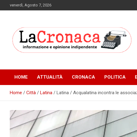
Skip
venerdì, Agosto 7, 2026
to
content
Informazione e opinione indipendente
La Cronaca Quotidiano
HOME
ATTUALITÀ
CRONACA
POLITICA
Home
Città
Latina
Latina / Acqualatina incontra le associ