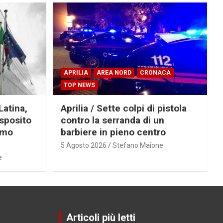
APRILIA
AREA NORD
CRONACA
TOP NEWS
Latina,
Aprilia / Sette colpi di pistola
Esposito
contro la serranda di un
imo
barbiere in pieno centro
5 Agosto 2026
Stefano Maione
e
Articoli più letti