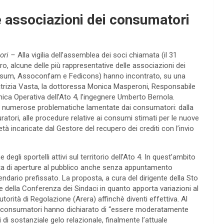
le associazioni dei consumatori
ori –
Alla vigilia dell’assemblea dei soci chiamata (il 31
uro, alcune delle più rappresentative delle associazioni dei
nsum, Assoconfam e Fedicons) hanno incontrato, su una
Patrizia Vasta, la dottoressa Monica Masperoni, Responsabile
cnica Operativa dell’Ato 4, l’ingegnere Umberto Bernola.
lle numerose problematiche lamentate dai consumatori: dalla
suratori, alle procedure relative ai consumi stimati per le nuove
cietà incaricate dal Gestore del recupero dei crediti con l’invio
egli sportelli attivi sul territorio dell’Ato 4. In quest’ambito
ta di aperture al pubblico anche senza appuntamento
dario prefissato. La proposta, a cura del dirigente della Sto
 della Conferenza dei Sindaci in quanto apporta variazioni al
orità di Regolazione (Arera) affinchè diventi effettiva. Al
dei consumatori hanno dichiarato di “essere moderatamente
i di sostanziale gelo relazionale, finalmente l’attuale