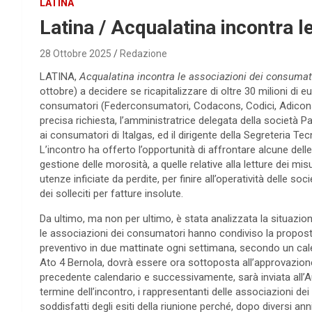
LATINA
Latina / Acqualatina incontra 
28 Ottobre 2025
Redazione
LATINA,
Acqualatina incontra le associazioni dei consumat
ottobre) a decidere se ricapitalizzare di oltre 30 milioni di e
consumatori (Federconsumatori, Codacons, Codici, Adico
precisa richiesta, l’amministratrice delegata della società 
ai consumatori di Italgas, ed il dirigente della Segreteria Te
L’incontro ha offerto l’opportunità di affrontare alcune de
gestione delle morosità, a quelle relative alla letture dei mi
utenze inficiate da perdite, per finire all’operatività delle so
dei solleciti per fatture insolute.
Da ultimo, ma non per ultimo, è stata analizzata la situazione d
le associazioni dei consumatori hanno condiviso la propos
preventivo in due mattinate ogni settimana, secondo un calen
Ato 4 Bernola, dovrà essere ora sottoposta all’approvazione
precedente calendario e successivamente, sarà inviata all’Aut
termine dell’incontro, i rappresentanti delle associazioni 
soddisfatti degli esiti della riunione perché, dopo diversi ann