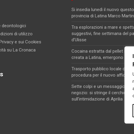
Si insedia lunedì il nuovo questo
provincia di Latina Marco Marti
 e deontologici
Tra esplorazioni a mare e spett
suggestivi, fine settimana del p
izioni di utilizzo
d’Ulisse
 Privacy e sui Cookies
cità su La Cronaca
Cocaina estratta dal pellet in un
creata a Latina, emergono nuovi
Trasporto pubblico locale di Lati
s
procedura per il nuovo affidam
Sette colpi e un messaggio di m
negozio: si stringe il cerchio
sull’intimidazione di Aprilia