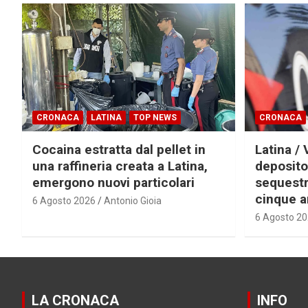
CRONACA
LATINA
TOP NEWS
CRONACA
Cocaina estratta dal pellet in
Latina / 
una raffineria creata a Latina,
deposito
emergono nuovi particolari
sequestra
cinque a
6 Agosto 2026
Antonio Gioia
6 Agosto 2
LA CRONACA
INFO