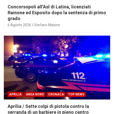
Concorsopoli all’Asl di Latina, licenziati
Rainone ed Esposito dopo la sentenza di primo
grado
6 Agosto 2026
Stefano Maione
APRILIA
AREA NORD
CRONACA
TOP NEWS
Aprilia / Sette colpi di pistola contro la
serranda di un barbiere in pieno centro