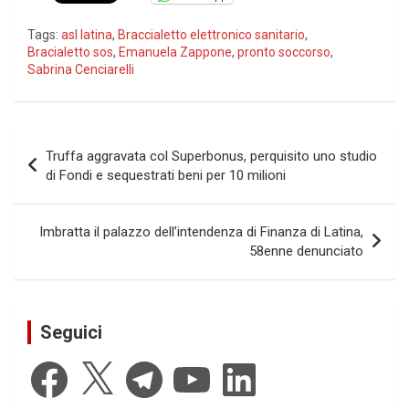
Tags:
asl latina
,
Braccialetto elettronico sanitario
,
Bracialetto sos
,
Emanuela Zappone
,
pronto soccorso
,
Sabrina Cenciarelli
Navigazione
Truffa aggravata col Superbonus, perquisito uno studio
articoli
di Fondi e sequestrati beni per 10 milioni
Imbratta il palazzo dell’intendenza di Finanza di Latina,
58enne denunciato
Seguici
Facebook
X
Telegram
YouTube
LinkedIn