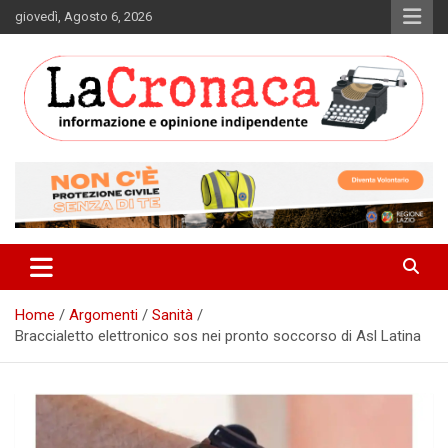
Skip
giovedì, Agosto 6, 2026
to
content
Informazione e opinione indipendente
La Cronaca Quotidiano
Home
Argomenti
Sanità
Braccialetto elettronico sos nei pronto soccorso di Asl Latina