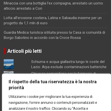
Minaccia con una bottiglia l’ex compagna, arrestato un uomo
alticcio arrestato a Cori
Lotta all’erosione costiera, Latina e Sabaudia insieme per un
progetto da 1,1 mln di euro
Guardia Medica turistica istituita presso la Casa si comunità di
Borgo Sabotino in accordo con la Croce Rossa
Articoli più letti
Schiuma e acqua giallastra lungo le coste del
Lazio: Arpa esclude contaminazioni batteriche
Chiusura pomeridiana per la farmacia di
Formia, "manca il personale"
Il rispetto della tua riservatezza è la nostra
Minturno / “Gonfiata” l’altezza dell’edificio per
priorità
aumentarne la volumetria: denunciati
proprietari e progettista
Utilizziamo i cookie per migliorare la tua esperienza di
Latina / Piano del fabbisogno del personale,
navigazione, fornire annunci o contenuti personalizzati e
ok dalla Giunta: in arrivo 30 nuove assunzioni e
analizzare il nostro traffico. Cliccando su "Accetta e