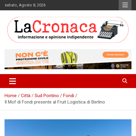
Skip
sabato, Agosto 8, 2026
to
content
Informazione e opinione indipendente
La Cronaca Quotidiano
Home
Città
Sud Pontino
Fondi
Il Mof di Fondi presente al Fruit Logistica di Berlino