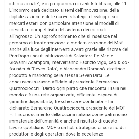
internazionale”, è in programma giovedì 5 febbraio, alle 11.,
L’incontro sarà dedicato ai temi dell’innovazione, della
digitalizzazione e delle nuove strategie di sviluppo sui
mercati esteri, con particolare attenzione ai modelli di
crescita e competitività del sistema dei mercati
all’ingrosso. Un approfondimento che si inserisce nel
percorso di trasformazione e modernizzazione del Mof,
anche alla luce degli interventi avviati grazie alle risorse del
Pnrr.Dopo i saluti istituzionali di Salvatore De Meo e
Giovanni Acampora, interverranno Fabrizio Vigo, ceo & co-
founder di “Seven Data”, e Alessandra Romanò, direttrice
prodotto e marketing della stessa Seven Data. Le
conclusioni saranno affidate al presidente Bernardino
Quattrociocchi. “Dietro ogni piatto che racconta l’Italia nel
mondo c’è una rete organizzata, efficiente, capace di
garantire disponibilità, freschezza e continuità – ha
dichiarato Bernardino Quattrociocchi, presidente del MOF
–. Il riconoscimento della cucina italiana come patrimonio
immateriale dell’umanità è anche il risultato di questo
lavoro quotidiano. MOF è un hub strategico al servizio dei
produttori e degli operatori, dove le eccellenze