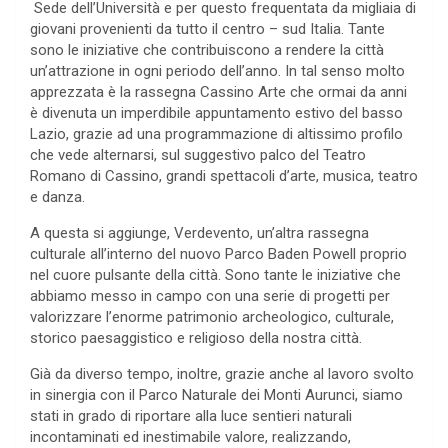
Sede dell’Università e per questo frequentata da migliaia di
giovani provenienti da tutto il centro – sud Italia. Tante
sono le iniziative che contribuiscono a rendere la città
un’attrazione in ogni periodo dell’anno. In tal senso molto
apprezzata è la rassegna Cassino Arte che ormai da anni
è divenuta un imperdibile appuntamento estivo del basso
Lazio, grazie ad una programmazione di altissimo profilo
che vede alternarsi, sul suggestivo palco del Teatro
Romano di Cassino, grandi spettacoli d’arte, musica, teatro
e danza.
A questa si aggiunge, Verdevento, un’altra rassegna
culturale all’interno del nuovo Parco Baden Powell proprio
nel cuore pulsante della città. Sono tante le iniziative che
abbiamo messo in campo con una serie di progetti per
valorizzare l’enorme patrimonio archeologico, culturale,
storico paesaggistico e religioso della nostra città.
Già da diverso tempo, inoltre, grazie anche al lavoro svolto
in sinergia con il Parco Naturale dei Monti Aurunci, siamo
stati in grado di riportare alla luce sentieri naturali
incontaminati ed inestimabile valore, realizzando,