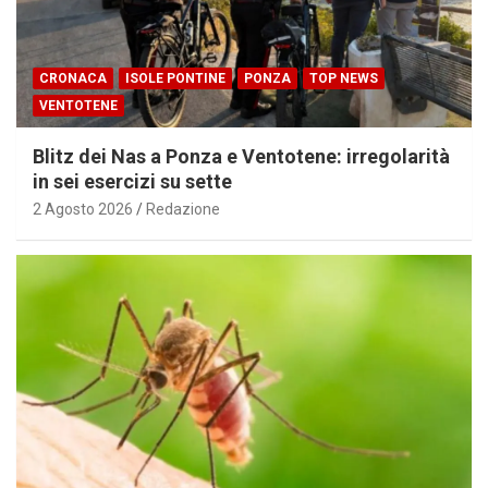
CRONACA
ISOLE PONTINE
PONZA
TOP NEWS
VENTOTENE
Blitz dei Nas a Ponza e Ventotene: irregolarità
in sei esercizi su sette
2 Agosto 2026
Redazione