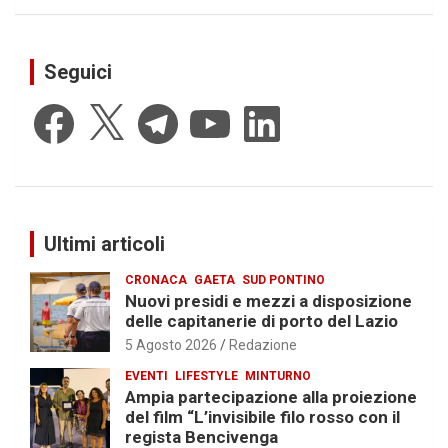
Seguici
Facebook
X
Telegram
YouTube
LinkedIn
Ultimi articoli
CRONACA
GAETA
SUD PONTINO
Nuovi presidi e mezzi a disposizione
delle capitanerie di porto del Lazio
5 Agosto 2026
Redazione
EVENTI
LIFESTYLE
MINTURNO
Ampia partecipazione alla proiezione
del film “L’invisibile filo rosso con il
regista Bencivenga