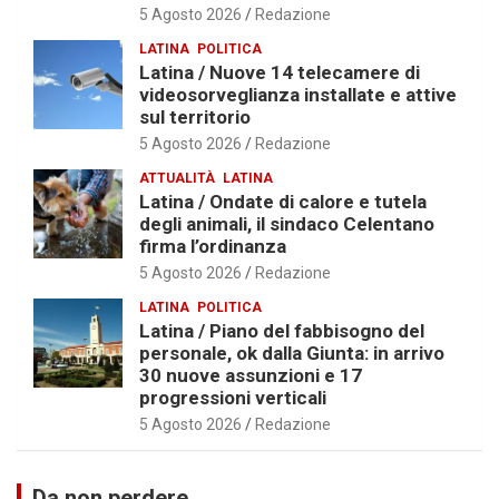
5 Agosto 2026
Redazione
LATINA
POLITICA
Latina / Nuove 14 telecamere di
videosorveglianza installate e attive
sul territorio
5 Agosto 2026
Redazione
ATTUALITÀ
LATINA
Latina / Ondate di calore e tutela
degli animali, il sindaco Celentano
firma l’ordinanza
5 Agosto 2026
Redazione
LATINA
POLITICA
Latina / Piano del fabbisogno del
personale, ok dalla Giunta: in arrivo
30 nuove assunzioni e 17
progressioni verticali
5 Agosto 2026
Redazione
Da non perdere