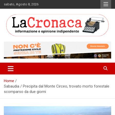
Skip
sabato, Agosto 8, 2026
to
content
Informazione e opinione indipendente
La Cronaca Quotidiano
Home
Sabaudia / Precipita dal Monte Circeo, trovato morto forestale
scomparso da due giorni