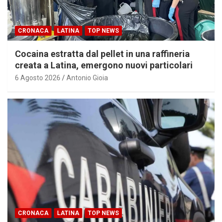
CRONACA
LATINA
TOP NEWS
Cocaina estratta dal pellet in una raffineria
creata a Latina, emergono nuovi particolari
6 Agosto 2026
Antonio Gioia
CRONACA
LATINA
TOP NEWS