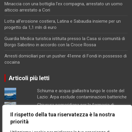
Minaccia con una bottiglia l’ex compagna, arrestato un uomo
alticcio arrestato a Cori
Lotta all’erosione costiera, Latina e Sabaudia insieme per un
progetto da 1,1 mln di euro
Guardia Medica turistica istituita presso la Casa si comunità di
Borgo Sabotino in accordo con la Croce Rossa
Arresti domiciliari per un pusher 41enne di Fondi in possesso di
cocaina
Articoli più letti
Schiuma e acqua giallastra lungo le coste del
Lazio: Arpa esclude contaminazioni batteriche
Chiusura pomeridiana per la farmacia di
Formia, "manca il personale"
Il rispetto della tua riservatezza è la nostra
Minturno / “Gonfiata” l’altezza dell’edificio per
priorità
aumentarne la volumetria: denunciati
proprietari e progettista