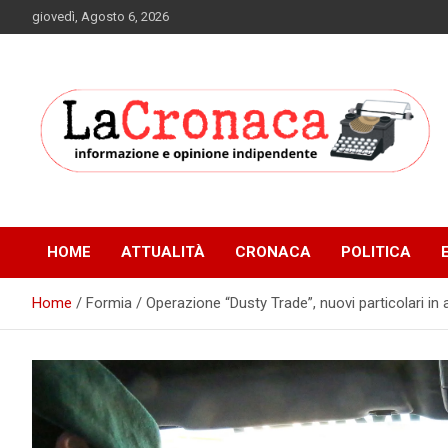
Skip
giovedì, Agosto 6, 2026
to
content
Informazione e opinione indipendente
La Cronaca Quotidiano
HOME
ATTUALITÀ
CRONACA
POLITICA
Home
Formia / Operazione “Dusty Trade”, nuovi particolari in a