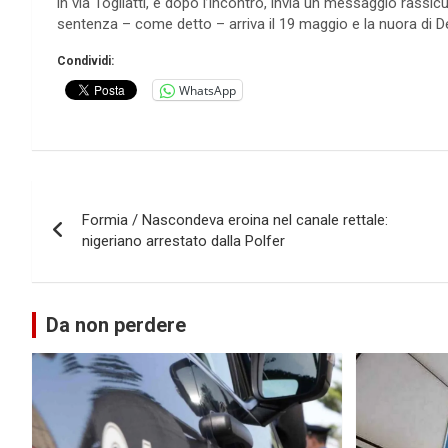
in via Togliatti, e dopo l’incontro, invia un messaggio rassic
sentenza – come detto – arriva il 19 maggio e la nuora di 
Condividi:
WhatsApp
Navigazione
Formia / Nascondeva eroina nel canale rettale:
articoli
nigeriano arrestato dalla Polfer
Da non perdere