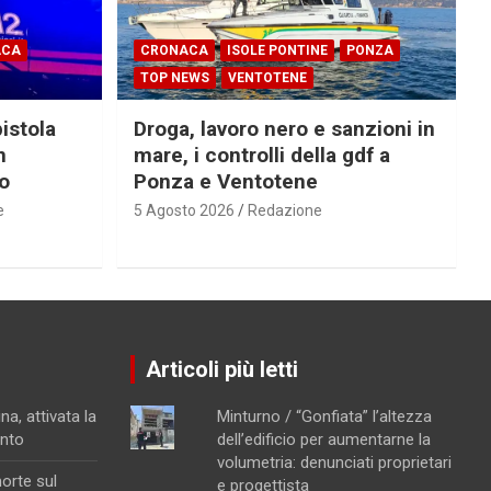
ACA
CRONACA
ISOLE PONTINE
PONZA
TOP NEWS
VENTOTENE
pistola
Droga, lavoro nero e sanzioni in
n
mare, i controlli della gdf a
ro
Ponza e Ventotene
e
5 Agosto 2026
Redazione
Articoli più letti
na, attivata la
Minturno / “Gonfiata” l’altezza
ento
dell’edificio per aumentarne la
volumetria: denunciati proprietari
orte sul
e progettista