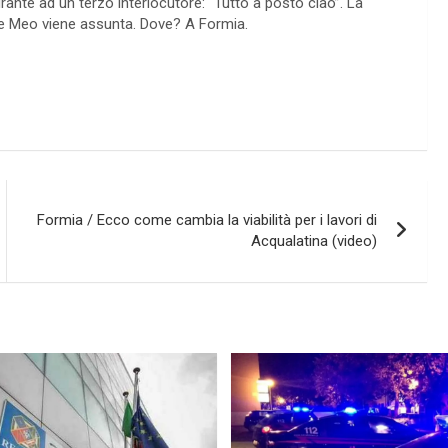
urante ad un terzo interlocutore: “Tutto a posto ciao”. La
De Meo viene assunta. Dove? A Formia.
Formia / Ecco come cambia la viabilità per i lavori di
Acqualatina (video)