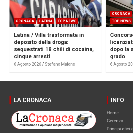
CRONACA
CRONACA
LATINA
TOP NEWS
TOP NEWS
Latina / Villa trasformata in
Concorsop
deposito della droga:
licenzia
sequestrati 18 chili di cocaina,
dopo la 
cinque arresti
grado
6 Agosto 2026
Stefano Maione
6 Agosto 2
LA CRONACA
INFO
Home
Gerenza
Principi etici