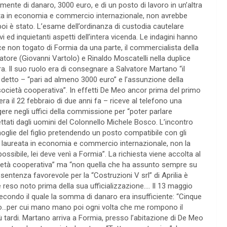
lmente di danaro, 3000 euro, e di un posto di lavoro in un’altra
eata in economia e commercio internazionale, non avrebbe
poi è stato. L’esame dell’ordinanza di custodia cautelare
 ed inquietanti aspetti dell’intera vicenda. Le indagini hanno
ice non togato di Formia da una parte, il commercialista della
ratore (Giovanni Vartolo) e Rinaldo Moscatelli nella duplice
ra. Il suo ruolo era di consegnare a Salvatore Martano “il
etto – “pari ad almeno 3000 euro” e l’assunzione della
 società cooperativa”. In effetti De Meo ancor prima del primo
a il 22 febbraio di due anni fa – riceve al telefono una
ere negli uffici della commissione per “poter parlare
ettati dagli uomini del Colonnello Michele Bosco. L’incontro
oglie del figlio pretendendo un posto compatibile con gli
tò, laureata in economia e commercio internazionale, non la
ssibile, lei deve venì a Formia”. La richiesta viene accolta al
ocietà cooperativa” ma “non quella che ha assunto sempre su
entenza favorevole per la “Costruzioni V srl” di Aprilia è
e reso noto prima della sua ufficializzazione…. Il 13 maggio
o secondo il quale la somma di danaro era insufficiente: “Cinque
no…per cui mano mano poi ogni volta che me rompono il
tardi. Martano arriva a Formia, presso l’abitazione di De Meo