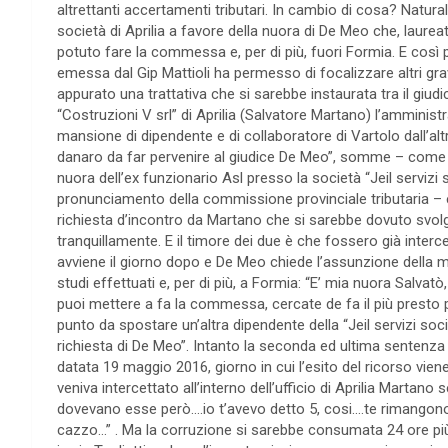
altrettanti accertamenti tributari. In cambio di cosa? Natura
società di Aprilia a favore della nuora di De Meo che, laur
potuto fare la commessa e, per di più, fuori Formia. E così 
emessa dal Gip Mattioli ha permesso di focalizzare altri gravi
appurato una trattativa che si sarebbe instaurata tra il giud
“Costruzioni V srl” di Aprilia (Salvatore Martano) l’amminist
mansione di dipendente e di collaboratore di Vartolo dall’alt
danaro da far pervenire al giudice De Meo”, somme – come d
nuora dell’ex funzionario Asl presso la società “Jeil servizi
pronunciamento della commissione provinciale tributaria – er
richiesta d’incontro da Martano che si sarebbe dovuto svolg
tranquillamente. E il timore dei due è che fossero già interc
avviene il giorno dopo e De Meo chiede l’assunzione della m
studi effettuati e, per di più, a Formia: “E’ mia nuora Salva
puoi mettere a fa la commessa, cercate de fa il più presto po
punto da spostare un’altra dipendente della “Jeil servizi s
richiesta di De Meo”. Intanto la seconda ed ultima sentenza s
datata 19 maggio 2016, giorno in cui l’esito del ricorso vien
veniva intercettato all’interno dell’ufficio di Aprilia Martan
dovevano esse però….io t’avevo detto 5, cosi….te rimango
cazzo…” . Ma la corruzione si sarebbe consumata 24 ore più 