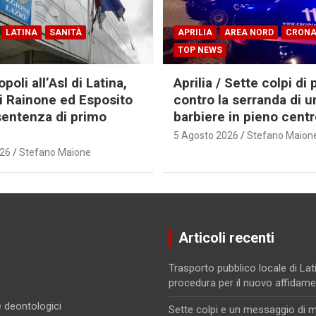
LATINA
SANITÀ
APRILIA
AREA NORD
CRON
TOP NEWS
oli all’Asl di Latina,
Aprilia / Sette colpi di 
ti Rainone ed Esposito
contro la serranda di u
sentenza di primo
barbiere in pieno cent
5 Agosto 2026
Stefano Maion
026
Stefano Maione
Articoli recenti
Trasporto pubblico locale di Lati
procedura per il nuovo affidam
 e deontologici
Sette colpi e un messaggio di m