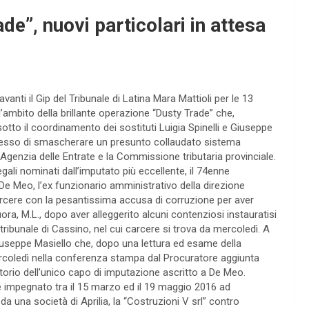
e”, nuovi particolari in attesa
vanti il Gip del Tribunale di Latina Mara Mattioli per le 13
’ambito della brillante operazione “Dusty Trade” che,
tto il coordinamento dei sostituti Luigia Spinelli e Giuseppe
messo di smascherare un presunto collaudato sistema
 l’Agenzia delle Entrate e la Commissione tributaria provinciale.
gali nominati dall’imputato più eccellente, il 74enne
e Meo, l’ex funzionario amministrativo della direzione
carcere con la pesantissima accusa di corruzione per aver
a, M.L., dopo aver alleggerito alcuni contenziosi instauratisi
tribunale di Cassino, nel cui carcere si trova da mercoledì. A
iuseppe Masiello che, dopo una lettura ed esame della
ercoledì nella conferenza stampa dal Procuratore aggiunta
torio dell’unico capo di imputazione ascritto a De Meo.
bbe impegnato tra il 15 marzo ed il 19 maggio 2016 ad
a una società di Aprilia, la “Costruzioni V srl” contro