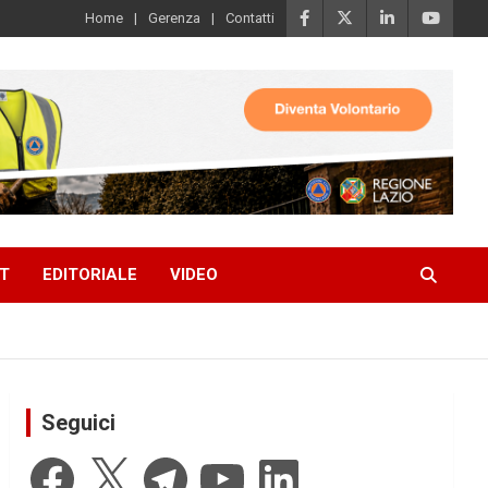
Home
Gerenza
Contatti
T
EDITORIALE
VIDEO
Seguici
Facebook
X
Telegram
YouTube
LinkedIn