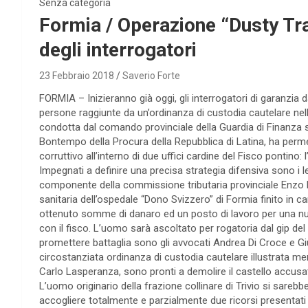
Senza categoria
Formia / Operazione “Dusty Trad
degli interrogatori
23 Febbraio 2018
Saverio Forte
FORMIA – Inizieranno già oggi, gli interrogatori di garanzia da
persone raggiunte da un’ordinanza di custodia cautelare nell
condotta dal comando provinciale della Guardia di Finanza so
Bontempo della Procura della Repubblica di Latina, ha per
corruttivo all’interno di due uffici cardine del Fisco pontino:
Impegnati a definire una precisa strategia difensiva sono i le
componente della commissione tributaria provinciale Enzo D
sanitaria dell’ospedale “Dono Svizzero” di Formia finito in 
ottenuto somme di danaro ed un posto di lavoro per una nuor
con il fisco. L’uomo sarà ascoltato per rogatoria dal gip del 
promettere battaglia sono gli avvocati Andrea Di Croce e G
circostanziata ordinanza di custodia cautelare illustrata m
Carlo Lasperanza, sono pronti a demolire il castello accusa
L’uomo originario della frazione collinare di Trivio si sare
accogliere totalmente e parzialmente due ricorsi presentati d