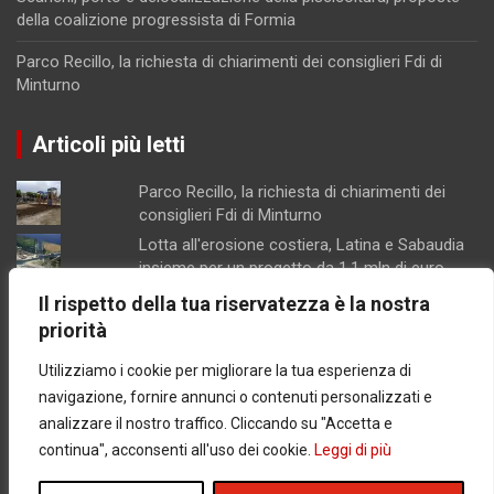
della coalizione progressista di Formia
Parco Recillo, la richiesta di chiarimenti dei consiglieri Fdi di
Minturno
Articoli più letti
Parco Recillo, la richiesta di chiarimenti dei
consiglieri Fdi di Minturno
Lotta all'erosione costiera, Latina e Sabaudia
insieme per un progetto da 1,1 mln di euro
Scarichi, porto e delocalizzazione della
Il rispetto della tua riservatezza è la nostra
piscicoltura, proposte della coalizione
priorità
progressista di Formia
Utilizziamo i cookie per migliorare la tua esperienza di
Giudice di Pace di Gaeta senza condizionatori,
udienze rinviate, lavoratori ed utenti in
navigazione, fornire annunci o contenuti personalizzati e
difficoltà
analizzare il nostro traffico. Cliccando su "Accetta e
Lesioni aggravate ed associazione per lo
continua", acconsenti all'uso dei cookie.
Leggi di più
spaccio di stupefacenti, accompagnato in