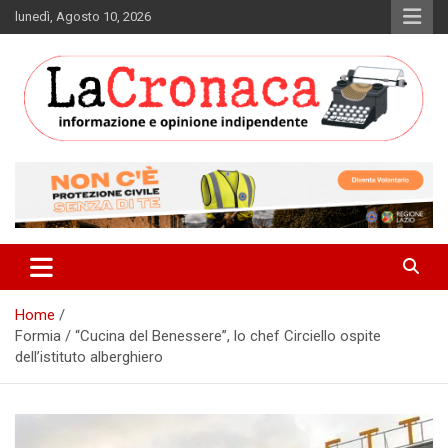
Skip
lunedì, Agosto 10, 2026
to
content
Informazione e opinione indipendente
La Cronaca Quotidiano
Home
Formia / “Cucina del Benessere”, lo chef Circiello ospite
dell’istituto alberghiero