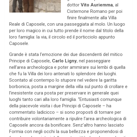
dottor
Vito Auriemma
, al
Cisternone Romano per poi
finire finalmente alla Villa
Reale di Caposele, con una passeggiata al molo. Un luogo
per loro magico in cui tutto prende il nome dal titolo della
loro famiglia: la via, il circolo ed il porticciolo appunto
Caposele.
Grande è stata l’emozione dei due discendenti del mitico
Principe di Caposele,
Carlo Ligny
, nel passeggiare
nell’area archeologica e poter ammirare sui lembi di quella
che fu la Villa dei loro antenati lo splendore dei luoghi.
Scontato al contempo lo stupore nel vedere la garitta
borbonica, posta a margine della villa sul punto di crollare e
l’inesistente cura posta per preservare in generale quei
luoghi tanto cari alla loro famiglia. “Entusiasti comunque
della piacevole visita i due Principi di Caposele – ha
commentato Iadicicco – si sono proposti di tornare per
contribuire volontariamente a ripulire l’area archeologica di
Caposele ancora da bonificare. Senz’altro hanno lasciato
Formia con negli occhi la sua bellezza e proponendosi di