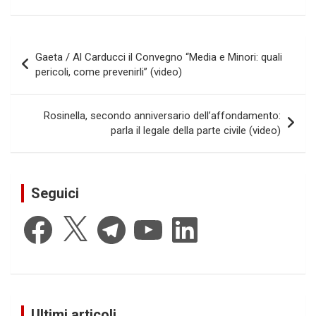
Navigazione
Gaeta / Al Carducci il Convegno “Media e Minori: quali
articoli
pericoli, come prevenirli” (video)
Rosinella, secondo anniversario dell’affondamento:
parla il legale della parte civile (video)
Seguici
Facebook
X
Telegram
YouTube
LinkedIn
Ultimi articoli