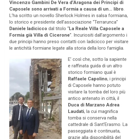
Vincenzo Gambini De Vera d’Aragona dei Principi di
Caposele sono arrivati a Formia a causa di un… libro
.
L’ha scritto un novello Sherlock Holmes in salsa formiana,
lo storico e presidente dell’associazione “Terrarunca”
Daniele Iadicicco
dal titolo “
La Reale Villa Caposele a
Formia già Villa di Cicerone
”. Incuriositi dall’argomento i
due principi hanno preso contatti con Iadicicco per visitare
le antichità formiane legate alla storia della loro famiglia.
E’ così che, sotto la sapiente
e raffinata guida di un altro
storico formiano qual è
Raffaele Capolino
, i principi
di Caposele hanno potuto
visitare la tomba del loro più
antico antenato in città, il
Duca di Marzano Adrea
Laudati
, la cui magnifica
tomba si conserva nella
cattedrale di Sant’Erasmo. La
passeggiata è continuata,
grazie alla disponibilità del