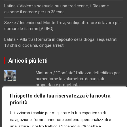
Latina / Violenza sessuale su una tredicenne, il Riesame
dispone il carcere per un 38enne
Sezze / Incendio sul Monte Trevi, ventiquattro ore di lavoro per
domare le fiamme [VIDEO]
Latina / Villa trasformata in deposito della droga: sequestrati
18 chili di cocaina, cinque arresti
Articoli più letti
Minturno / “Gonfiata” l’altezza dell’edificio per
aumentarne la volumetria: denunciati
proprietari e progettista
Costi lievitati per il ponte Tallini di Formia,
Il rispetto della tua riservatezza è la nostra
l'analisi della consigliera Immacolata Arnone
priorità
Caso Mendico, crollano le iscrizioni al
Pacinotti di Santi Cosma e Damiano: soltanto
Utilizziamo i cookie per migliorare la tua esperienza di
tre studenti, salta la prima classe
navigazione, fornire annunci o contenuti personalizzati e
Chiusura pomeridiana per la farmacia di
analizzare il nostro traffico. Cliccando su "Accetta e