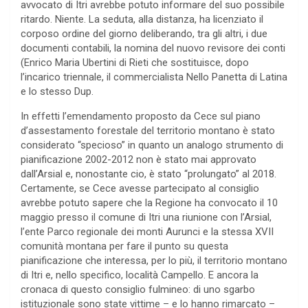
avvocato di Itri avrebbe potuto informare del suo possibile
ritardo. Niente. La seduta, alla distanza, ha licenziato il
corposo ordine del giorno deliberando, tra gli altri, i due
documenti contabili, la nomina del nuovo revisore dei conti
(Enrico Maria Ubertini di Rieti che sostituisce, dopo
l’incarico triennale, il commercialista Nello Panetta di Latina
e lo stesso Dup.
In effetti l’emendamento proposto da Cece sul piano
d’assestamento forestale del territorio montano è stato
considerato “specioso” in quanto un analogo strumento di
pianificazione 2002-2012 non è stato mai approvato
dall’Arsial e, nonostante cio, è stato “prolungato” al 2018.
Certamente, se Cece avesse partecipato al consiglio
avrebbe potuto sapere che la Regione ha convocato il 10
maggio presso il comune di Itri una riunione con l’Arsial,
l’ente Parco regionale dei monti Aurunci e la stessa XVII
comunità montana per fare il punto su questa
pianificazione che interessa, per lo più, il territorio montano
di Itri e, nello specifico, località Campello. E ancora la
cronaca di questo consiglio fulmineo: di uno sgarbo
istituzionale sono state vittime – e lo hanno rimarcato –