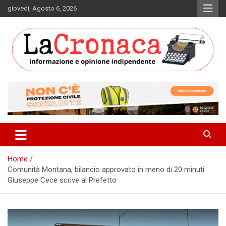
Skip
giovedì, Agosto 6, 2026
to
content
Informazione e opinione indipendente
La Cronaca Quotidiano
Home
Comunità Montana, bilancio approvato in meno di 20 minuti:
Giuseppe Cece scrive al Prefetto