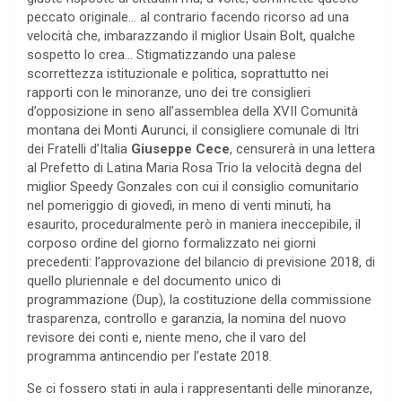
peccato originale… al contrario facendo ricorso ad una
velocità che, imbarazzando il miglior Usain Bolt, qualche
sospetto lo crea… Stigmatizzando una palese
scorrettezza istituzionale e politica, soprattutto nei
rapporti con le minoranze, uno dei tre consiglieri
d’opposizione in seno all’assemblea della XVII Comunità
montana dei Monti Aurunci, il consigliere comunale di Itri
dei Fratelli d’Italia
Giuseppe Cece
, censurerà in una lettera
al Prefetto di Latina Maria Rosa Trio la velocità degna del
miglior Speedy Gonzales con cui il consiglio comunitario
nel pomeriggio di giovedì, in meno di venti minuti, ha
esaurito, proceduralmente però in maniera ineccepibile, il
corposo ordine del giorno formalizzato nei giorni
precedenti: l’approvazione del bilancio di previsione 2018, di
quello pluriennale e del documento unico di
programmazione (Dup), la costituzione della commissione
trasparenza, controllo e garanzia, la nomina del nuovo
revisore dei conti e, niente meno, che il varo del
programma antincendio per l’estate 2018.
Se ci fossero stati in aula i rappresentanti delle minoranze,