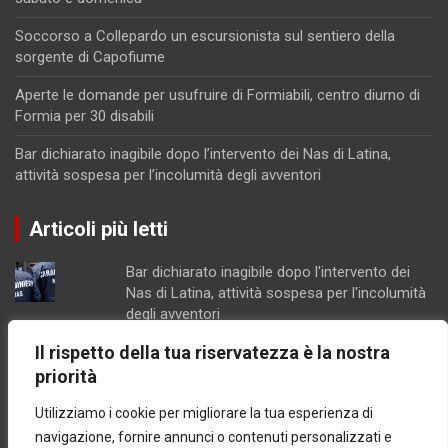
Soccorso a Collepardo un escursionista sul sentiero della
sorgente di Capofiume
Aperte le domande per usufruire di Formiabili, centro diurno di
Formia per 30 disabili
Bar dichiarato inagibile dopo l’intervento dei Nas di Latina,
attività sospesa per l’incolumità degli avventori
Articoli più letti
Bar dichiarato inagibile dopo l'intervento dei
Nas di Latina, attività sospesa per l'incolumità
degli avventori
Parco Recillo, la richiesta di chiarimenti dei
Il rispetto della tua riservatezza è la nostra
consiglieri Fdi di Minturno
priorità
Lotta all'erosione costiera, Latina e Sabaudia
insieme per un progetto da 1,1 mln di euro
Utilizziamo i cookie per migliorare la tua esperienza di
Scarichi, porto e delocalizzazione della
navigazione, fornire annunci o contenuti personalizzati e