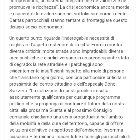
comprensorio, un sistema integrato che ne valorizzi e ne
promuova le ricchezze”. La crisi economica ancora morde
e i sacerdoti lo evidenziano nel sottolineare come i centri
Caritas parrocchiali stanno tentare di fronteggiare questo
disagio socio-economico.
Un quarto punto riguarda l’inderogabile necessità di
migliorare l’aspetto esteriore della città. Formia mostra
diverse criticità: molte strade sono impraticabili; diverse
aree pubbliche e giardini versano in un preoccupante stato
di degrado; la rete stradale e i parcheggi sono
evidentemente insufficienti rispetto alla mole di persone
che transitano ogni giorno, con una particolare criticità in
prossimità del centro cittadino e dell’ospedale Dono
Svizzero. “La soluzione di questi problemi risulta
assolutamente qualificante per qualunque programma
politico che si proponga di costruire il futuro della nostra
città: alla prossima Giunta e al prossimo Consiglio
comunale chiediamo una seria progettualità nell’ambito
della mobilità e della cura del territorio, capace di offrire
soluzioni definitive e rispettose dell’ambiente. Insomma
ciascuno – terminano i sacerdoti e i consigli parrocchiali di