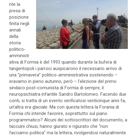
nte la
presa di
posizione
finita negli
annali
della
storia
politico-
amministr
ativa di Formia è del 1993 quando durante la bufera di
tangentopoli i parroci auspicarono il necessario arrivo di
una “primavera” politico-amministrativa sostenendo –
eravamo in pieno autunno, però – l’elezione del primo
sindaco post-comunista di Formia di sempre, il
neuropsichiatra infantile Sandro Bartolomeo. Facendo due
conti, si tratta di un evento verificatosi venticinque anni fa,
un’altra era glaciale. Ma con questa lettera la Forania di
Formia chi intende favorire, soprattutto sul piano
programmatico? Alcuni dei sottoscrittori del documento, a
taccuini chiusi, hanno giurato e rigiurato che “non
facciamo politica” ma la lettera, rivolgendosi naturalmente