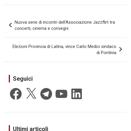
Navigazione
Nuova serie di incontri dell’Associazione Jazzflirt tra
articoli
concerti, cinema e convegni
Elezioni Provincia di Latina, vince Carlo Medici sindaco
di Pontinia
Seguici
Facebook
X
Telegram
YouTube
LinkedIn
Ultimi articoli