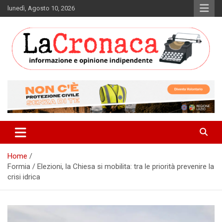
Skip
lunedì, Agosto 10, 2026
to
content
Informazione e opinione indipendente
La Cronaca Quotidiano
Home
Formia / Elezioni, la Chiesa si mobilita: tra le priorità prevenire la
crisi idrica