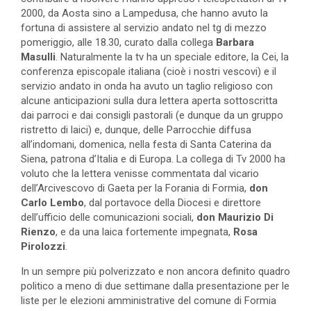
2000, da Aosta sino a Lampedusa, che hanno avuto la
fortuna di assistere al servizio andato nel tg di mezzo
pomeriggio, alle 18.30, curato dalla collega
Barbara
Masulli
. Naturalmente la tv ha un speciale editore, la Cei, la
conferenza episcopale italiana (cioè i nostri vescovi) e il
servizio andato in onda ha avuto un taglio religioso con
alcune anticipazioni sulla dura lettera aperta sottoscritta
dai parroci e dai consigli pastorali (e dunque da un gruppo
ristretto di laici) e, dunque, delle Parrocchie diffusa
all’indomani, domenica, nella festa di Santa Caterina da
Siena, patrona d’Italia e di Europa. La collega di Tv 2000 ha
voluto che la lettera venisse commentata dal vicario
dell’Arcivescovo di Gaeta per la Forania di Formia,
don
Carlo Lembo
, dal portavoce della Diocesi e direttore
dell’ufficio delle comunicazioni sociali,
don Maurizio Di
Rienzo
, e da una laica fortemente impegnata,
Rosa
Pirolozzi
.
In un sempre più polverizzato e non ancora definito quadro
politico a meno di due settimane dalla presentazione per le
liste per le elezioni amministrative del comune di Formia