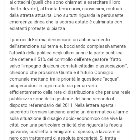
ai cittadini (quelli che sono chiamati a esercitare il loro
diritto di voto), affronta temi nuovi, nuovissimi, mutuati
dalla stretta attualità. Uno su tutti riguarda la perdurante
emergenza idrica che la scorsa estate è culminata con
eclatanti proteste di piazza.
I parroci di Formia denunciano un abbassamento
dell’attenzione sul tema e, bocciando complessivamente
l’attività della politica negli ultimi anni e la parte pubblica
che detiene il 51% del controllo dell’ente gestore “fatto
salvo l’impegno di alcuni comitati cittadini e associazioni”,
chiedono che prossima Giunta e il futuro Consiglio
comunale mettano tra le priorità la questione “acqua”,
adoperandosi in ogni modo sia per un vero
efficientamento della rete di distribuzione che per una reale
pubblicizzazione della gestione del bene secondo il
disposto referendario del 2011. Nella lettera aperta i
sacerdoti formiani lanciano anche un drammatico allarme
sulla situazione di disagio socio-economico che vive la
città, con una particolare criticità che riguarda la fascia
giovanile, costretta a emigrare o, spesso, a lavorare in
nero con trattamenti di assoluta precarietà. Si tratta –