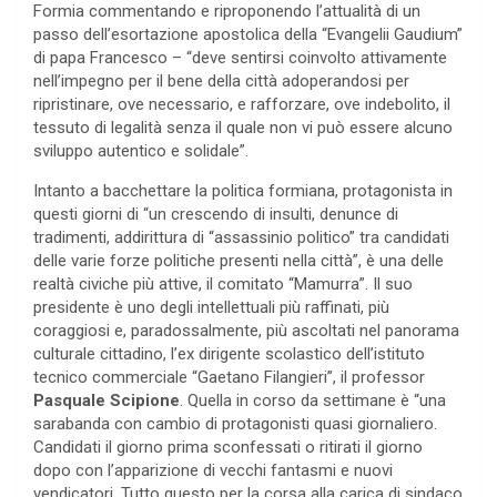
Formia commentando e riproponendo l’attualità di un
passo dell’esortazione apostolica della “Evangelii Gaudium”
di papa Francesco – “deve sentirsi coinvolto attivamente
nell’impegno per il bene della città adoperandosi per
ripristinare, ove necessario, e rafforzare, ove indebolito, il
tessuto di legalità senza il quale non vi può essere alcuno
sviluppo autentico e solidale”.
Intanto a bacchettare la politica formiana, protagonista in
questi giorni di “un crescendo di insulti, denunce di
tradimenti, addirittura di “assassinio politico” tra candidati
delle varie forze politiche presenti nella città”, è una delle
realtà civiche più attive, il comitato “Mamurra”. Il suo
presidente è uno degli intellettuali più raffinati, più
coraggiosi e, paradossalmente, più ascoltati nel panorama
culturale cittadino, l’ex dirigente scolastico dell’istituto
tecnico commerciale “Gaetano Filangieri”, il professor
Pasquale Scipione
. Quella in corso da settimane è “una
sarabanda con cambio di protagonisti quasi giornaliero.
Candidati il giorno prima sconfessati o ritirati il giorno
dopo con l’apparizione di vecchi fantasmi e nuovi
vendicatori. Tutto questo per la corsa alla carica di sindaco