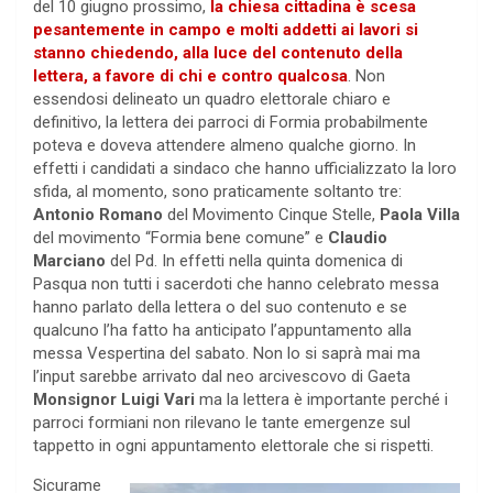
del 10 giugno prossimo,
la chiesa cittadina è scesa
pesantemente in campo e molti addetti ai lavori si
stanno chiedendo, alla luce del contenuto della
lettera, a favore di chi e contro qualcosa
. Non
essendosi delineato un quadro elettorale chiaro e
definitivo, la lettera dei parroci di Formia probabilmente
poteva e doveva attendere almeno qualche giorno. In
effetti i candidati a sindaco che hanno ufficializzato la loro
sfida, al momento, sono praticamente soltanto tre:
Antonio Romano
del Movimento Cinque Stelle,
Paola Villa
del movimento “Formia bene comune” e
Claudio
Marciano
del Pd. In effetti nella quinta domenica di
Pasqua non tutti i sacerdoti che hanno celebrato messa
hanno parlato della lettera o del suo contenuto e se
qualcuno l’ha fatto ha anticipato l’appuntamento alla
messa Vespertina del sabato. Non lo si saprà mai ma
l’input sarebbe arrivato dal neo arcivescovo di Gaeta
Monsignor Luigi Vari
ma la lettera è importante perché i
parroci formiani non rilevano le tante emergenze sul
tappetto in ogni appuntamento elettorale che si rispetti.
Sicurame